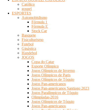
Católico
gospel
ESPORTES
Automobislismo
Fórmula 1
Fórmula E
Stock Car
Basquete
Fisiculturismo
Futebol
Ginástica
Handebol
JOGOS
Copa do Catar
Esporte Olímpico
Jogos Olímpicos de Inverno
Jogos Olímpicos de Paris
Jogos Olímpicos de Tóquio
Jogos Pan-americanos
Jogos Pan-americanos Santiago 2023
Jogos Paralímpicos de Tóquio
Olimpíadas-2016
Jogos Olímpicos de Tóquio
Jogos Pan-americanos