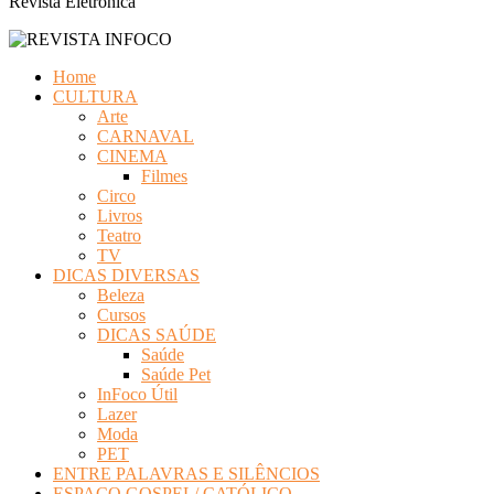
Revista Eletrônica
Home
CULTURA
Arte
CARNAVAL
CINEMA
Filmes
Circo
Livros
Teatro
TV
DICAS DIVERSAS
Beleza
Cursos
DICAS SAÚDE
Saúde
Saúde Pet
InFoco Útil
Lazer
Moda
PET
ENTRE PALAVRAS E SILÊNCIOS
ESPAÇO GOSPEL/ CATÓLICO