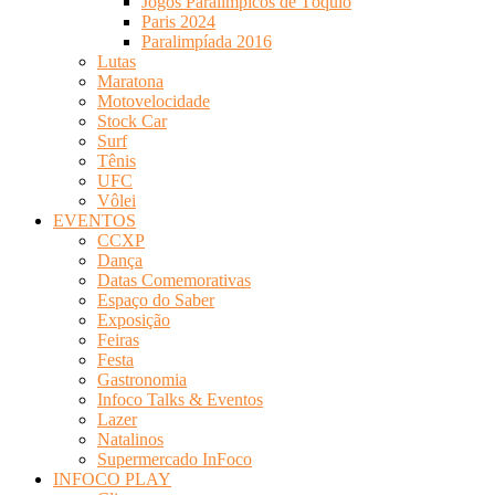
Jogos Paralímpicos de Tóquio
Paris 2024
Paralimpíada 2016
Lutas
Maratona
Motovelocidade
Stock Car
Surf
Tênis
UFC
Vôlei
EVENTOS
CCXP
Dança
Datas Comemorativas
Espaço do Saber
Exposição
Feiras
Festa
Gastronomia
Infoco Talks & Eventos
Lazer
Natalinos
Supermercado InFoco
INFOCO PLAY