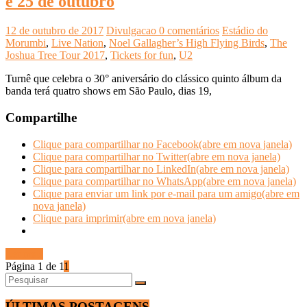
e 25 de outubro
12 de outubro de 2017
Divulgacao
0 comentários
Estádio do
Morumbi
,
Live Nation
,
Noel Gallagher’s High Flying Birds
,
The
Joshua Tree Tour 2017
,
Tickets for fun
,
U2
Turnê que celebra o 30° aniversário do clássico quinto álbum da
banda terá quatro shows em São Paulo, dias 19,
Compartilhe
Clique para compartilhar no Facebook(abre em nova janela)
Clique para compartilhar no Twitter(abre em nova janela)
Clique para compartilhar no LinkedIn(abre em nova janela)
Clique para compartilhar no WhatsApp(abre em nova janela)
Clique para enviar um link por e-mail para um amigo(abre em
nova janela)
Clique para imprimir(abre em nova janela)
Ler mais
Página 1 de 1
1
ÚLTIMAS POSTAGENS