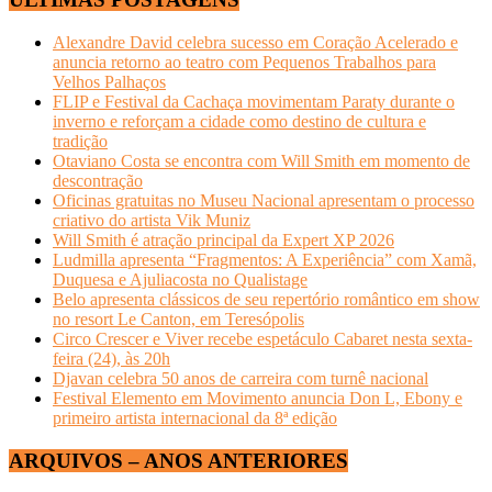
Alexandre David celebra sucesso em Coração Acelerado e
anuncia retorno ao teatro com Pequenos Trabalhos para
Velhos Palhaços
FLIP e Festival da Cachaça movimentam Paraty durante o
inverno e reforçam a cidade como destino de cultura e
tradição
Otaviano Costa se encontra com Will Smith em momento de
descontração
Oficinas gratuitas no Museu Nacional apresentam o processo
criativo do artista Vik Muniz
Will Smith é atração principal da Expert XP 2026
Ludmilla apresenta “Fragmentos: A Experiência” com Xamã,
Duquesa e Ajuliacosta no Qualistage
Belo apresenta clássicos de seu repertório romântico em show
no resort Le Canton, em Teresópolis
Circo Crescer e Viver recebe espetáculo Cabaret nesta sexta-
feira (24), às 20h
Djavan celebra 50 anos de carreira com turnê nacional
Festival Elemento em Movimento anuncia Don L, Ebony e
primeiro artista internacional da 8ª edição
ARQUIVOS – ANOS ANTERIORES