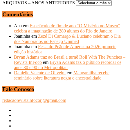
ARQUIVOS – ANOS ANTERIORES
Comentários
Ana
em
Espetáculo de fim de ano “O Mistério no Museu”
celebra a imaginação de 280 alunos do Rio de Janeiro
Joaninha
em
Zezé Di Camargo & Luciano celebram o Dia
dos Namorados no Espaço Unimed
Joaninha
em
Festa do Peão de Americana 2026 promete
edição histórica
Bryan Adams traz ao Brasil a turnê Roll With The Punches –
Revista InFoco
em
Bryan Adams faz o público recordar os
anos 80 e 90 no Metropolitan
Danielle Valente de Oliveira
em
Mangaratiba recebe
seminário sobre literatura negra e ancestralidade
Fale Conosco
redacaorevistainfocorj@gmail.com