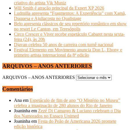
criativo do artista Vik Muniz
Will Smith é atração principal da Expert XP 2026
Ludmilla apresenta “Fragmentos: A Experiência” com Xamã,
Duquesa e Ajuliacosta no Qualistage
Belo apresenta clássicos de seu repertório romântico em show
no resort Le Canton, em Teresópolis
Circo Crescer e Viver recebe espetáculo Cabaret nesta sexta-
feira (24), às 20h
Djavan celebra 50 anos de carreira com turnê nacional
Festival Elemento em Movimento anuncia Don L, Ebony e
primeiro artista internacional da 8ª edição
ARQUIVOS – ANOS ANTERIORES
ARQUIVOS – ANOS ANTERIORES
Comentários
Ana
em
Espetáculo de fim de ano “O Mistério no Museu”
celebra a imaginação de 280 alunos do Rio de Janeiro
Joaninha
em
Zezé Di Camargo & Luciano celebram o Dia
dos Namorados no Espaço Unimed
Joaninha
em
Festa do Peão de Americana 2026 promete
edição histórica