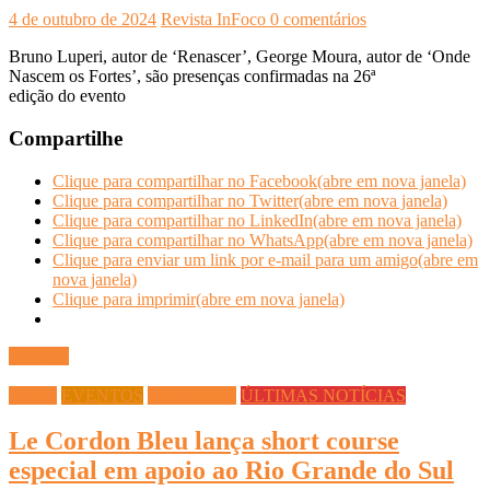
4 de outubro de 2024
Revista InFoco
0 comentários
Bruno Luperi, autor de ‘Renascer’, George Moura, autor de ‘Onde
Nascem os Fortes’, são presenças confirmadas na 26ª
edição do evento
Compartilhe
Clique para compartilhar no Facebook(abre em nova janela)
Clique para compartilhar no Twitter(abre em nova janela)
Clique para compartilhar no LinkedIn(abre em nova janela)
Clique para compartilhar no WhatsApp(abre em nova janela)
Clique para enviar um link por e-mail para um amigo(abre em
nova janela)
Clique para imprimir(abre em nova janela)
Ler mais
Cursos
EVENTOS
Gastronomia
ÚLTIMAS NOTÍCIAS
Le Cordon Bleu lança short course
especial em apoio ao Rio Grande do Sul