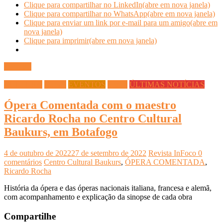
Clique para compartilhar no LinkedIn(abre em nova janela)
Clique para compartilhar no WhatsApp(abre em nova janela)
Clique para enviar um link por e-mail para um amigo(abre em
nova janela)
Clique para imprimir(abre em nova janela)
Ler mais
CULTURA
Cursos
EVENTOS
Teatro
ÚLTIMAS NOTÍCIAS
Ópera Comentada com o maestro
Ricardo Rocha no Centro Cultural
Baukurs, em Botafogo
4 de outubro de 2022
27 de setembro de 2022
Revista InFoco
0
comentários
Centro Cultural Baukurs
,
ÓPERA COMENTADA
,
Ricardo Rocha
História da ópera e das óperas nacionais italiana, francesa e alemã,
com acompanhamento e explicação da sinopse de cada obra
Compartilhe