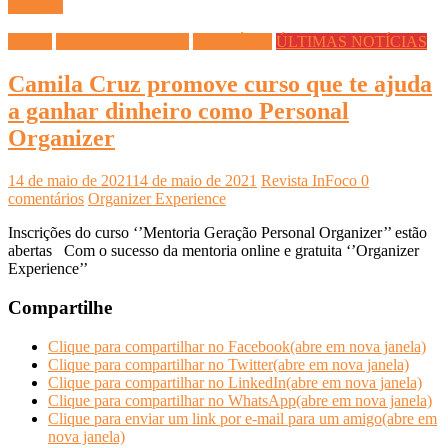
Ler mais
Cursos
DICAS DIVERSAS
INFO ÚTIL
ÚLTIMAS NOTÍCIAS
Camila Cruz promove curso que te ajuda
a ganhar dinheiro como Personal
Organizer
14 de maio de 2021
14 de maio de 2021
Revista InFoco
0
comentários
Organizer Experience
Inscrições do curso ‘’Mentoria Geração Personal Organizer’’ estão
abertas Com o sucesso da mentoria online e gratuita ‘’Organizer
Experience’’
Compartilhe
Clique para compartilhar no Facebook(abre em nova janela)
Clique para compartilhar no Twitter(abre em nova janela)
Clique para compartilhar no LinkedIn(abre em nova janela)
Clique para compartilhar no WhatsApp(abre em nova janela)
Clique para enviar um link por e-mail para um amigo(abre em
nova janela)