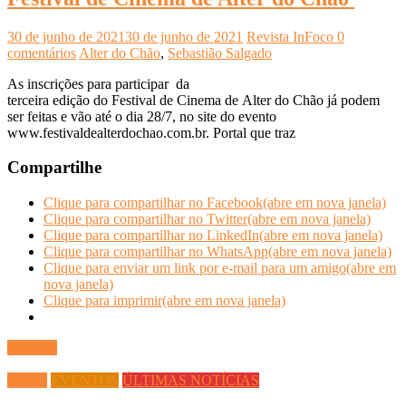
30 de junho de 2021
30 de junho de 2021
Revista InFoco
0
comentários
Alter do Chão
,
Sebastião Salgado
As inscrições para participar da
terceira edição do Festival de Cinema de Alter do Chão já podem
ser feitas e vão até o dia 28/7, no site do evento
www.festivaldealterdochao.com.br. Portal que traz
Compartilhe
Clique para compartilhar no Facebook(abre em nova janela)
Clique para compartilhar no Twitter(abre em nova janela)
Clique para compartilhar no LinkedIn(abre em nova janela)
Clique para compartilhar no WhatsApp(abre em nova janela)
Clique para enviar um link por e-mail para um amigo(abre em
nova janela)
Clique para imprimir(abre em nova janela)
Ler mais
Cursos
EVENTOS
ÚLTIMAS NOTÍCIAS