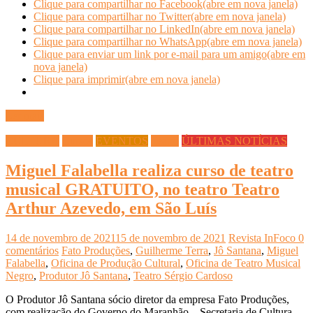
Clique para compartilhar no Facebook(abre em nova janela)
Clique para compartilhar no Twitter(abre em nova janela)
Clique para compartilhar no LinkedIn(abre em nova janela)
Clique para compartilhar no WhatsApp(abre em nova janela)
Clique para enviar um link por e-mail para um amigo(abre em
nova janela)
Clique para imprimir(abre em nova janela)
Ler mais
CULTURA
Cursos
EVENTOS
Teatro
ÚLTIMAS NOTÍCIAS
Miguel Falabella realiza curso de teatro
musical GRATUITO, no teatro Teatro
Arthur Azevedo, em São Luís
14 de novembro de 2021
15 de novembro de 2021
Revista InFoco
0
comentários
Fato Produções
,
Guilherme Terra
,
Jô Santana
,
Miguel
Falabella
,
Oficina de Produção Cultural
,
Oficina de Teatro Musical
Negro
,
Produtor Jô Santana
,
Teatro Sérgio Cardoso
O Produtor Jô Santana sócio diretor da empresa Fato Produções,
com realização do Governo do Maranhão – Secretaria de Cultura