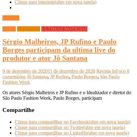
Clique para imprimir(abre em nova janela)
Ler mais
Cursos
EVENTOS
ÚLTIMAS NOTÍCIAS
Sérgio Malheiros, JP Rufino e Paulo
Borges participam da ultima live do
produtor e ator Jô Santana
9 de dezembro de 2020
11 de dezembro de 2020
Revista InFoco
0
comentários
Jô Santana
,
JP Rufino
,
Paulo Borges
,
São Paulo
Fashion Week
Os atores Sérgio Malheiros e JP Rufino e o Idealizador e diretor do
São Paulo Fashion Week, Paulo Borges, participam
Compartilhe
Clique para compartilhar no Facebook(abre em nova janela)
Clique para compartilhar no Twitter(abre em nova janela)
Clique para compartilhar no LinkedIn(abre em nova janela)