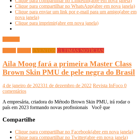
Clique para compartilhar no LinkedIn(abre em nova janela)
Clique para compartilhar no WhatsApp(abre em nova janela)
Clique para enviar um link por e-mail para um amigo(abre em
nova janela)
Clique para imprimir(abre em nova janela)
Ler mais
Beleza
Cursos
EVENTOS
ÚLTIMAS NOTÍCIAS
Aila Moog fará a primeira Master Class
Brown Skin PMU de pele negra do Brasil
4 de janeiro de 2023
31 de dezembro de 2022
Revista InFoco
0
comentários
A empresária, criadora do Método Brown Skin PMU, irá rodar o
país em 2023 formando novas profissionais Você que
Compartilhe
Clique para compartilhar no Facebook(abre em nova janela)
Clique para compartilhar no Twitter(abre em nova janela)