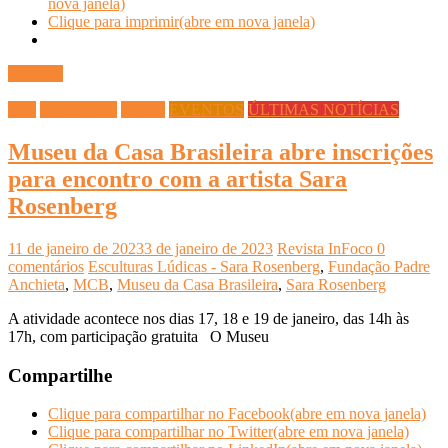
nova janela)
Clique para imprimir(abre em nova janela)
Ler mais
Arte
CULTURA
Cursos
EVENTOS
ÚLTIMAS NOTÍCIAS
Museu da Casa Brasileira abre inscrições
para encontro com a artista Sara
Rosenberg
11 de janeiro de 2023
3 de janeiro de 2023
Revista InFoco
0
comentários
Esculturas Lúdicas - Sara Rosenberg
,
Fundação Padre
Anchieta
,
MCB
,
Museu da Casa Brasileira
,
Sara Rosenberg
A atividade acontece nos dias 17, 18 e 19 de janeiro, das 14h às
17h, com participação gratuita O Museu
Compartilhe
Clique para compartilhar no Facebook(abre em nova janela)
Clique para compartilhar no Twitter(abre em nova janela)