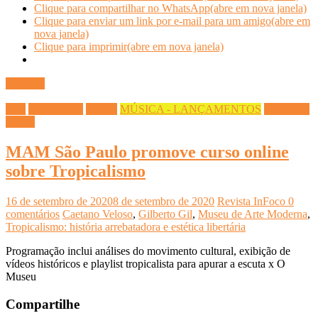
Clique para compartilhar no WhatsApp(abre em nova janela)
Clique para enviar um link por e-mail para um amigo(abre em
nova janela)
Clique para imprimir(abre em nova janela)
Ler mais
Arte
CULTURA
Cursos
MÚSICA - LANÇAMENTOS
Streaming
Infoco
MAM São Paulo promove curso online
sobre Tropicalismo
16 de setembro de 2020
8 de setembro de 2020
Revista InFoco
0
comentários
Caetano Veloso
,
Gilberto Gil
,
Museu de Arte Moderna
,
Tropicalismo: história arrebatadora e estética libertária
Programação inclui análises do movimento cultural, exibição de
vídeos históricos e playlist tropicalista para apurar a escuta x O
Museu
Compartilhe