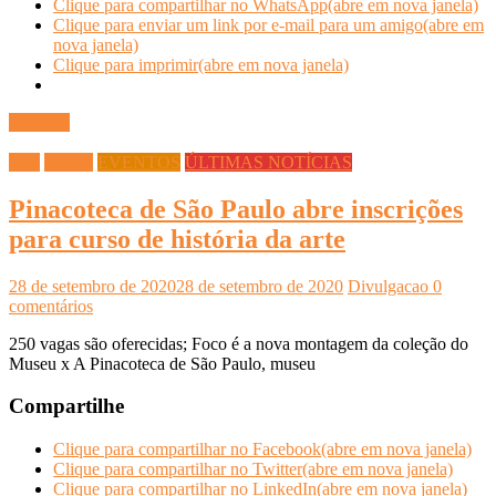
Clique para compartilhar no WhatsApp(abre em nova janela)
Clique para enviar um link por e-mail para um amigo(abre em
nova janela)
Clique para imprimir(abre em nova janela)
Ler mais
Arte
Cursos
EVENTOS
ÚLTIMAS NOTÍCIAS
Pinacoteca de São Paulo abre inscrições
para curso de história da arte
28 de setembro de 2020
28 de setembro de 2020
Divulgacao
0
comentários
250 vagas são oferecidas; Foco é a nova montagem da coleção do
Museu x A Pinacoteca de São Paulo, museu
Compartilhe
Clique para compartilhar no Facebook(abre em nova janela)
Clique para compartilhar no Twitter(abre em nova janela)
Clique para compartilhar no LinkedIn(abre em nova janela)