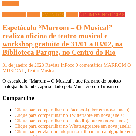
Ler mais
CULTURA
Cursos
EVENTOS
Teatro
ÚLTIMAS NOTÍCIAS
Espetáculo “Marrom – O Musical”
realiza oficina de teatro musical e
workshop gratuito de 31/01 à 03/02, na
Biblioteca Parque, no Centro do Rio
31 de janeiro de 2023
Revista InFoco
0 comentários
MARROM O
MUSICAL
,
Teatro Musical
O espetáculo “Marrom – O Musical“, que faz parte do projeto
Trilogia do Samba, apresentado pelo Ministério do Turismo e
Compartilhe
Clique para compartilhar no Facebook(abre em nova janela)
Clique para compartilhar no Twitter(abre em nova janela)
Clique para compartilhar no LinkedIn(abre em nova janela)
Clique para compartilhar no WhatsApp(abre em nova janela)
Clique para enviar um link por e-mail para um amigo(abre em