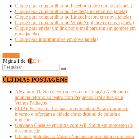
Clique para compartilhar no Facebook(abre em nova janela)
Clique para compartilhar no Twitter(abre em nova janela)
Clique para compartilhar no LinkedIn(abre em nova janela)
Clique para compartilhar no WhatsApp(abre em nova janela)
Clique para enviar um link por e-mail para um amigo(abre em
nova janela)
Clique para imprimir(abre em nova janela)
Ler mais
Página 1 de 4
1
2
3
4
»
ÚLTIMAS POSTAGENS
Alexandre David celebra sucesso em Coração Acelerado e
anuncia retorno ao teatro com Pequenos Trabalhos para
Velhos Palhaços
FLIP e Festival da Cachaça movimentam Paraty durante o
inverno e reforçam a cidade como destino de cultura e
tradição
Otaviano Costa se encontra com Will Smith em momento de
descontração
Oficinas gratuitas no Museu Nacional apresentam o processo