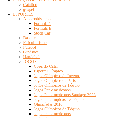
Católico
gospel
ESPORTES
Automobislismo
Fórmula 1
Fórmula E
Stock Car
Basquete
Fisiculturismo
Futebol
Ginástica
Handebol
JOGOS
Copa do Catar
Esporte Olímpico
Jogos Olímpicos de Inverno
Jogos Olímpicos de Paris
Jogos Olímpicos de Tóquio
Jogos Pan-americanos
Jogos Pan-americanos Santiago 2023
Jogos Paralímpicos de Tóquio
Olimpíadas-2016
Jogos Olímpicos de Tóquio
Jogos Pan-americanos