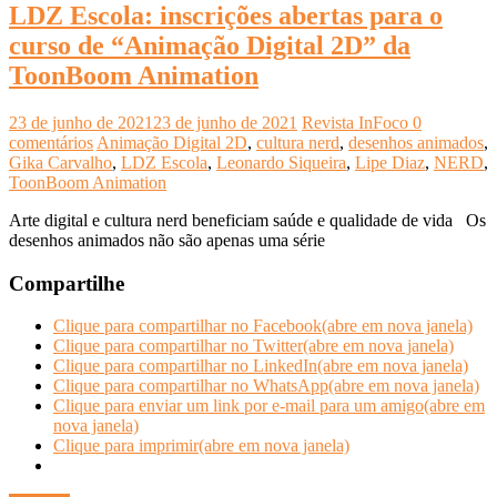
LDZ Escola: inscrições abertas para o
curso de “Animação Digital 2D” da
ToonBoom Animation
23 de junho de 2021
23 de junho de 2021
Revista InFoco
0
comentários
Animação Digital 2D
,
cultura nerd
,
desenhos animados
,
Gika Carvalho
,
LDZ Escola
,
Leonardo Siqueira
,
Lipe Diaz
,
NERD
,
ToonBoom Animation
Arte digital e cultura nerd beneficiam saúde e qualidade de vida Os
desenhos animados não são apenas uma série
Compartilhe
Clique para compartilhar no Facebook(abre em nova janela)
Clique para compartilhar no Twitter(abre em nova janela)
Clique para compartilhar no LinkedIn(abre em nova janela)
Clique para compartilhar no WhatsApp(abre em nova janela)
Clique para enviar um link por e-mail para um amigo(abre em
nova janela)
Clique para imprimir(abre em nova janela)