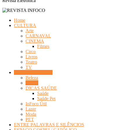
Revista Eletrônica
Home
CULTURA
Arte
CARNAVAL
CINEMA
Filmes
Circo
Livros
Teatro
TV
DICAS DIVERSAS
Beleza
Cursos
DICAS SAÚDE
Saúde
Saúde Pet
InFoco Útil
Lazer
Moda
PET
ENTRE PALAVRAS E SILÊNCIOS
ESPAÇO GOSPEL/ CATÓLICO