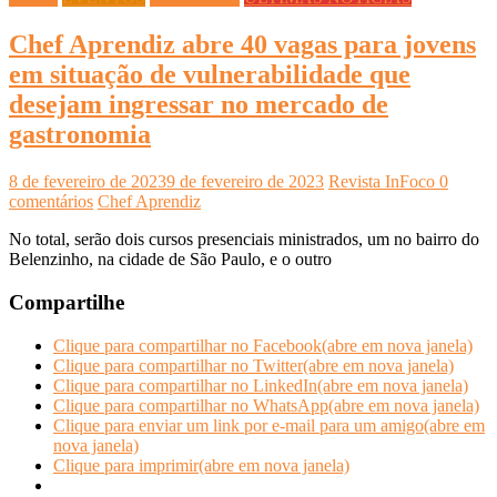
Chef Aprendiz abre 40 vagas para jovens
em situação de vulnerabilidade que
desejam ingressar no mercado de
gastronomia
8 de fevereiro de 2023
9 de fevereiro de 2023
Revista InFoco
0
comentários
Chef Aprendiz
No total, serão dois cursos presenciais ministrados, um no bairro do
Belenzinho, na cidade de São Paulo, e o outro
Compartilhe
Clique para compartilhar no Facebook(abre em nova janela)
Clique para compartilhar no Twitter(abre em nova janela)
Clique para compartilhar no LinkedIn(abre em nova janela)
Clique para compartilhar no WhatsApp(abre em nova janela)
Clique para enviar um link por e-mail para um amigo(abre em
nova janela)
Clique para imprimir(abre em nova janela)