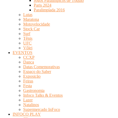
Jogos Paralímpicos de Tóquio
Paris 2024
Paralimpíada 2016
Lutas
Maratona
Motovelocidade
Stock Car
Surf
Tênis
UFC
Vôlei
EVENTOS
CCXP
Dança
Datas Comemorativas
Espaço do Saber
Exposição
Feiras
Festa
Gastronomia
Infoco Talks & Eventos
Lazer
Natalinos
Supermercado InFoco
INFOCO PLAY