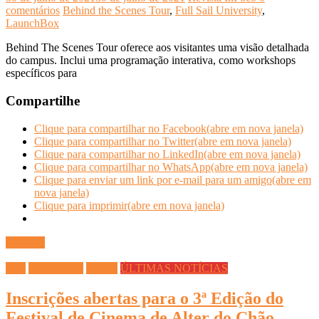
comentários
Behind the Scenes Tour
,
Full Sail University
,
LaunchBox
Behind The Scenes Tour oferece aos visitantes uma visão detalhada
do campus. Inclui uma programação interativa, como workshops
específicos para
Compartilhe
Clique para compartilhar no Facebook(abre em nova janela)
Clique para compartilhar no Twitter(abre em nova janela)
Clique para compartilhar no LinkedIn(abre em nova janela)
Clique para compartilhar no WhatsApp(abre em nova janela)
Clique para enviar um link por e-mail para um amigo(abre em
nova janela)
Clique para imprimir(abre em nova janela)
Ler mais
Arte
CULTURA
Cursos
ÚLTIMAS NOTÍCIAS
Inscrições abertas para o 3ª Edição do
Festival de Cinema de Alter do Chão