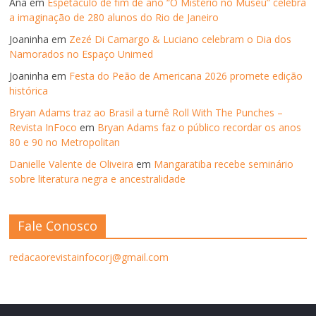
Ana
em
Espetáculo de fim de ano “O Mistério no Museu” celebra
a imaginação de 280 alunos do Rio de Janeiro
Joaninha
em
Zezé Di Camargo & Luciano celebram o Dia dos
Namorados no Espaço Unimed
Joaninha
em
Festa do Peão de Americana 2026 promete edição
histórica
Bryan Adams traz ao Brasil a turnê Roll With The Punches –
Revista InFoco
em
Bryan Adams faz o público recordar os anos
80 e 90 no Metropolitan
Danielle Valente de Oliveira
em
Mangaratiba recebe seminário
sobre literatura negra e ancestralidade
Fale Conosco
redacaorevistainfocorj@gmail.com