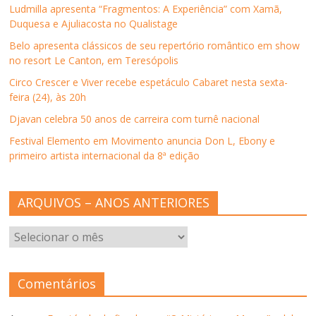
n
e
n
n
r
Ludmilla apresenta “Fragmentos: A Experiência” com Xamã,
e
l
e
e
e
l
a
l
l
e
Duquesa e Ajuliacosta no Qualistage
a
)
a
a
m
)
)
)
n
Belo apresenta clássicos de seu repertório romântico em show
o
v
no resort Le Canton, em Teresópolis
a
j
Circo Crescer e Viver recebe espetáculo Cabaret nesta sexta-
a
n
feira (24), às 20h
e
l
Djavan celebra 50 anos de carreira com turnê nacional
a
)
Festival Elemento em Movimento anuncia Don L, Ebony e
primeiro artista internacional da 8ª edição
ARQUIVOS – ANOS ANTERIORES
ARQUIVOS
–
ANOS
ANTERIORES
Comentários