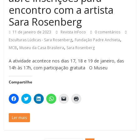
encontro com a artista
Sara Rosenberg
11 de janeiro de 2023
Revista InFoco
0 comentários
,
,
Esculturas Lúdicas - Sara Rosenberg
Fundação Padre Anchieta
,
,
MCB
Museu da Casa Brasileira
Sara Rosenberg
A atividade acontece nos dias 17, 18 e 19 de janeiro, das
14h às 17h, com participação gratuita O Museu
Compartilhe
C
C
C
C
C
C
l
l
l
l
l
l
i
i
i
i
i
i
q
q
q
q
q
q
u
u
u
u
u
u
Ler mais
e
e
e
e
e
e
p
p
p
p
p
p
a
a
a
a
a
a
r
r
r
r
r
r
a
a
a
a
a
a
c
c
c
c
e
i