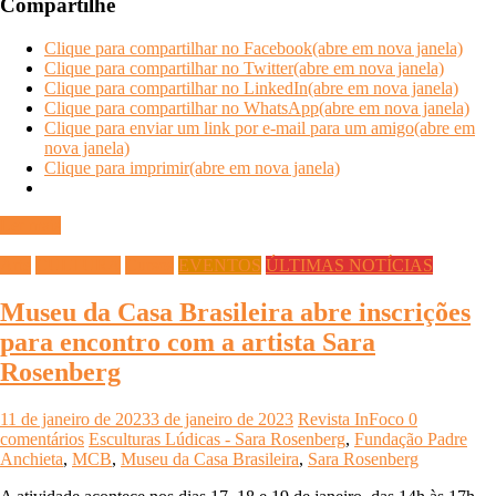
Compartilhe
Clique para compartilhar no Facebook(abre em nova janela)
Clique para compartilhar no Twitter(abre em nova janela)
Clique para compartilhar no LinkedIn(abre em nova janela)
Clique para compartilhar no WhatsApp(abre em nova janela)
Clique para enviar um link por e-mail para um amigo(abre em
nova janela)
Clique para imprimir(abre em nova janela)
Ler mais
Arte
CULTURA
Cursos
EVENTOS
ÚLTIMAS NOTÍCIAS
Museu da Casa Brasileira abre inscrições
para encontro com a artista Sara
Rosenberg
11 de janeiro de 2023
3 de janeiro de 2023
Revista InFoco
0
comentários
Esculturas Lúdicas - Sara Rosenberg
,
Fundação Padre
Anchieta
,
MCB
,
Museu da Casa Brasileira
,
Sara Rosenberg