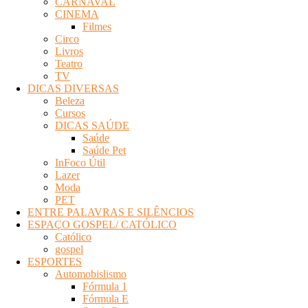
CARNAVAL
Eletrônica
CINEMA
Filmes
Circo
Livros
Teatro
TV
DICAS DIVERSAS
Beleza
Cursos
DICAS SAÚDE
Saúde
Saúde Pet
InFoco Útil
Lazer
Moda
PET
ENTRE PALAVRAS E SILÊNCIOS
ESPAÇO GOSPEL/ CATÓLICO
Católico
gospel
ESPORTES
Automobislismo
Fórmula 1
Fórmula E