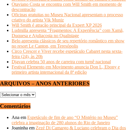
Otaviano Costa se encontra com Will Smith em momento de
descontração
Oficinas gratuitas no Museu Nacional apresentam o processo
criativo do artista Vik Muniz
Will Smith é atração principal da Expert XP 2026
Ludmilla apresenta “Fragmentos: A Experiência” com Xamã,
Duquesa e Ajuliacosta no Qualistage
Belo apresenta clássicos de seu repertório romântico em show
no resort Le Canton, em Teresópolis
Circo Crescer e Viver recebe espetáculo Cabaret nesta sexta-
feira (24), às 20h
Djavan celebra 50 anos de carreira com turnê nacional
Festival Elemento em Movimento anuncia Don L, Ebony e
primeiro artista internacional da 8ª edição
ARQUIVOS – ANOS ANTERIORES
ARQUIVOS
–
ANOS
Comentários
ANTERIORES
Ana
em
Espetáculo de fim de ano “O Mistério no Museu”
celebra a imaginação de 280 alunos do Rio de Janeiro
Joaninha
em
Zezé Di Camargo & Luciano celebram o Dia dos