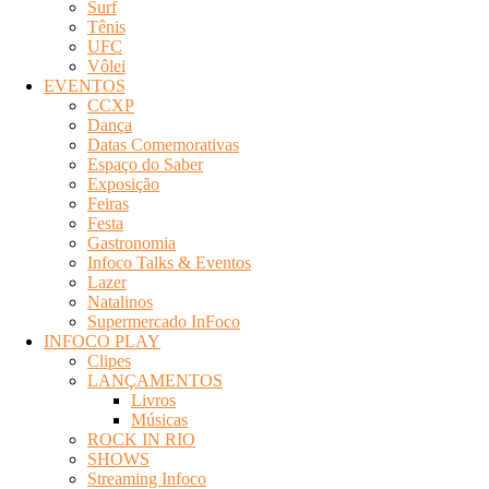
Surf
Tênis
UFC
Vôlei
EVENTOS
CCXP
Dança
Datas Comemorativas
Espaço do Saber
Exposição
Feiras
Festa
Gastronomia
Infoco Talks & Eventos
Lazer
Natalinos
Supermercado InFoco
INFOCO PLAY
Clipes
LANÇAMENTOS
Livros
Músicas
ROCK IN RIO
SHOWS
Streaming Infoco