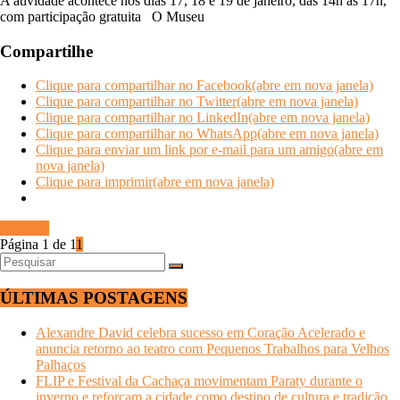
A atividade acontece nos dias 17, 18 e 19 de janeiro, das 14h às 17h,
com participação gratuita O Museu
Compartilhe
Clique para compartilhar no Facebook(abre em nova janela)
Clique para compartilhar no Twitter(abre em nova janela)
Clique para compartilhar no LinkedIn(abre em nova janela)
Clique para compartilhar no WhatsApp(abre em nova janela)
Clique para enviar um link por e-mail para um amigo(abre em
nova janela)
Clique para imprimir(abre em nova janela)
Ler mais
Página 1 de 1
1
ÚLTIMAS POSTAGENS
Alexandre David celebra sucesso em Coração Acelerado e
anuncia retorno ao teatro com Pequenos Trabalhos para Velhos
Palhaços
FLIP e Festival da Cachaça movimentam Paraty durante o
inverno e reforçam a cidade como destino de cultura e tradição