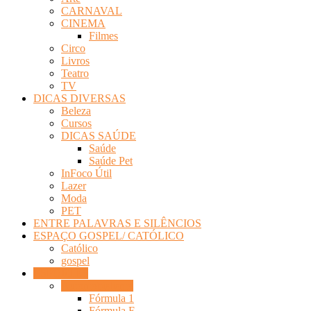
CARNAVAL
CINEMA
Filmes
Circo
Livros
Teatro
TV
DICAS DIVERSAS
Beleza
Cursos
DICAS SAÚDE
Saúde
Saúde Pet
InFoco Útil
Lazer
Moda
PET
ENTRE PALAVRAS E SILÊNCIOS
ESPAÇO GOSPEL/ CATÓLICO
Católico
gospel
ESPORTES
Automobislismo
Fórmula 1
Fórmula E