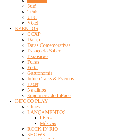
Stock Car
Surf
Tênis
UFC
Vôlei
EVENTOS
CCXP
Dança
Datas Comemorativas
Espaço do Saber
Exposição
Feiras
Festa
Gastronomia
Infoco Talks & Eventos
Lazer
Natalinos
Supermercado InFoco
INFOCO PLAY
Clipes
LANÇAMENTOS
Livros
Músicas
ROCK IN RIO
SHOWS