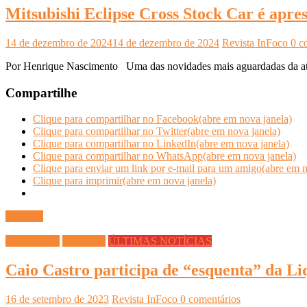
Mitsubishi Eclipse Cross Stock Car é apres
14 de dezembro de 2024
14 de dezembro de 2024
Revista InFoco
0 c
Por Henrique Nascimento Uma das novidades mais aguardadas da atua
Compartilhe
Clique para compartilhar no Facebook(abre em nova janela)
Clique para compartilhar no Twitter(abre em nova janela)
Clique para compartilhar no LinkedIn(abre em nova janela)
Clique para compartilhar no WhatsApp(abre em nova janela)
Clique para enviar um link por e-mail para um amigo(abre em n
Clique para imprimir(abre em nova janela)
Ler mais
ESPORTES
Stock Car
ÚLTIMAS NOTÍCIAS
Caio Castro participa de “esquenta” da Li
16 de setembro de 2023
Revista InFoco
0 comentários