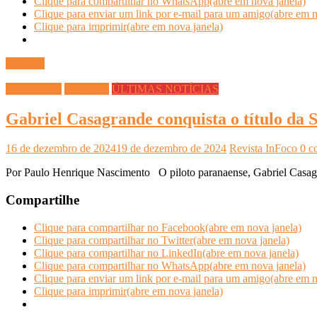
Clique para compartilhar no WhatsApp(abre em nova janela)
Clique para enviar um link por e-mail para um amigo(abre em n
Clique para imprimir(abre em nova janela)
Ler mais
ESPORTES
Stock Car
ÚLTIMAS NOTÍCIAS
Gabriel Casagrande conquista o título da 
16 de dezembro de 2024
19 de dezembro de 2024
Revista InFoco
0 c
Por Paulo Henrique Nascimento O piloto paranaense, Gabriel Casagra
Compartilhe
Clique para compartilhar no Facebook(abre em nova janela)
Clique para compartilhar no Twitter(abre em nova janela)
Clique para compartilhar no LinkedIn(abre em nova janela)
Clique para compartilhar no WhatsApp(abre em nova janela)
Clique para enviar um link por e-mail para um amigo(abre em n
Clique para imprimir(abre em nova janela)