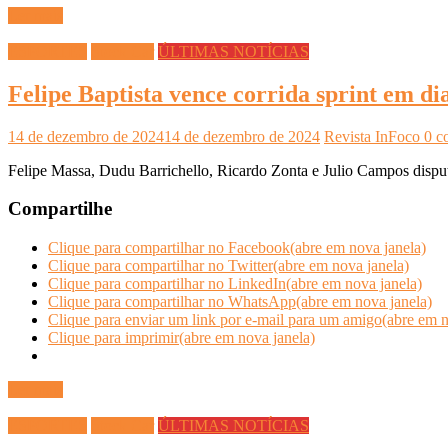
Ler mais
ESPORTES
Stock Car
ÚLTIMAS NOTÍCIAS
Felipe Baptista vence corrida sprint em di
14 de dezembro de 2024
14 de dezembro de 2024
Revista InFoco
0 c
Felipe Massa, Dudu Barrichello, Ricardo Zonta e Julio Campos disp
Compartilhe
Clique para compartilhar no Facebook(abre em nova janela)
Clique para compartilhar no Twitter(abre em nova janela)
Clique para compartilhar no LinkedIn(abre em nova janela)
Clique para compartilhar no WhatsApp(abre em nova janela)
Clique para enviar um link por e-mail para um amigo(abre em n
Clique para imprimir(abre em nova janela)
Ler mais
ESPORTES
Stock Car
ÚLTIMAS NOTÍCIAS