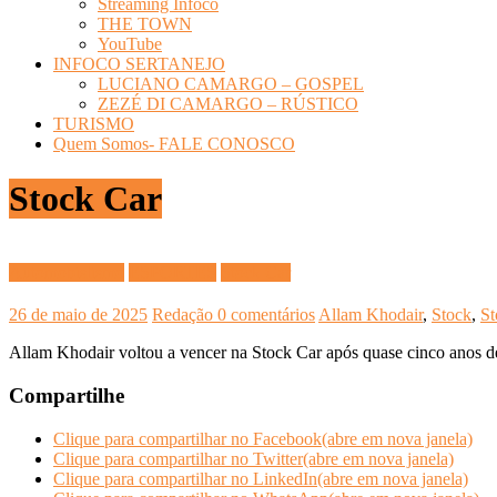
Streaming Infoco
THE TOWN
YouTube
INFOCO SERTANEJO
LUCIANO CAMARGO – GOSPEL
ZEZÉ DI CAMARGO – RÚSTICO
TURISMO
Quem Somos- FALE CONOSCO
Stock Car
Automobislismo
ESPORTES
Stock Car
26 de maio de 2025
Redação
0 comentários
Allam Khodair
,
Stock
,
St
Allam Khodair voltou a vencer na Stock Car após quase cinco anos d
Compartilhe
Clique para compartilhar no Facebook(abre em nova janela)
Clique para compartilhar no Twitter(abre em nova janela)
Clique para compartilhar no LinkedIn(abre em nova janela)