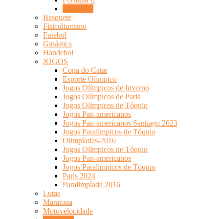
Stock Car
Basquete
Fisiculturismo
Futebol
Ginástica
Handebol
JOGOS
Copa do Catar
Esporte Olímpico
Jogos Olímpicos de Inverno
Jogos Olímpicos de Paris
Jogos Olímpicos de Tóquio
Jogos Pan-americanos
Jogos Pan-americanos Santiago 2023
Jogos Paralímpicos de Tóquio
Olimpíadas-2016
Jogos Olímpicos de Tóquio
Jogos Pan-americanos
Jogos Paralímpicos de Tóquio
Paris 2024
Paralimpíada 2016
Lutas
Maratona
Motovelocidade