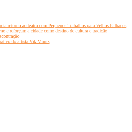
cia retorno ao teatro com Pequenos Trabalhos para Velhos Palhaços
o e reforçam a cidade como destino de cultura e tradição
scontração
iativo do artista Vik Muniz