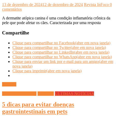
13 de dezembro de 2024
12 de dezembro de 2024
Revista InFoco
0
comentários
A dermatite atópica canina é uma condição inflamatória crônica da
pele que pode afetar os cães. Caracterizada por uma resposta
Compartilhe
Clique para compartilhar no Facebook(abre em nova janela)
Clique para compartilhar no Twitter(abre em nova janela)
Clique para compartilhar no LinkedIn(abre em nova janela)
Clique para compartilhar no WhatsApp(abre em nova janela)
Clique para enviar um link por e-mail para um amigo(abre em
nova janela)
Clique para imprimir(abre em nova janela)
Ler mais
DICAS DIVERSAS
Saúde Pet
ÚLTIMAS NOTÍCIAS
5 dicas para evitar doenças
gastrointestinais em pets