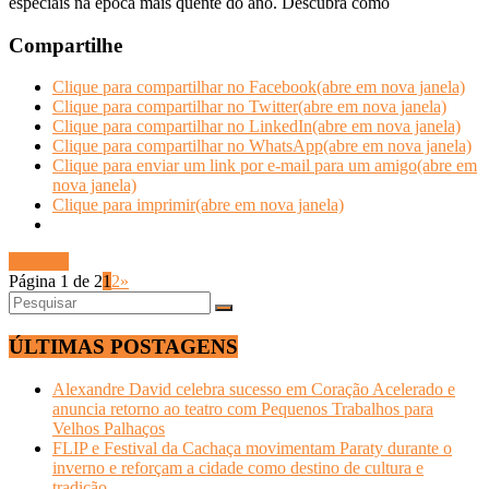
especiais na época mais quente do ano. Descubra como
Compartilhe
Clique para compartilhar no Facebook(abre em nova janela)
Clique para compartilhar no Twitter(abre em nova janela)
Clique para compartilhar no LinkedIn(abre em nova janela)
Clique para compartilhar no WhatsApp(abre em nova janela)
Clique para enviar um link por e-mail para um amigo(abre em
nova janela)
Clique para imprimir(abre em nova janela)
Ler mais
Página 1 de 2
1
2
»
ÚLTIMAS POSTAGENS
Alexandre David celebra sucesso em Coração Acelerado e
anuncia retorno ao teatro com Pequenos Trabalhos para
Velhos Palhaços
FLIP e Festival da Cachaça movimentam Paraty durante o
inverno e reforçam a cidade como destino de cultura e
tradição