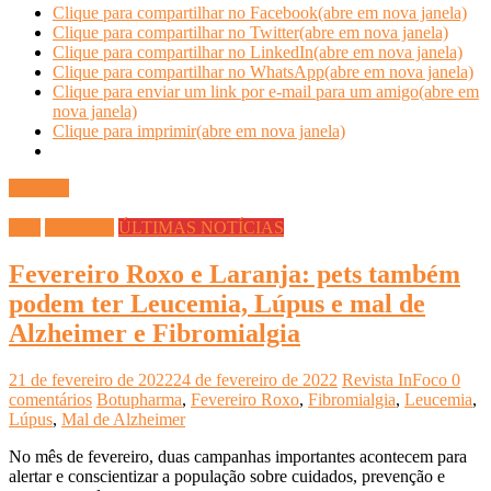
Clique para compartilhar no Facebook(abre em nova janela)
Clique para compartilhar no Twitter(abre em nova janela)
Clique para compartilhar no LinkedIn(abre em nova janela)
Clique para compartilhar no WhatsApp(abre em nova janela)
Clique para enviar um link por e-mail para um amigo(abre em
nova janela)
Clique para imprimir(abre em nova janela)
Ler mais
PET
Saúde Pet
ÚLTIMAS NOTÍCIAS
Fevereiro Roxo e Laranja: pets também
podem ter Leucemia, Lúpus e mal de
Alzheimer e Fibromialgia
21 de fevereiro de 2022
24 de fevereiro de 2022
Revista InFoco
0
comentários
Botupharma
,
Fevereiro Roxo
,
Fibromialgia
,
Leucemia
,
Lúpus
,
Mal de Alzheimer
No mês de fevereiro, duas campanhas importantes acontecem para
alertar e conscientizar a população sobre cuidados, prevenção e