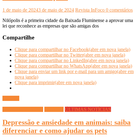
1 de maio de 2024
3 de maio de 2024
Revista InFoco
0 comentários
Nilópolis é a primeira cidade da Baixada Fluminense a aprovar uma
lei que reconhece as empresas que são amigas dos
Compartilhe
Clique para compartilhar no Facebook(abre em nova janela)
Clique para compartilhar no Twitter(abre em nova janela)
Clique para compartilhar no LinkedIn(abre em nova janela)
Clique para compartilhar no WhatsApp(abre em nova janela)
Clique para enviar um link por e-mail para um amigo(abre em
nova janela)
Clique para imprimir(abre em nova janela)
Ler mais
DICAS DIVERSAS
Saúde Pet
ÚLTIMAS NOTÍCIAS
Depressão e ansiedade em animais: saiba
diferenciar e como ajudar os pets