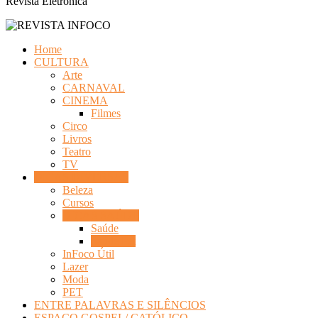
Revista Eletrônica
Home
CULTURA
Arte
CARNAVAL
CINEMA
Filmes
Circo
Livros
Teatro
TV
DICAS DIVERSAS
Beleza
Cursos
DICAS SAÚDE
Saúde
Saúde Pet
InFoco Útil
Lazer
Moda
PET
ENTRE PALAVRAS E SILÊNCIOS
ESPAÇO GOSPEL/ CATÓLICO