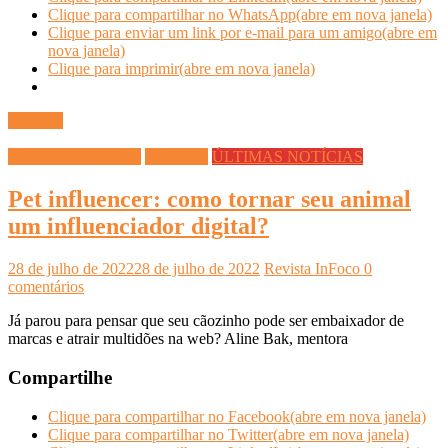
Clique para compartilhar no WhatsApp(abre em nova janela)
Clique para enviar um link por e-mail para um amigo(abre em
nova janela)
Clique para imprimir(abre em nova janela)
Ler mais
DICAS DIVERSAS
Saúde Pet
ÚLTIMAS NOTÍCIAS
Pet influencer: como tornar seu animal
um influenciador digital?
28 de julho de 2022
28 de julho de 2022
Revista InFoco
0
comentários
Já parou para pensar que seu cãozinho pode ser embaixador de
marcas e atrair multidões na web? Aline Bak, mentora
Compartilhe
Clique para compartilhar no Facebook(abre em nova janela)
Clique para compartilhar no Twitter(abre em nova janela)