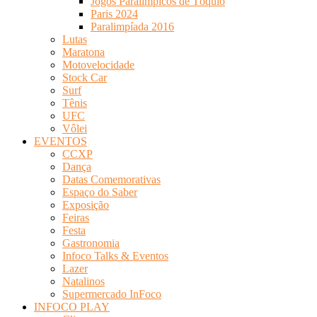
Jogos Paralímpicos de Tóquio
Paris 2024
Paralimpíada 2016
Lutas
Maratona
Motovelocidade
Stock Car
Surf
Tênis
UFC
Vôlei
EVENTOS
CCXP
Dança
Datas Comemorativas
Espaço do Saber
Exposição
Feiras
Festa
Gastronomia
Infoco Talks & Eventos
Lazer
Natalinos
Supermercado InFoco
INFOCO PLAY