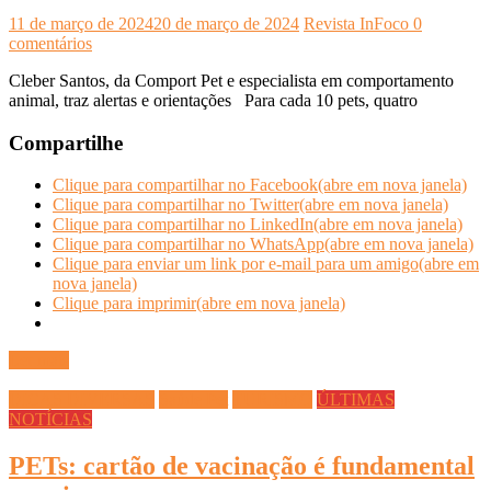
11 de março de 2024
20 de março de 2024
Revista InFoco
0
comentários
Cleber Santos, da Comport Pet e especialista em comportamento
animal, traz alertas e orientações Para cada 10 pets, quatro
Compartilhe
Clique para compartilhar no Facebook(abre em nova janela)
Clique para compartilhar no Twitter(abre em nova janela)
Clique para compartilhar no LinkedIn(abre em nova janela)
Clique para compartilhar no WhatsApp(abre em nova janela)
Clique para enviar um link por e-mail para um amigo(abre em
nova janela)
Clique para imprimir(abre em nova janela)
Ler mais
DICAS DIVERSAS
Saúde Pet
TURISMO
ÚLTIMAS
NOTÍCIAS
PETs: cartão de vacinação é fundamental