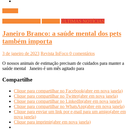
Ler mais
DICAS DIVERSAS
Saúde Pet
ÚLTIMAS NOTÍCIAS
Janeiro Branco: a saúde mental dos pets
também importa
3 de janeiro de 2023
Revista InFoco
0 comentários
O nossos animais de estimação precisam de cuidados para manter a
saúde mental Janeiro é um mês agitado para
Compartilhe
Clique para compartilhar no Facebook(abre em nova janela)
Clique para compartilhar no Twitter(abre em nova janela)
Clique para compartilhar no LinkedIn(abre em nova janela)
Clique para compartilhar no WhatsApp(abre em nova janela)
Clique para enviar um link por e-mail para um amigo(abre em
nova janela)
Clique para imprimir(abre em nova janela)