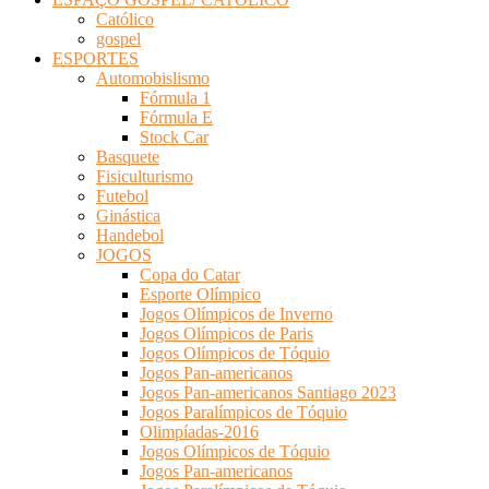
Católico
gospel
ESPORTES
Automobislismo
Fórmula 1
Fórmula E
Stock Car
Basquete
Fisiculturismo
Futebol
Ginástica
Handebol
JOGOS
Copa do Catar
Esporte Olímpico
Jogos Olímpicos de Inverno
Jogos Olímpicos de Paris
Jogos Olímpicos de Tóquio
Jogos Pan-americanos
Jogos Pan-americanos Santiago 2023
Jogos Paralímpicos de Tóquio
Olimpíadas-2016
Jogos Olímpicos de Tóquio
Jogos Pan-americanos