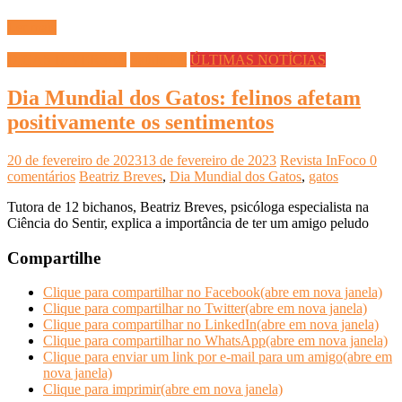
Ler mais
DICAS DIVERSAS
Saúde Pet
ÚLTIMAS NOTÍCIAS
Dia Mundial dos Gatos: felinos afetam
positivamente os sentimentos
20 de fevereiro de 2023
13 de fevereiro de 2023
Revista InFoco
0
comentários
Beatriz Breves
,
Dia Mundial dos Gatos
,
gatos
Tutora de 12 bichanos, Beatriz Breves, psicóloga especialista na
Ciência do Sentir, explica a importância de ter um amigo peludo
Compartilhe
Clique para compartilhar no Facebook(abre em nova janela)
Clique para compartilhar no Twitter(abre em nova janela)
Clique para compartilhar no LinkedIn(abre em nova janela)
Clique para compartilhar no WhatsApp(abre em nova janela)
Clique para enviar um link por e-mail para um amigo(abre em
nova janela)
Clique para imprimir(abre em nova janela)