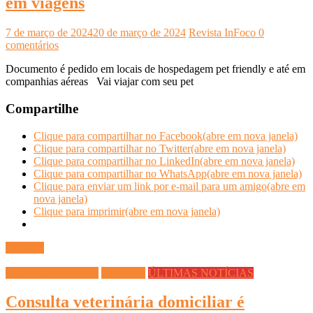
em viagens
7 de março de 2024
20 de março de 2024
Revista InFoco
0
comentários
Documento é pedido em locais de hospedagem pet friendly e até em
companhias aéreas Vai viajar com seu pet
Compartilhe
Clique para compartilhar no Facebook(abre em nova janela)
Clique para compartilhar no Twitter(abre em nova janela)
Clique para compartilhar no LinkedIn(abre em nova janela)
Clique para compartilhar no WhatsApp(abre em nova janela)
Clique para enviar um link por e-mail para um amigo(abre em
nova janela)
Clique para imprimir(abre em nova janela)
Ler mais
DICAS DIVERSAS
Saúde Pet
ÚLTIMAS NOTÍCIAS
Consulta veterinária domiciliar é