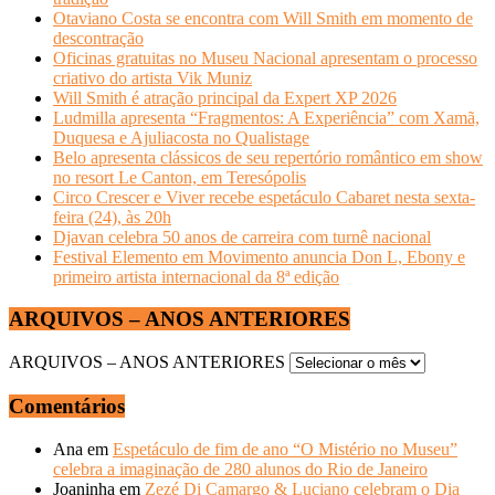
Otaviano Costa se encontra com Will Smith em momento de
descontração
Oficinas gratuitas no Museu Nacional apresentam o processo
criativo do artista Vik Muniz
Will Smith é atração principal da Expert XP 2026
Ludmilla apresenta “Fragmentos: A Experiência” com Xamã,
Duquesa e Ajuliacosta no Qualistage
Belo apresenta clássicos de seu repertório romântico em show
no resort Le Canton, em Teresópolis
Circo Crescer e Viver recebe espetáculo Cabaret nesta sexta-
feira (24), às 20h
Djavan celebra 50 anos de carreira com turnê nacional
Festival Elemento em Movimento anuncia Don L, Ebony e
primeiro artista internacional da 8ª edição
ARQUIVOS – ANOS ANTERIORES
ARQUIVOS – ANOS ANTERIORES
Comentários
Ana
em
Espetáculo de fim de ano “O Mistério no Museu”
celebra a imaginação de 280 alunos do Rio de Janeiro
Joaninha
em
Zezé Di Camargo & Luciano celebram o Dia