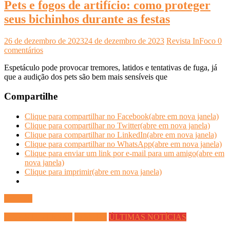
Pets e fogos de artifício: como proteger
seus bichinhos durante as festas
26 de dezembro de 2023
24 de dezembro de 2023
Revista InFoco
0
comentários
Espetáculo pode provocar tremores, latidos e tentativas de fuga, já
que a audição dos pets são bem mais sensíveis que
Compartilhe
Clique para compartilhar no Facebook(abre em nova janela)
Clique para compartilhar no Twitter(abre em nova janela)
Clique para compartilhar no LinkedIn(abre em nova janela)
Clique para compartilhar no WhatsApp(abre em nova janela)
Clique para enviar um link por e-mail para um amigo(abre em
nova janela)
Clique para imprimir(abre em nova janela)
Ler mais
DICAS DIVERSAS
Saúde Pet
ÚLTIMAS NOTÍCIAS