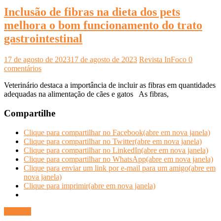
Inclusão de fibras na dieta dos pets
melhora o bom funcionamento do trato
gastrointestinal
17 de agosto de 2023
17 de agosto de 2023
Revista InFoco
0
comentários
Veterinário destaca a importância de incluir as fibras em quantidades
adequadas na alimentação de cães e gatos As fibras,
Compartilhe
Clique para compartilhar no Facebook(abre em nova janela)
Clique para compartilhar no Twitter(abre em nova janela)
Clique para compartilhar no LinkedIn(abre em nova janela)
Clique para compartilhar no WhatsApp(abre em nova janela)
Clique para enviar um link por e-mail para um amigo(abre em
nova janela)
Clique para imprimir(abre em nova janela)
Ler mais