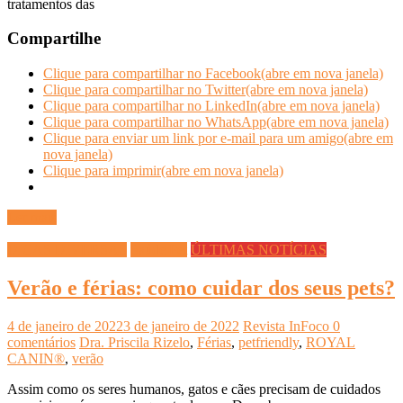
tratamentos das
Compartilhe
Clique para compartilhar no Facebook(abre em nova janela)
Clique para compartilhar no Twitter(abre em nova janela)
Clique para compartilhar no LinkedIn(abre em nova janela)
Clique para compartilhar no WhatsApp(abre em nova janela)
Clique para enviar um link por e-mail para um amigo(abre em
nova janela)
Clique para imprimir(abre em nova janela)
Ler mais
DICAS DIVERSAS
Saúde Pet
ÚLTIMAS NOTÍCIAS
Verão e férias: como cuidar dos seus pets?
4 de janeiro de 2022
3 de janeiro de 2022
Revista InFoco
0
comentários
Dra. Priscila Rizelo
,
Férias
,
petfriendly
,
ROYAL
CANIN®
,
verão
Assim como os seres humanos, gatos e cães precisam de cuidados