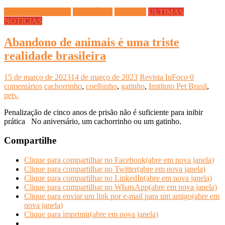
DICAS DIVERSAS
INFO ÚTIL
Saúde Pet
ÚLTIMAS
NOTÍCIAS
Abandono de animais é uma triste
realidade brasileira
15 de março de 2023
14 de março de 2023
Revista InFoco
0
comentários
cachorrinho
,
coelhinho
,
gatinho
,
Instituto Pet Brasil
,
pets.
Penalização de cinco anos de prisão não é suficiente para inibir
prática No aniversário, um cachorrinho ou um gatinho.
Compartilhe
Clique para compartilhar no Facebook(abre em nova janela)
Clique para compartilhar no Twitter(abre em nova janela)
Clique para compartilhar no LinkedIn(abre em nova janela)
Clique para compartilhar no WhatsApp(abre em nova janela)
Clique para enviar um link por e-mail para um amigo(abre em
nova janela)
Clique para imprimir(abre em nova janela)