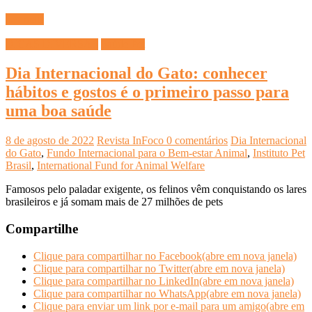
Ler mais
DICAS DIVERSAS
Saúde Pet
Dia Internacional do Gato: conhecer
hábitos e gostos é o primeiro passo para
uma boa saúde
8 de agosto de 2022
Revista InFoco
0 comentários
Dia Internacional
do Gato
,
Fundo Internacional para o Bem-estar Animal
,
Instituto Pet
Brasil
,
International Fund for Animal Welfare
Famosos pelo paladar exigente, os felinos vêm conquistando os lares
brasileiros e já somam mais de 27 milhões de pets
Compartilhe
Clique para compartilhar no Facebook(abre em nova janela)
Clique para compartilhar no Twitter(abre em nova janela)
Clique para compartilhar no LinkedIn(abre em nova janela)
Clique para compartilhar no WhatsApp(abre em nova janela)
Clique para enviar um link por e-mail para um amigo(abre em