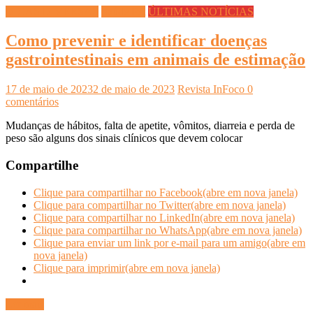
DICAS DIVERSAS
Saúde Pet
ÚLTIMAS NOTÍCIAS
Como prevenir e identificar doenças
gastrointestinais em animais de estimação
17 de maio de 2023
2 de maio de 2023
Revista InFoco
0
comentários
Mudanças de hábitos, falta de apetite, vômitos, diarreia e perda de
peso são alguns dos sinais clínicos que devem colocar
Compartilhe
Clique para compartilhar no Facebook(abre em nova janela)
Clique para compartilhar no Twitter(abre em nova janela)
Clique para compartilhar no LinkedIn(abre em nova janela)
Clique para compartilhar no WhatsApp(abre em nova janela)
Clique para enviar um link por e-mail para um amigo(abre em
nova janela)
Clique para imprimir(abre em nova janela)
Ler mais