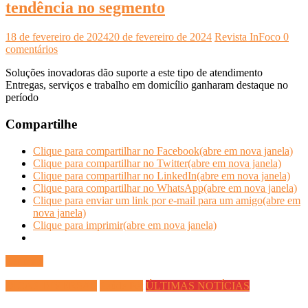
tendência no segmento
18 de fevereiro de 2024
20 de fevereiro de 2024
Revista InFoco
0
comentários
Soluções inovadoras dão suporte a este tipo de atendimento
Entregas, serviços e trabalho em domicílio ganharam destaque no
período
Compartilhe
Clique para compartilhar no Facebook(abre em nova janela)
Clique para compartilhar no Twitter(abre em nova janela)
Clique para compartilhar no LinkedIn(abre em nova janela)
Clique para compartilhar no WhatsApp(abre em nova janela)
Clique para enviar um link por e-mail para um amigo(abre em
nova janela)
Clique para imprimir(abre em nova janela)
Ler mais
DICAS DIVERSAS
Saúde Pet
ÚLTIMAS NOTÍCIAS