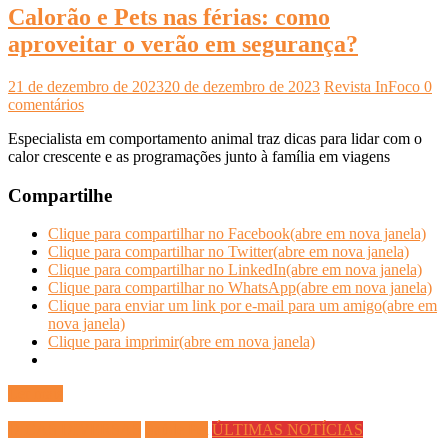
Calorão e Pets nas férias: como
aproveitar o verão em segurança?
21 de dezembro de 2023
20 de dezembro de 2023
Revista InFoco
0
comentários
Especialista em comportamento animal traz dicas para lidar com o
calor crescente e as programações junto à família em viagens
Compartilhe
Clique para compartilhar no Facebook(abre em nova janela)
Clique para compartilhar no Twitter(abre em nova janela)
Clique para compartilhar no LinkedIn(abre em nova janela)
Clique para compartilhar no WhatsApp(abre em nova janela)
Clique para enviar um link por e-mail para um amigo(abre em
nova janela)
Clique para imprimir(abre em nova janela)
Ler mais
DICAS DIVERSAS
Saúde Pet
ÚLTIMAS NOTÍCIAS