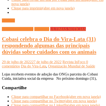
nova janela)
Clique para imprimir(abre em nova janela)
Ler mais
DICAS DIVERSAS
Saúde Pet
ÚLTIMAS NOTÍCIAS
Cobasi celebra o Dia do Vira-Lata (31)
respondendo algumas das principais
dúvidas sobre cuidados com os animais
29 de julho de 2022
27 de julho de 2022
Revista InFoco
0
comentários
Dia do Vira-Lata
,
Organização Mundial de Saúde
Lojas recebem eventos de adoção das ONGs parceira do Cobasi
Cuida, iniciativa social da empresa No próximo domingo (31),
Compartilhe
Clique para compartilhar no Facebook(abre em nova janela)
Clique para compartilhar no Twitter(abre em nova janela)
Clique para compartilhar no LinkedIn(abre em nova janela)