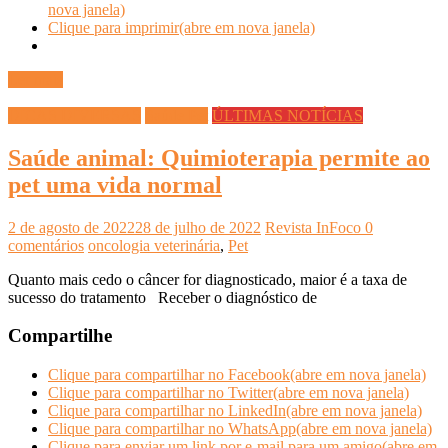
nova janela)
Clique para imprimir(abre em nova janela)
Ler mais
DICAS DIVERSAS
Saúde Pet
ÚLTIMAS NOTÍCIAS
Saúde animal: Quimioterapia permite ao
pet uma vida normal
2 de agosto de 2022
28 de julho de 2022
Revista InFoco
0
comentários
oncologia veterinária
,
Pet
Quanto mais cedo o câncer for diagnosticado, maior é a taxa de
sucesso do tratamento Receber o diagnóstico de
Compartilhe
Clique para compartilhar no Facebook(abre em nova janela)
Clique para compartilhar no Twitter(abre em nova janela)
Clique para compartilhar no LinkedIn(abre em nova janela)
Clique para compartilhar no WhatsApp(abre em nova janela)
Clique para enviar um link por e-mail para um amigo(abre em