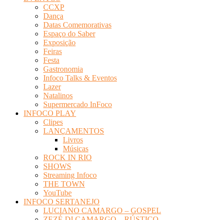
CCXP
Dança
Datas Comemorativas
Espaço do Saber
Exposição
Feiras
Festa
Gastronomia
Infoco Talks & Eventos
Lazer
Natalinos
Supermercado InFoco
INFOCO PLAY
Clipes
LANÇAMENTOS
Livros
Músicas
ROCK IN RIO
SHOWS
Streaming Infoco
THE TOWN
YouTube
INFOCO SERTANEJO
LUCIANO CAMARGO – GOSPEL
ZEZÉ DI CAMARGO – RÚSTICO