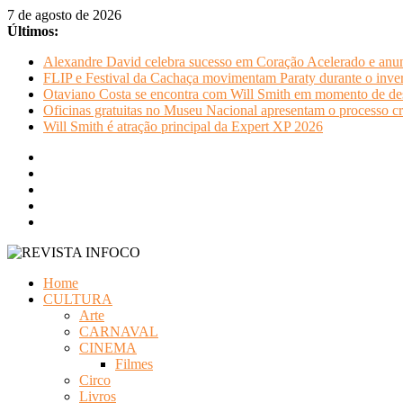
Pular
7 de agosto de 2026
para
Últimos:
o
Alexandre David celebra sucesso em Coração Acelerado e anun
conteúdo
FLIP e Festival da Cachaça movimentam Paraty durante o invern
Otaviano Costa se encontra com Will Smith em momento de de
Oficinas gratuitas no Museu Nacional apresentam o processo cr
Will Smith é atração principal da Expert XP 2026
REVISTA
Home
INFOCO
CULTURA
Arte
Revista
CARNAVAL
Eletrônica
CINEMA
Filmes
Circo
Livros