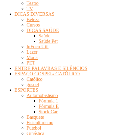
Teatro
TV
DICAS DIVERSAS
Beleza
Cursos
DICAS SAÚDE
Saúde
Saúde Pet
InFoco Útil
Lazer
Moda
PET
ENTRE PALAVRAS E SILÊNCIOS
ESPAÇO GOSPEL/ CATÓLICO
Católico
gospel
ESPORTES
Automobislismo
Fórmula 1
Fórmula E
Stock Car
Basquete
Fisiculturismo
Futebol
Ginástica