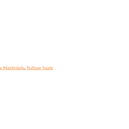
da Mambolada
,
Rafique Saade