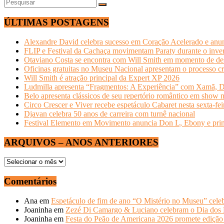
ÚLTIMAS POSTAGENS
Alexandre David celebra sucesso em Coração Acelerado e anun
FLIP e Festival da Cachaça movimentam Paraty durante o invern
Otaviano Costa se encontra com Will Smith em momento de de
Oficinas gratuitas no Museu Nacional apresentam o processo cr
Will Smith é atração principal da Expert XP 2026
Ludmilla apresenta “Fragmentos: A Experiência” com Xamã, Du
Belo apresenta clássicos de seu repertório romântico em show 
Circo Crescer e Viver recebe espetáculo Cabaret nesta sexta-fei
Djavan celebra 50 anos de carreira com turnê nacional
Festival Elemento em Movimento anuncia Don L, Ebony e primeir
ARQUIVOS – ANOS ANTERIORES
ARQUIVOS
–
ANOS
Comentários
ANTERIORES
Ana
em
Espetáculo de fim de ano “O Mistério no Museu” celeb
Joaninha
em
Zezé Di Camargo & Luciano celebram o Dia do
Joaninha
em
Festa do Peão de Americana 2026 promete edição 