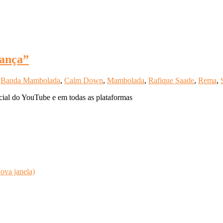
Dança”
,
Banda Mambolada
,
Calm Down
,
Mambolada
,
Rafique Saade
,
Rema
,
ial do YouTube e em todas as plataformas
ova janela)