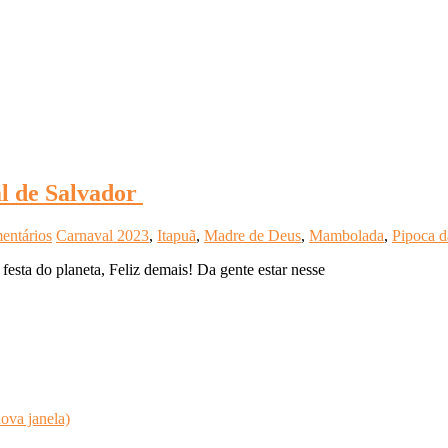
l de Salvador
entários
Carnaval 2023
,
Itapuã
,
Madre de Deus
,
Mambolada
,
Pipoca 
festa do planeta, Feliz demais! Da gente estar nesse
ova janela)