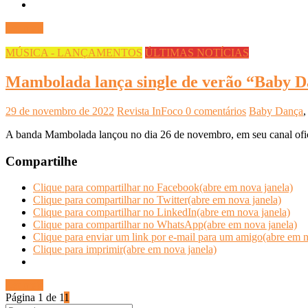
Ler mais
MÚSICA - LANÇAMENTOS
ÚLTIMAS NOTÍCIAS
Mambolada lança single de verão “Baby 
29 de novembro de 2022
Revista InFoco
0 comentários
Baby Dança
A banda Mambolada lançou no dia 26 de novembro, em seu canal ofic
Compartilhe
Clique para compartilhar no Facebook(abre em nova janela)
Clique para compartilhar no Twitter(abre em nova janela)
Clique para compartilhar no LinkedIn(abre em nova janela)
Clique para compartilhar no WhatsApp(abre em nova janela)
Clique para enviar um link por e-mail para um amigo(abre em n
Clique para imprimir(abre em nova janela)
Ler mais
Página 1 de 1
1