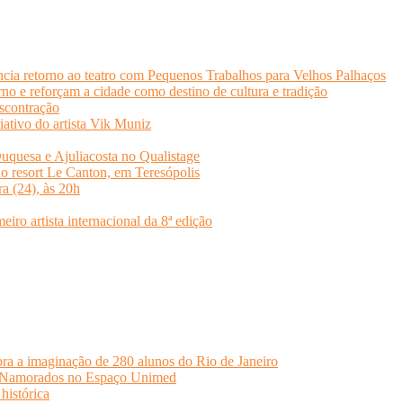
cia retorno ao teatro com Pequenos Trabalhos para Velhos Palhaços
o e reforçam a cidade como destino de cultura e tradição
scontração
iativo do artista Vik Muniz
quesa e Ajuliacosta no Qualistage
no resort Le Canton, em Teresópolis
ra (24), às 20h
o artista internacional da 8ª edição
ra a imaginação de 280 alunos do Rio de Janeiro
s Namorados no Espaço Unimed
histórica