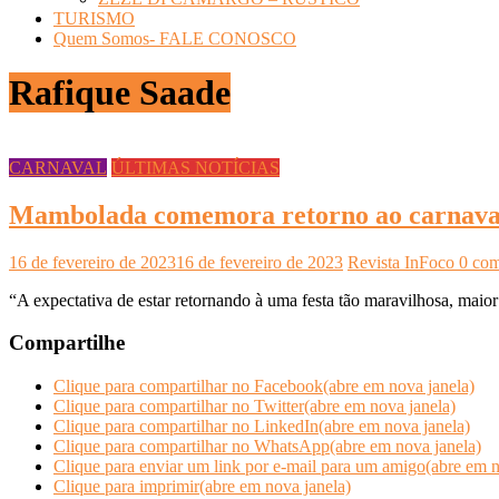
TURISMO
Quem Somos- FALE CONOSCO
Rafique Saade
CARNAVAL
ÚLTIMAS NOTÍCIAS
Mambolada comemora retorno ao carnava
16 de fevereiro de 2023
16 de fevereiro de 2023
Revista InFoco
0 com
“A expectativa de estar retornando à uma festa tão maravilhosa, maior 
Compartilhe
Clique para compartilhar no Facebook(abre em nova janela)
Clique para compartilhar no Twitter(abre em nova janela)
Clique para compartilhar no LinkedIn(abre em nova janela)
Clique para compartilhar no WhatsApp(abre em nova janela)
Clique para enviar um link por e-mail para um amigo(abre em n
Clique para imprimir(abre em nova janela)