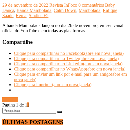
29 de novembro de 2022
Revista InFoco
0 comentários
Baby
Dança
,
Banda Mambolada
,
Calm Down
,
Mambolada
,
Rafique
Saade
,
Rema
,
Studios F5
A banda Mambolada lançou no dia 26 de novembro, em seu canal
oficial do YouTube e em todas as plataformas
Compartilhe
Clique para compartilhar no Facebook(abre em nova janela)
Clique para compartilhar no Twitter(abre em nova janela)
Clique para compartilhar no LinkedIn(abre em nova janela)
Clique para compartilhar no WhatsApp(abre em nova janela)
Clique para enviar um link por e-mail para um amigo(abre em
nova janela)
Clique para imprimir(abre em nova janela)
Ler mais
Página 1 de 1
1
ÚLTIMAS POSTAGENS