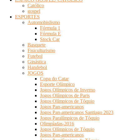
Católico
gospel
ESPORTES
Automobislismo
Fórmula 1
Fórmula E
Stock Car
Basquete
Fisiculturismo
Futebol
Ginástica
Handebol
JOGOS
Copa do Catar
Esporte Olímpico
Jogos Olímpicos de Inverno
Jogos Olímpicos de Paris
Jogos Olímpicos de Tóquio
Jogos Pan-americanos
Jogos Pan-americanos Santiago 2023
Jogos Paralímpicos de Tóquio
Olimpíadas-2016
Jogos Olímpicos de Tóquio
Jogos Pan-americanos