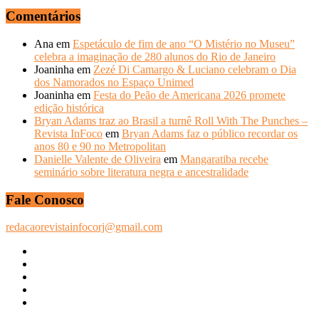
Comentários
Ana
em
Espetáculo de fim de ano “O Mistério no Museu”
celebra a imaginação de 280 alunos do Rio de Janeiro
Joaninha
em
Zezé Di Camargo & Luciano celebram o Dia
dos Namorados no Espaço Unimed
Joaninha
em
Festa do Peão de Americana 2026 promete
edição histórica
Bryan Adams traz ao Brasil a turnê Roll With The Punches –
Revista InFoco
em
Bryan Adams faz o público recordar os
anos 80 e 90 no Metropolitan
Danielle Valente de Oliveira
em
Mangaratiba recebe
seminário sobre literatura negra e ancestralidade
Fale Conosco
redacaorevistainfocorj@gmail.com