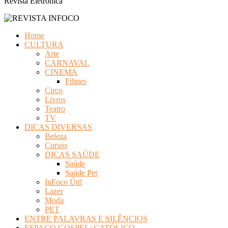
Revista Eletrônica
Home
CULTURA
Arte
CARNAVAL
CINEMA
Filmes
Circo
Livros
Teatro
TV
DICAS DIVERSAS
Beleza
Cursos
DICAS SAÚDE
Saúde
Saúde Pet
InFoco Útil
Lazer
Moda
PET
ENTRE PALAVRAS E SILÊNCIOS
ESPAÇO GOSPEL/ CATÓLICO