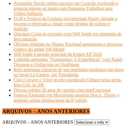
Alexandre David celebra sucesso em Coração Acelerado e
anuncia retorno ao teatro com Pequenos Trabalhos para
Velhos Palhaços
FLIP e Festival da Cachaça movimentam Paraty durante o
inverno e reforçam a cidade como destino de cultura e
tradição
Otaviano Costa se encontra com Will Smith em momento de
descontração
Oficinas gratuitas no Museu Nacional apresentam o processo
criativo do artista Vik Muniz
Will Smith é atração principal da Expert XP 2026
Ludmilla apresenta “Fragmentos: A Experiência” com Xamã,
Duquesa e Ajuliacosta no Qualistage
Belo apresenta clássicos de seu repertório romântico em show
no resort Le Canton, em Teresópolis
Circo Crescer e Viver recebe espetáculo Cabaret nesta sexta-
feira (24), às 20h
Djavan celebra 50 anos de carreira com turnê nacional
Festival Elemento em Movimento anuncia Don L, Ebony e
primeiro artista internacional da 8ª edição
ARQUIVOS – ANOS ANTERIORES
ARQUIVOS – ANOS ANTERIORES