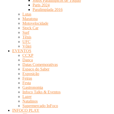
Jogos Paralímpicos de Tóquio
Paris 2024
Paralimpíada 2016
Lutas
Maratona
Motovelocidade
Stock Car
Surf
Tênis
UFC
Vôlei
EVENTOS
CCXP
Dança
Datas Comemorativas
Espaço do Saber
Exposição
Feiras
Festa
Gastronomia
Infoco Talks & Eventos
Lazer
Natalinos
Supermercado InFoco
INFOCO PLAY