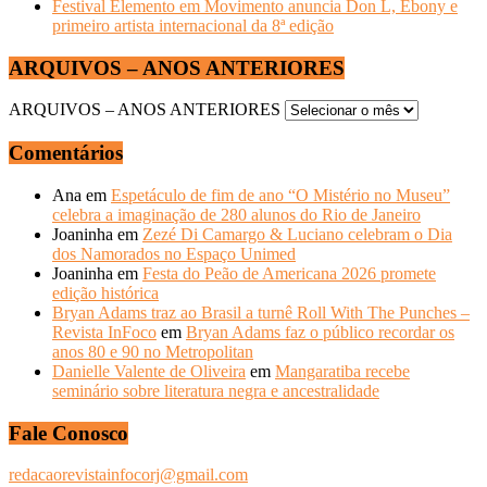
Festival Elemento em Movimento anuncia Don L, Ebony e
primeiro artista internacional da 8ª edição
ARQUIVOS – ANOS ANTERIORES
ARQUIVOS – ANOS ANTERIORES
Comentários
Ana
em
Espetáculo de fim de ano “O Mistério no Museu”
celebra a imaginação de 280 alunos do Rio de Janeiro
Joaninha
em
Zezé Di Camargo & Luciano celebram o Dia
dos Namorados no Espaço Unimed
Joaninha
em
Festa do Peão de Americana 2026 promete
edição histórica
Bryan Adams traz ao Brasil a turnê Roll With The Punches –
Revista InFoco
em
Bryan Adams faz o público recordar os
anos 80 e 90 no Metropolitan
Danielle Valente de Oliveira
em
Mangaratiba recebe
seminário sobre literatura negra e ancestralidade
Fale Conosco
redacaorevistainfocorj@gmail.com