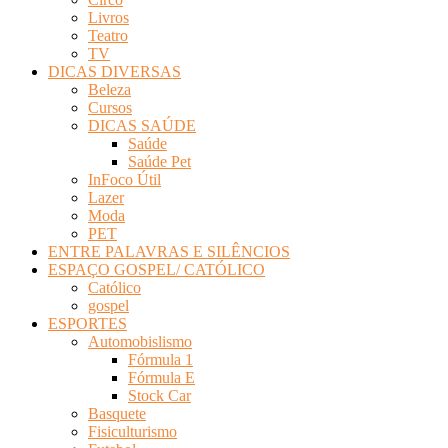
Livros
Teatro
TV
DICAS DIVERSAS
Beleza
Cursos
DICAS SAÚDE
Saúde
Saúde Pet
InFoco Útil
Lazer
Moda
PET
ENTRE PALAVRAS E SILÊNCIOS
ESPAÇO GOSPEL/ CATÓLICO
Católico
gospel
ESPORTES
Automobislismo
Fórmula 1
Fórmula E
Stock Car
Basquete
Fisiculturismo