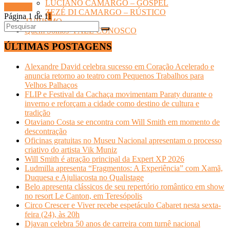
LUCIANO CAMARGO – GOSPEL
Ler mais
ZEZÉ DI CAMARGO – RÚSTICO
Página 1 de 1
1
TURISMO
Quem Somos- FALE CONOSCO
ÚLTIMAS POSTAGENS
Alexandre David celebra sucesso em Coração Acelerado e
anuncia retorno ao teatro com Pequenos Trabalhos para
Velhos Palhaços
FLIP e Festival da Cachaça movimentam Paraty durante o
inverno e reforçam a cidade como destino de cultura e
tradição
Otaviano Costa se encontra com Will Smith em momento de
descontração
Oficinas gratuitas no Museu Nacional apresentam o processo
criativo do artista Vik Muniz
Will Smith é atração principal da Expert XP 2026
Ludmilla apresenta “Fragmentos: A Experiência” com Xamã,
Duquesa e Ajuliacosta no Qualistage
Belo apresenta clássicos de seu repertório romântico em show
no resort Le Canton, em Teresópolis
Circo Crescer e Viver recebe espetáculo Cabaret nesta sexta-
feira (24), às 20h
Djavan celebra 50 anos de carreira com turnê nacional