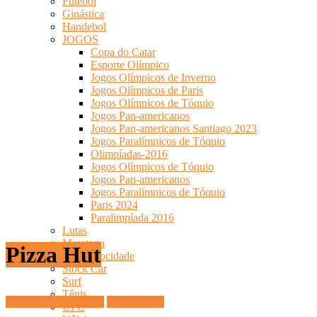
Futebol
Ginástica
Handebol
JOGOS
Copa do Catar
Esporte Olímpico
Jogos Olímpicos de Inverno
Jogos Olímpicos de Paris
Jogos Olímpicos de Tóquio
Jogos Pan-americanos
Jogos Pan-americanos Santiago 2023
Jogos Paralímpicos de Tóquio
Olimpíadas-2016
Jogos Olímpicos de Tóquio
Jogos Pan-americanos
Jogos Paralímpicos de Tóquio
Paris 2024
Paralimpíada 2016
Lutas
Maratona
Pizza Hut
Motovelocidade
Stock Car
Surf
Tênis
Datas Comemorativas
Gastronomia
UFC