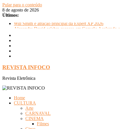
Pular para o conteúdo
8 de agosto de 2026
Últimos:
Will Smith é atração principal da Expert XP 2026
Alexandre David celebra sucesso em Coração Acelerado e
anuncia retorno ao teatro com Pequenos Trabalhos para
Velhos Palhaços
FLIP e Festival da Cachaça movimentam Paraty durante o
inverno e reforçam a cidade como destino de cultura e
tradição
Otaviano Costa se encontra com Will Smith em momento de
descontração
REVISTA INFOCO
Oficinas gratuitas no Museu Nacional apresentam o processo
criativo do artista Vik Muniz
Revista Eletrônica
Home
CULTURA
Arte
CARNAVAL
CINEMA
Filmes
Circo