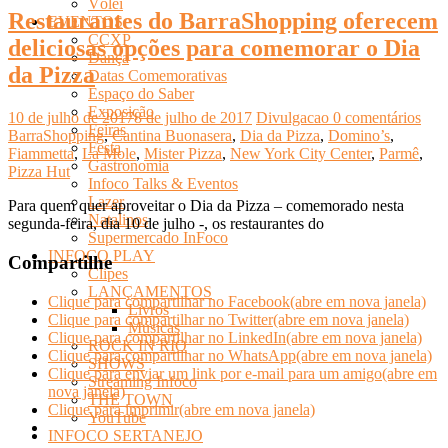
Vôlei
Restaurantes do BarraShopping oferecem
EVENTOS
CCXP
deliciosas opções para comemorar o Dia
Dança
da Pizza
Datas Comemorativas
Espaço do Saber
Exposição
10 de julho de 2017
8 de julho de 2017
Divulgacao
0 comentários
Feiras
BarraShopping
,
Cantina Buonasera
,
Dia da Pizza
,
Domino’s
,
Festa
Fiammetta
,
La Mole
,
Mister Pizza
,
New York City Center
,
Parmê
,
Gastronomia
Pizza Hut
Infoco Talks & Eventos
Lazer
Para quem quer aproveitar o Dia da Pizza – comemorado nesta
Natalinos
segunda-feira, dia 10 de julho -, os restaurantes do
Supermercado InFoco
INFOCO PLAY
Compartilhe
Clipes
LANÇAMENTOS
Clique para compartilhar no Facebook(abre em nova janela)
Livros
Clique para compartilhar no Twitter(abre em nova janela)
Músicas
Clique para compartilhar no LinkedIn(abre em nova janela)
ROCK IN RIO
Clique para compartilhar no WhatsApp(abre em nova janela)
SHOWS
Clique para enviar um link por e-mail para um amigo(abre em
Streaming Infoco
nova janela)
THE TOWN
Clique para imprimir(abre em nova janela)
YouTube
INFOCO SERTANEJO