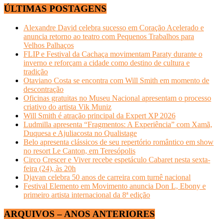
ÚLTIMAS POSTAGENS
Alexandre David celebra sucesso em Coração Acelerado e
anuncia retorno ao teatro com Pequenos Trabalhos para
Velhos Palhaços
FLIP e Festival da Cachaça movimentam Paraty durante o
inverno e reforçam a cidade como destino de cultura e
tradição
Otaviano Costa se encontra com Will Smith em momento de
descontração
Oficinas gratuitas no Museu Nacional apresentam o processo
criativo do artista Vik Muniz
Will Smith é atração principal da Expert XP 2026
Ludmilla apresenta “Fragmentos: A Experiência” com Xamã,
Duquesa e Ajuliacosta no Qualistage
Belo apresenta clássicos de seu repertório romântico em show
no resort Le Canton, em Teresópolis
Circo Crescer e Viver recebe espetáculo Cabaret nesta sexta-
feira (24), às 20h
Djavan celebra 50 anos de carreira com turnê nacional
Festival Elemento em Movimento anuncia Don L, Ebony e
primeiro artista internacional da 8ª edição
ARQUIVOS – ANOS ANTERIORES