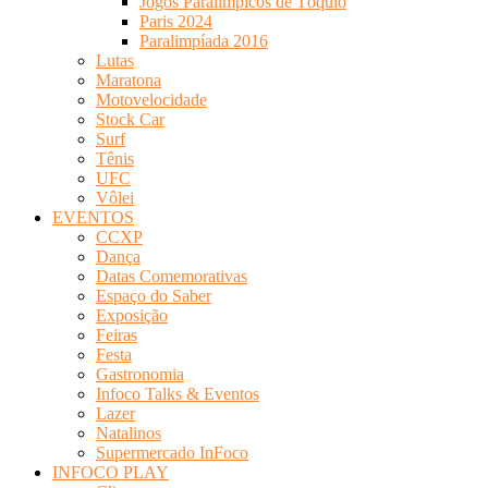
Jogos Paralímpicos de Tóquio
Paris 2024
Paralimpíada 2016
Lutas
Maratona
Motovelocidade
Stock Car
Surf
Tênis
UFC
Vôlei
EVENTOS
CCXP
Dança
Datas Comemorativas
Espaço do Saber
Exposição
Feiras
Festa
Gastronomia
Infoco Talks & Eventos
Lazer
Natalinos
Supermercado InFoco
INFOCO PLAY