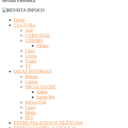
Revista Eletrônica
Home
CULTURA
Arte
CARNAVAL
CINEMA
Filmes
Circo
Livros
Teatro
TV
DICAS DIVERSAS
Beleza
Cursos
DICAS SAÚDE
Saúde
Saúde Pet
InFoco Útil
Lazer
Moda
PET
ENTRE PALAVRAS E SILÊNCIOS
ESPAÇO GOSPEL/ CATÓLICO