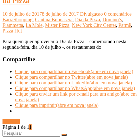
da Pizza
10 de julho de 2017
8 de julho de 2017
Divulgacao
0 comentários
BarraShopping
,
Cantina Buonasera
,
Dia da Pizza
,
Domino’s
,
Fiammetta
,
La Mole
,
Mister Pizza
,
New York City Center
,
Parmê
,
Pizza Hut
Para quem quer aproveitar o Dia da Pizza – comemorado nesta
segunda-feira, dia 10 de julho -, os restaurantes do
Compartilhe
Clique para compartilhar no Facebook(abre em nova janela)
Clique para compartilhar no Twitter(abre em nova janela)
Clique para compartilhar no LinkedIn(abre em nova janela)
Clique para compartilhar no WhatsApp(abre em nova janela)
Clique para enviar um link por e-mail para um amigo(abre em
nova janela)
Clique para imprimir(abre em nova janela)
Ler mais
Página 1 de 1
1