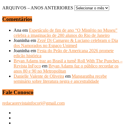
ARQUIVOS – ANOS ANTERIORES
Comentários
Ana
em
Espetáculo de fim de ano “O Mistério no Museu”
celebra a imaginação de 280 alunos do Rio de Janeiro
Joaninha
em
Zezé Di Camargo & Luciano celebram o Dia
dos Namorados no Espaço Unimed
Joaninha
em
Festa do Peão de Americana 2026 promete
edição histórica
Bryan Adams traz ao Brasil a turnê Roll With The Punches –
Revista InFoco
em
Bryan Adams faz o público recordar os
anos 80 e 90 no Metropolitan
Danielle Valente de Oliveira
em
Mangaratiba recebe
seminário sobre literatura negra e ancestralidade
Fale Conosco
redacaorevistainfocorj@gmail.com