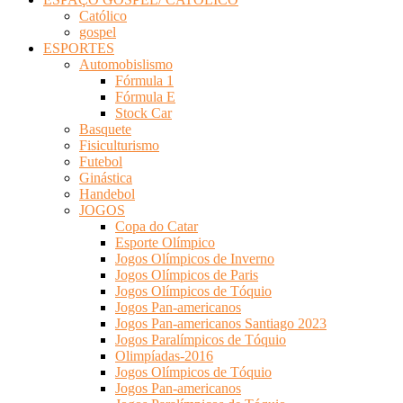
Católico
gospel
ESPORTES
Automobislismo
Fórmula 1
Fórmula E
Stock Car
Basquete
Fisiculturismo
Futebol
Ginástica
Handebol
JOGOS
Copa do Catar
Esporte Olímpico
Jogos Olímpicos de Inverno
Jogos Olímpicos de Paris
Jogos Olímpicos de Tóquio
Jogos Pan-americanos
Jogos Pan-americanos Santiago 2023
Jogos Paralímpicos de Tóquio
Olimpíadas-2016
Jogos Olímpicos de Tóquio
Jogos Pan-americanos