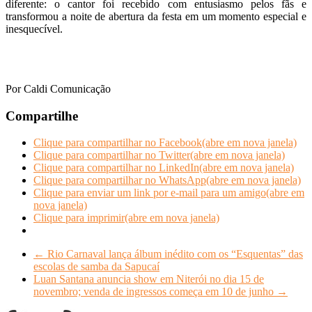
diferente: o cantor foi recebido com entusiasmo pelos fãs e
transformou a noite de abertura da festa em um momento especial e
inesquecível.
Por Caldi Comunicação
Compartilhe
Clique para compartilhar no Facebook(abre em nova janela)
Clique para compartilhar no Twitter(abre em nova janela)
Clique para compartilhar no LinkedIn(abre em nova janela)
Clique para compartilhar no WhatsApp(abre em nova janela)
Clique para enviar um link por e-mail para um amigo(abre em
nova janela)
Clique para imprimir(abre em nova janela)
←
Rio Carnaval lança álbum inédito com os “Esquentas” das
escolas de samba da Sapucaí
Luan Santana anuncia show em Niterói no dia 15 de
novembro; venda de ingressos começa em 10 de junho
→