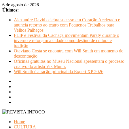
Pular
6 de agosto de 2026
para
Últimos:
o
Alexandre David celebra sucesso em Coração Acelerado e
conteúdo
anuncia retorno ao teatro com Pequenos Trabalhos para
Velhos Palhaços
FLIP e Festival da Cachaça movimentam Paraty durante o
inverno e reforçam a cidade como destino de cultura e
tradição
Otaviano Costa se encontra com Will Smith em momento de
descontração
Oficinas gratuitas no Museu Nacional apresentam o processo
criativo do artista Vik Muniz
Will Smith é atração principal da Expert XP 2026
REVISTA
Home
INFOCO
CULTURA