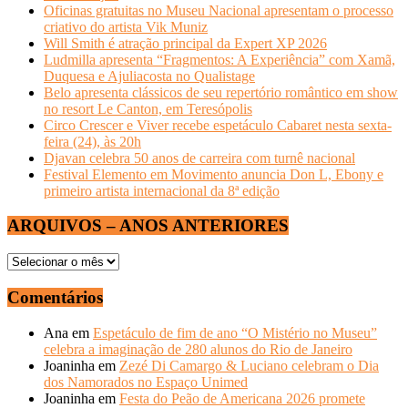
Oficinas gratuitas no Museu Nacional apresentam o processo
criativo do artista Vik Muniz
Will Smith é atração principal da Expert XP 2026
Ludmilla apresenta “Fragmentos: A Experiência” com Xamã,
Duquesa e Ajuliacosta no Qualistage
Belo apresenta clássicos de seu repertório romântico em show
no resort Le Canton, em Teresópolis
Circo Crescer e Viver recebe espetáculo Cabaret nesta sexta-
feira (24), às 20h
Djavan celebra 50 anos de carreira com turnê nacional
Festival Elemento em Movimento anuncia Don L, Ebony e
primeiro artista internacional da 8ª edição
ARQUIVOS – ANOS ANTERIORES
ARQUIVOS
–
ANOS
Comentários
ANTERIORES
Ana
em
Espetáculo de fim de ano “O Mistério no Museu”
celebra a imaginação de 280 alunos do Rio de Janeiro
Joaninha
em
Zezé Di Camargo & Luciano celebram o Dia
dos Namorados no Espaço Unimed
Joaninha
em
Festa do Peão de Americana 2026 promete