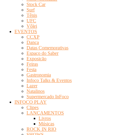
Stock Car
Surf
Tênis
UFC
Vôlei
EVENTOS
CCXP
Dança
Datas Comemorativas
Espaço do Saber
Exposição
Feiras
Festa
Gastronomia
Infoco Talks & Eventos
Lazer
Natalinos
Supermercado InFoco
INFOCO PLAY
Clipes
LANÇAMENTOS
Livros
Músicas
ROCK IN RIO
SHOWS