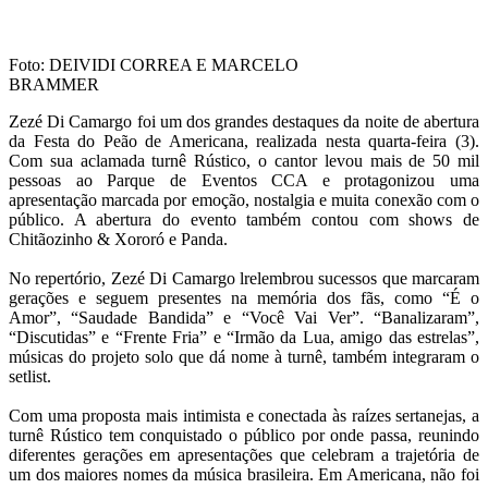
Foto: DEIVIDI CORREA E MARCELO
BRAMMER
Zezé Di Camargo foi um dos grandes destaques da noite de abertura
da Festa do Peão de Americana, realizada nesta quarta-feira (3).
Com sua aclamada turnê Rústico, o cantor levou mais de 50 mil
pessoas ao Parque de Eventos CCA e protagonizou uma
apresentação marcada por emoção, nostalgia e muita conexão com o
público. A abertura do evento também contou com shows de
Chitãozinho & Xororó e Panda.
No repertório, Zezé Di Camargo lrelembrou sucessos que marcaram
gerações e seguem presentes na memória dos fãs, como “É o
Amor”, “Saudade Bandida” e “Você Vai Ver”. “Banalizaram”,
“Discutidas” e “Frente Fria” e “Irmão da Lua, amigo das estrelas”,
músicas do projeto solo que dá nome à turnê, também integraram o
setlist.
Com uma proposta mais intimista e conectada às raízes sertanejas, a
turnê Rústico tem conquistado o público por onde passa, reunindo
diferentes gerações em apresentações que celebram a trajetória de
um dos maiores nomes da música brasileira. Em Americana, não foi