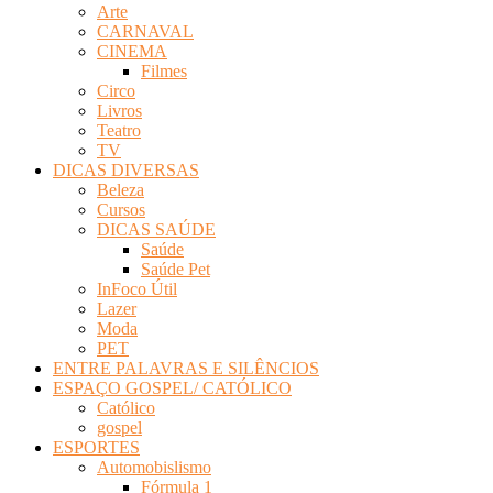
Arte
Revista
CARNAVAL
Eletrônica
CINEMA
Filmes
Circo
Livros
Teatro
TV
DICAS DIVERSAS
Beleza
Cursos
DICAS SAÚDE
Saúde
Saúde Pet
InFoco Útil
Lazer
Moda
PET
ENTRE PALAVRAS E SILÊNCIOS
ESPAÇO GOSPEL/ CATÓLICO
Católico
gospel
ESPORTES
Automobislismo
Fórmula 1