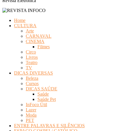
Revista Eletrônica
Home
CULTURA
Arte
CARNAVAL
CINEMA
Filmes
Circo
Livros
Teatro
TV
DICAS DIVERSAS
Beleza
Cursos
DICAS SAÚDE
Saúde
Saúde Pet
InFoco Útil
Lazer
Moda
PET
ENTRE PALAVRAS E SILÊNCIOS
ESPAÇO GOSPEL/ CATÓLICO