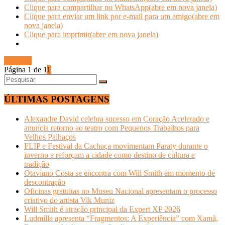
Clique para compartilhar no WhatsApp(abre em nova janela)
Clique para enviar um link por e-mail para um amigo(abre em
nova janela)
Clique para imprimir(abre em nova janela)
Ler mais
Página 1 de 1
1
ÚLTIMAS POSTAGENS
Alexandre David celebra sucesso em Coração Acelerado e
anuncia retorno ao teatro com Pequenos Trabalhos para
Velhos Palhaços
FLIP e Festival da Cachaça movimentam Paraty durante o
inverno e reforçam a cidade como destino de cultura e
tradição
Otaviano Costa se encontra com Will Smith em momento de
descontração
Oficinas gratuitas no Museu Nacional apresentam o processo
criativo do artista Vik Muniz
Will Smith é atração principal da Expert XP 2026
Ludmilla apresenta “Fragmentos: A Experiência” com Xamã,