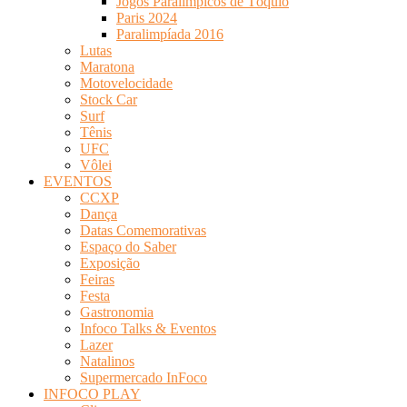
Jogos Paralímpicos de Tóquio
Paris 2024
Paralimpíada 2016
Lutas
Maratona
Motovelocidade
Stock Car
Surf
Tênis
UFC
Vôlei
EVENTOS
CCXP
Dança
Datas Comemorativas
Espaço do Saber
Exposição
Feiras
Festa
Gastronomia
Infoco Talks & Eventos
Lazer
Natalinos
Supermercado InFoco
INFOCO PLAY