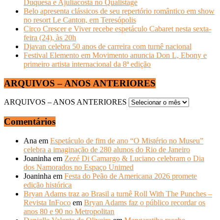
Duquesa e Ajuliacosta no Qualistage
Belo apresenta clássicos de seu repertório romântico em show
no resort Le Canton, em Teresópolis
Circo Crescer e Viver recebe espetáculo Cabaret nesta sexta-
feira (24), às 20h
Djavan celebra 50 anos de carreira com turnê nacional
Festival Elemento em Movimento anuncia Don L, Ebony e
primeiro artista internacional da 8ª edição
ARQUIVOS – ANOS ANTERIORES
ARQUIVOS – ANOS ANTERIORES
Comentários
Ana
em
Espetáculo de fim de ano “O Mistério no Museu”
celebra a imaginação de 280 alunos do Rio de Janeiro
Joaninha
em
Zezé Di Camargo & Luciano celebram o Dia
dos Namorados no Espaço Unimed
Joaninha
em
Festa do Peão de Americana 2026 promete
edição histórica
Bryan Adams traz ao Brasil a turnê Roll With The Punches –
Revista InFoco
em
Bryan Adams faz o público recordar os
anos 80 e 90 no Metropolitan