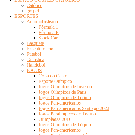
Católico
gospel
ESPORTES
Automobislismo
Fórmula 1
Fórmula E
Stock Car
Basquete
Fisiculturismo
Futebol
Ginástica
Handebol
JOGOS
Copa do Catar
Esporte Olímpico
Jogos Olímpicos de Inverno
Jogos Olímpicos de Paris
Jogos Olímpicos de Tóquio
Jogos Pan-americanos
Jogos Pan-americanos Santiago 2023
Jogos Paralímpicos de Tóquio
Olimpíadas-2016
Jogos Olímpicos de Tóquio
Jogos Pan-americanos