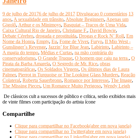
Janeiro
9 de julho de 2017
6 de julho de 2017
Divulgacao
0 comentários
13
anos
,
A sexualidade em trânsito
,
Absolute Beginners
,
Apenas um
Gigolô
,
Arthur e os Minimoys
,
Basquiat – Traços de Uma Vida
,
Caixa Cultural Rio de Janeiro
,
Christiane F.
,
David Bowie
,
Debate Cérebro
,
drogada e prostituída
,
Drogas e Rock N’ Roll
,
Em
Nome da Honra
,
Empty
,
Eu
,
Fome de Viver
,
Furyo
,
II Mio West -
Gunslinger´s Revenge
,
Jazzin’ for Blue Jean
,
Labirinto
,
Labirinto –
A magia do tempo
,
Médias e Curtas
,
na mão contrária do
conservadorismo
,
O Grande Truque
,
O homem que caiu na terra.
,
O
Pirata da Barba Amarela
,
O Segredo de Mr. Rice
,
obras
cinematográficas
,
Os Soldados Virgens
,
Os últimos dias de Laura
Palmer
,
Pierrot in Turquoise or The Looking Glass Murders
,
Reação
Colateral
,
Roberta Sauerbronn
,
Romance por Interesse
,
The Image
,
The Missing Pieces
,
Um Romance Muito Perigoso
,
Wendy Leigh
De clássicos cult a sucessos de público e crítica, serão exibidos mais
de vinte filmes com participação do artista ícone
Compartilhe
Clique para compartilhar no Facebook(abre em nova janela)
Clique para compartilhar no Twitter(abre em nova janela)
Clique para compartilhar no LinkedIn(abre em nova janela)