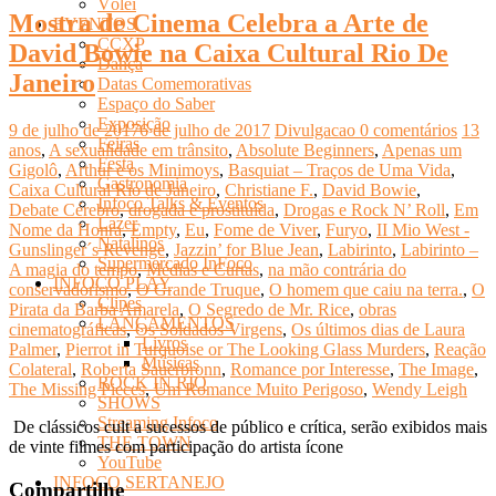
Vôlei
Mostra de Cinema Celebra a Arte de
EVENTOS
CCXP
David Bowie na Caixa Cultural Rio De
Dança
Janeiro
Datas Comemorativas
Espaço do Saber
Exposição
9 de julho de 2017
6 de julho de 2017
Divulgacao
0 comentários
13
Feiras
anos
,
A sexualidade em trânsito
,
Absolute Beginners
,
Apenas um
Festa
Gigolô
,
Arthur e os Minimoys
,
Basquiat – Traços de Uma Vida
,
Gastronomia
Caixa Cultural Rio de Janeiro
,
Christiane F.
,
David Bowie
,
Infoco Talks & Eventos
Debate Cérebro
,
drogada e prostituída
,
Drogas e Rock N’ Roll
,
Em
Lazer
Nome da Honra
,
Empty
,
Eu
,
Fome de Viver
,
Furyo
,
II Mio West -
Natalinos
Gunslinger´s Revenge
,
Jazzin’ for Blue Jean
,
Labirinto
,
Labirinto –
Supermercado InFoco
A magia do tempo
,
Médias e Curtas
,
na mão contrária do
INFOCO PLAY
conservadorismo
,
O Grande Truque
,
O homem que caiu na terra.
,
O
Clipes
Pirata da Barba Amarela
,
O Segredo de Mr. Rice
,
obras
LANÇAMENTOS
cinematográficas
,
Os Soldados Virgens
,
Os últimos dias de Laura
Livros
Palmer
,
Pierrot in Turquoise or The Looking Glass Murders
,
Reação
Músicas
Colateral
,
Roberta Sauerbronn
,
Romance por Interesse
,
The Image
,
ROCK IN RIO
The Missing Pieces
,
Um Romance Muito Perigoso
,
Wendy Leigh
SHOWS
Streaming Infoco
De clássicos cult a sucessos de público e crítica, serão exibidos mais
THE TOWN
de vinte filmes com participação do artista ícone
YouTube
INFOCO SERTANEJO
Compartilhe