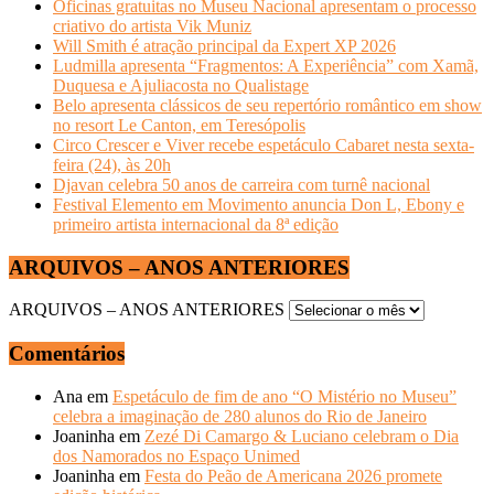
Oficinas gratuitas no Museu Nacional apresentam o processo
criativo do artista Vik Muniz
Will Smith é atração principal da Expert XP 2026
Ludmilla apresenta “Fragmentos: A Experiência” com Xamã,
Duquesa e Ajuliacosta no Qualistage
Belo apresenta clássicos de seu repertório romântico em show
no resort Le Canton, em Teresópolis
Circo Crescer e Viver recebe espetáculo Cabaret nesta sexta-
feira (24), às 20h
Djavan celebra 50 anos de carreira com turnê nacional
Festival Elemento em Movimento anuncia Don L, Ebony e
primeiro artista internacional da 8ª edição
ARQUIVOS – ANOS ANTERIORES
ARQUIVOS – ANOS ANTERIORES
Comentários
Ana
em
Espetáculo de fim de ano “O Mistério no Museu”
celebra a imaginação de 280 alunos do Rio de Janeiro
Joaninha
em
Zezé Di Camargo & Luciano celebram o Dia
dos Namorados no Espaço Unimed
Joaninha
em
Festa do Peão de Americana 2026 promete