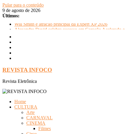
Pular para o conteúdo
9 de agosto de 2026
Últimos:
Will Smith é atração principal da Expert XP 2026
Alexandre David celebra sucesso em Coração Acelerado e
anuncia retorno ao teatro com Pequenos Trabalhos para
Velhos Palhaços
FLIP e Festival da Cachaça movimentam Paraty durante o
inverno e reforçam a cidade como destino de cultura e
tradição
Otaviano Costa se encontra com Will Smith em momento de
descontração
REVISTA INFOCO
Oficinas gratuitas no Museu Nacional apresentam o processo
criativo do artista Vik Muniz
Revista Eletrônica
Home
CULTURA
Arte
CARNAVAL
CINEMA
Filmes
Circo