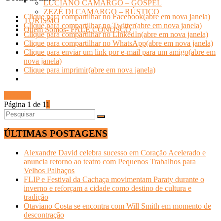
LUCIANO CAMARGO – GOSPEL
ZEZÉ DI CAMARGO – RÚSTICO
Clique para compartilhar no Facebook(abre em nova janela)
TURISMO
Clique para compartilhar no Twitter(abre em nova janela)
Quem Somos- FALE CONOSCO
Clique para compartilhar no LinkedIn(abre em nova janela)
Clique para compartilhar no WhatsApp(abre em nova janela)
Clique para enviar um link por e-mail para um amigo(abre em
nova janela)
Clique para imprimir(abre em nova janela)
Ler mais
Página 1 de 1
1
ÚLTIMAS POSTAGENS
Alexandre David celebra sucesso em Coração Acelerado e
anuncia retorno ao teatro com Pequenos Trabalhos para
Velhos Palhaços
FLIP e Festival da Cachaça movimentam Paraty durante o
inverno e reforçam a cidade como destino de cultura e
tradição
Otaviano Costa se encontra com Will Smith em momento de
descontração