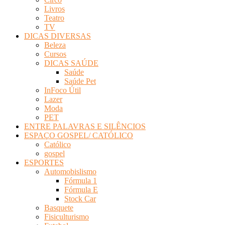
Livros
Teatro
TV
DICAS DIVERSAS
Beleza
Cursos
DICAS SAÚDE
Saúde
Saúde Pet
InFoco Útil
Lazer
Moda
PET
ENTRE PALAVRAS E SILÊNCIOS
ESPAÇO GOSPEL/ CATÓLICO
Católico
gospel
ESPORTES
Automobislismo
Fórmula 1
Fórmula E
Stock Car
Basquete
Fisiculturismo