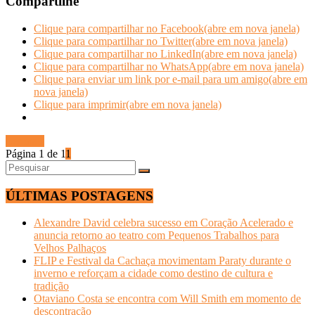
Compartilhe
Clique para compartilhar no Facebook(abre em nova janela)
Clique para compartilhar no Twitter(abre em nova janela)
Clique para compartilhar no LinkedIn(abre em nova janela)
Clique para compartilhar no WhatsApp(abre em nova janela)
Clique para enviar um link por e-mail para um amigo(abre em
nova janela)
Clique para imprimir(abre em nova janela)
Ler mais
Página 1 de 1
1
ÚLTIMAS POSTAGENS
Alexandre David celebra sucesso em Coração Acelerado e
anuncia retorno ao teatro com Pequenos Trabalhos para
Velhos Palhaços
FLIP e Festival da Cachaça movimentam Paraty durante o
inverno e reforçam a cidade como destino de cultura e
tradição
Otaviano Costa se encontra com Will Smith em momento de
descontração