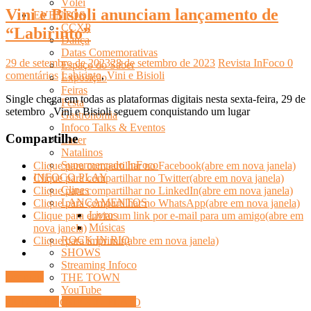
Vôlei
Vini e Bisioli anunciam lançamento de
EVENTOS
CCXP
“Labirinto”
Dança
Datas Comemorativas
29 de setembro de 2023
28 de setembro de 2023
Revista InFoco
0
Espaço do Saber
comentários
Labirinto
,
Vini e Bisioli
Exposição
Feiras
Single chega em todas as plataformas digitais nesta sexta-feira, 29 de
Festa
setembro Vini e Bisioli seguem conquistando um lugar
Gastronomia
Infoco Talks & Eventos
Compartilhe
Lazer
Natalinos
Supermercado InFoco
Clique para compartilhar no Facebook(abre em nova janela)
INFOCO PLAY
Clique para compartilhar no Twitter(abre em nova janela)
Clipes
Clique para compartilhar no LinkedIn(abre em nova janela)
LANÇAMENTOS
Clique para compartilhar no WhatsApp(abre em nova janela)
Livros
Clique para enviar um link por e-mail para um amigo(abre em
Músicas
nova janela)
ROCK IN RIO
Clique para imprimir(abre em nova janela)
SHOWS
Streaming Infoco
Ler mais
THE TOWN
YouTube
CULTURA
INFOCO PLAY
INFOCO SERTANEJO