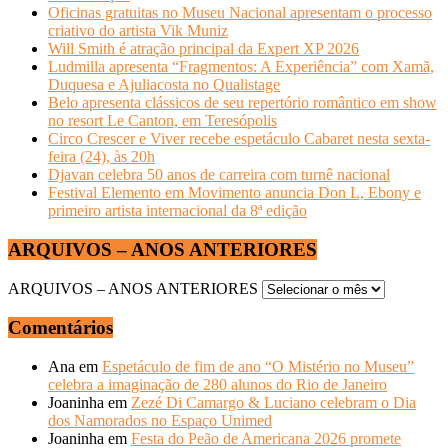
Oficinas gratuitas no Museu Nacional apresentam o processo
criativo do artista Vik Muniz
Will Smith é atração principal da Expert XP 2026
Ludmilla apresenta “Fragmentos: A Experiência” com Xamã,
Duquesa e Ajuliacosta no Qualistage
Belo apresenta clássicos de seu repertório romântico em show
no resort Le Canton, em Teresópolis
Circo Crescer e Viver recebe espetáculo Cabaret nesta sexta-
feira (24), às 20h
Djavan celebra 50 anos de carreira com turnê nacional
Festival Elemento em Movimento anuncia Don L, Ebony e
primeiro artista internacional da 8ª edição
ARQUIVOS – ANOS ANTERIORES
ARQUIVOS – ANOS ANTERIORES
Comentários
Ana
em
Espetáculo de fim de ano “O Mistério no Museu”
celebra a imaginação de 280 alunos do Rio de Janeiro
Joaninha
em
Zezé Di Camargo & Luciano celebram o Dia
dos Namorados no Espaço Unimed
Joaninha
em
Festa do Peão de Americana 2026 promete