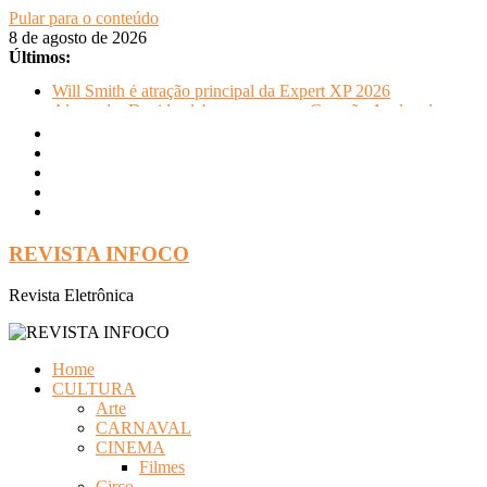
Pular para o conteúdo
8 de agosto de 2026
Últimos:
Will Smith é atração principal da Expert XP 2026
Alexandre David celebra sucesso em Coração Acelerado e
anuncia retorno ao teatro com Pequenos Trabalhos para
Velhos Palhaços
FLIP e Festival da Cachaça movimentam Paraty durante o
inverno e reforçam a cidade como destino de cultura e
tradição
Otaviano Costa se encontra com Will Smith em momento de
descontração
REVISTA INFOCO
Oficinas gratuitas no Museu Nacional apresentam o processo
criativo do artista Vik Muniz
Revista Eletrônica
Home
CULTURA
Arte
CARNAVAL
CINEMA
Filmes
Circo