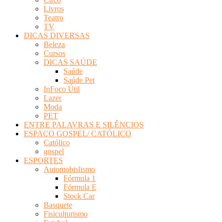
Livros
Teatro
TV
DICAS DIVERSAS
Beleza
Cursos
DICAS SAÚDE
Saúde
Saúde Pet
InFoco Útil
Lazer
Moda
PET
ENTRE PALAVRAS E SILÊNCIOS
ESPAÇO GOSPEL/ CATÓLICO
Católico
gospel
ESPORTES
Automobislismo
Fórmula 1
Fórmula E
Stock Car
Basquete
Fisiculturismo