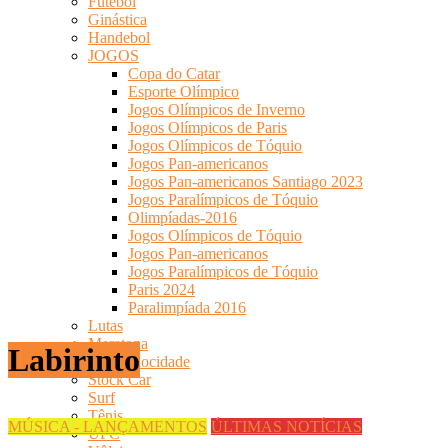
Futebol
Ginástica
Handebol
JOGOS
Copa do Catar
Esporte Olímpico
Jogos Olímpicos de Inverno
Jogos Olímpicos de Paris
Jogos Olímpicos de Tóquio
Jogos Pan-americanos
Jogos Pan-americanos Santiago 2023
Jogos Paralímpicos de Tóquio
Olimpíadas-2016
Jogos Olímpicos de Tóquio
Jogos Pan-americanos
Jogos Paralímpicos de Tóquio
Paris 2024
Paralimpíada 2016
Lutas
Maratona
Labirinto
Motovelocidade
Stock Car
Surf
Tênis
MÚSICA - LANÇAMENTOS
ÚLTIMAS NOTÍCIAS
UFC