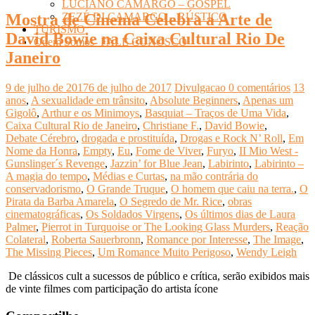
LUCIANO CAMARGO – GOSPEL
ZEZÉ DI CAMARGO – RÚSTICO
Mostra de Cinema Celebra a Arte de
TURISMO
David Bowie na Caixa Cultural Rio De
Quem Somos- FALE CONOSCO
Janeiro
9 de julho de 2017
6 de julho de 2017
Divulgacao
0 comentários
13
anos
,
A sexualidade em trânsito
,
Absolute Beginners
,
Apenas um
Gigolô
,
Arthur e os Minimoys
,
Basquiat – Traços de Uma Vida
,
Caixa Cultural Rio de Janeiro
,
Christiane F.
,
David Bowie
,
Debate Cérebro
,
drogada e prostituída
,
Drogas e Rock N’ Roll
,
Em
Nome da Honra
,
Empty
,
Eu
,
Fome de Viver
,
Furyo
,
II Mio West -
Gunslinger´s Revenge
,
Jazzin’ for Blue Jean
,
Labirinto
,
Labirinto –
A magia do tempo
,
Médias e Curtas
,
na mão contrária do
conservadorismo
,
O Grande Truque
,
O homem que caiu na terra.
,
O
Pirata da Barba Amarela
,
O Segredo de Mr. Rice
,
obras
cinematográficas
,
Os Soldados Virgens
,
Os últimos dias de Laura
Palmer
,
Pierrot in Turquoise or The Looking Glass Murders
,
Reação
Colateral
,
Roberta Sauerbronn
,
Romance por Interesse
,
The Image
,
The Missing Pieces
,
Um Romance Muito Perigoso
,
Wendy Leigh
De clássicos cult a sucessos de público e crítica, serão exibidos mais
de vinte filmes com participação do artista ícone