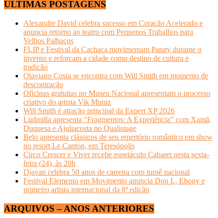
ÚLTIMAS POSTAGENS
Alexandre David celebra sucesso em Coração Acelerado e
anuncia retorno ao teatro com Pequenos Trabalhos para
Velhos Palhaços
FLIP e Festival da Cachaça movimentam Paraty durante o
inverno e reforçam a cidade como destino de cultura e
tradição
Otaviano Costa se encontra com Will Smith em momento de
descontração
Oficinas gratuitas no Museu Nacional apresentam o processo
criativo do artista Vik Muniz
Will Smith é atração principal da Expert XP 2026
Ludmilla apresenta “Fragmentos: A Experiência” com Xamã,
Duquesa e Ajuliacosta no Qualistage
Belo apresenta clássicos de seu repertório romântico em show
no resort Le Canton, em Teresópolis
Circo Crescer e Viver recebe espetáculo Cabaret nesta sexta-
feira (24), às 20h
Djavan celebra 50 anos de carreira com turnê nacional
Festival Elemento em Movimento anuncia Don L, Ebony e
primeiro artista internacional da 8ª edição
ARQUIVOS – ANOS ANTERIORES