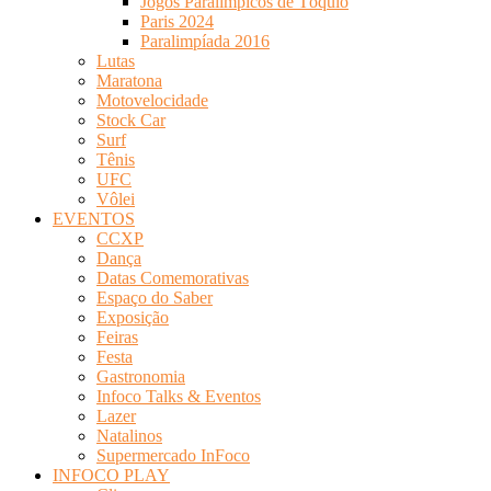
Jogos Paralímpicos de Tóquio
Paris 2024
Paralimpíada 2016
Lutas
Maratona
Motovelocidade
Stock Car
Surf
Tênis
UFC
Vôlei
EVENTOS
CCXP
Dança
Datas Comemorativas
Espaço do Saber
Exposição
Feiras
Festa
Gastronomia
Infoco Talks & Eventos
Lazer
Natalinos
Supermercado InFoco
INFOCO PLAY