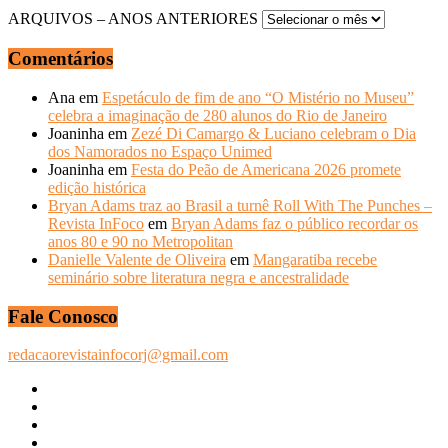
ARQUIVOS – ANOS ANTERIORES
Comentários
Ana
em
Espetáculo de fim de ano “O Mistério no Museu”
celebra a imaginação de 280 alunos do Rio de Janeiro
Joaninha
em
Zezé Di Camargo & Luciano celebram o Dia
dos Namorados no Espaço Unimed
Joaninha
em
Festa do Peão de Americana 2026 promete
edição histórica
Bryan Adams traz ao Brasil a turnê Roll With The Punches –
Revista InFoco
em
Bryan Adams faz o público recordar os
anos 80 e 90 no Metropolitan
Danielle Valente de Oliveira
em
Mangaratiba recebe
seminário sobre literatura negra e ancestralidade
Fale Conosco
redacaorevistainfocorj@gmail.com