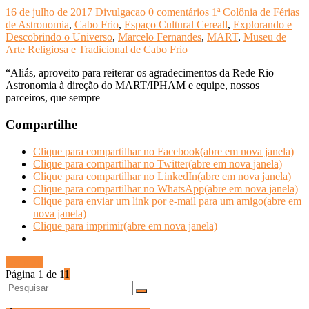
16 de julho de 2017
Divulgacao
0 comentários
1ª Colônia de Férias
de Astronomia
,
Cabo Frio
,
Espaço Cultural Cereall
,
Explorando e
Descobrindo o Universo
,
Marcelo Fernandes
,
MART
,
Museu de
Arte Religiosa e Tradicional de Cabo Frio
“Aliás, aproveito para reiterar os agradecimentos da Rede Rio
Astronomia à direção do MART/IPHAM e equipe, nossos
parceiros, que sempre
Compartilhe
Clique para compartilhar no Facebook(abre em nova janela)
Clique para compartilhar no Twitter(abre em nova janela)
Clique para compartilhar no LinkedIn(abre em nova janela)
Clique para compartilhar no WhatsApp(abre em nova janela)
Clique para enviar um link por e-mail para um amigo(abre em
nova janela)
Clique para imprimir(abre em nova janela)
Ler mais
Página 1 de 1
1