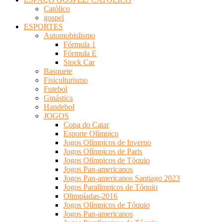
Católico
gospel
ESPORTES
Automobislismo
Fórmula 1
Fórmula E
Stock Car
Basquete
Fisiculturismo
Futebol
Ginástica
Handebol
JOGOS
Copa do Catar
Esporte Olímpico
Jogos Olímpicos de Inverno
Jogos Olímpicos de Paris
Jogos Olímpicos de Tóquio
Jogos Pan-americanos
Jogos Pan-americanos Santiago 2023
Jogos Paralímpicos de Tóquio
Olimpíadas-2016
Jogos Olímpicos de Tóquio
Jogos Pan-americanos