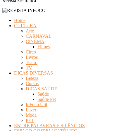
Revista Eletrônica
Home
CULTURA
Arte
CARNAVAL
CINEMA
Filmes
Circo
Livros
Teatro
TV
DICAS DIVERSAS
Beleza
Cursos
DICAS SAÚDE
Saúde
Saúde Pet
InFoco Útil
Lazer
Moda
PET
ENTRE PALAVRAS E SILÊNCIOS
ESPAÇO GOSPEL/ CATÓLICO