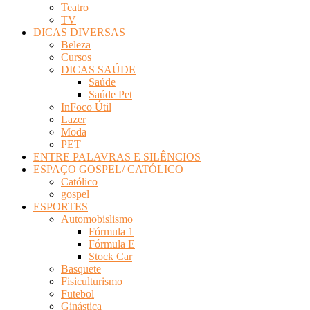
Teatro
TV
DICAS DIVERSAS
Beleza
Cursos
DICAS SAÚDE
Saúde
Saúde Pet
InFoco Útil
Lazer
Moda
PET
ENTRE PALAVRAS E SILÊNCIOS
ESPAÇO GOSPEL/ CATÓLICO
Católico
gospel
ESPORTES
Automobislismo
Fórmula 1
Fórmula E
Stock Car
Basquete
Fisiculturismo
Futebol
Ginástica