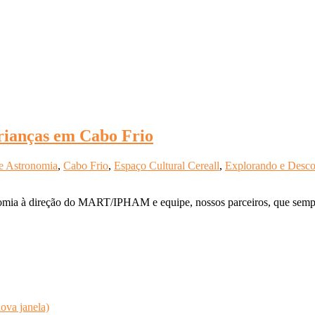
crianças em Cabo Frio
de Astronomia
,
Cabo Frio
,
Espaço Cultural Cereall
,
Explorando e Desco
ronomia à direção do MART/IPHAM e equipe, nossos parceiros, que semp
ova janela)