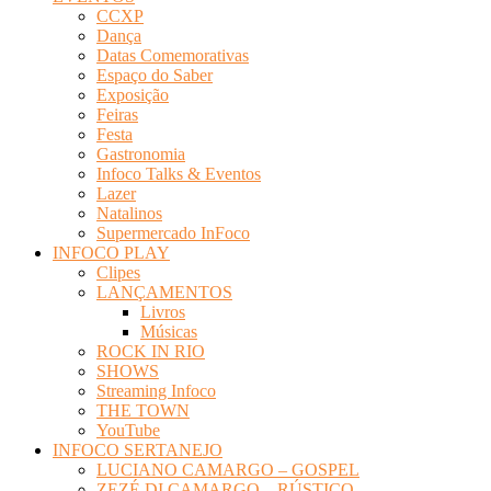
CCXP
Dança
Datas Comemorativas
Espaço do Saber
Exposição
Feiras
Festa
Gastronomia
Infoco Talks & Eventos
Lazer
Natalinos
Supermercado InFoco
INFOCO PLAY
Clipes
LANÇAMENTOS
Livros
Músicas
ROCK IN RIO
SHOWS
Streaming Infoco
THE TOWN
YouTube
INFOCO SERTANEJO
LUCIANO CAMARGO – GOSPEL
ZEZÉ DI CAMARGO – RÚSTICO