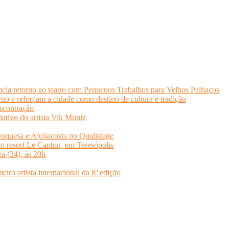
cia retorno ao teatro com Pequenos Trabalhos para Velhos Palhaços
o e reforçam a cidade como destino de cultura e tradição
scontração
iativo do artista Vik Muniz
quesa e Ajuliacosta no Qualistage
no resort Le Canton, em Teresópolis
ra (24), às 20h
o artista internacional da 8ª edição