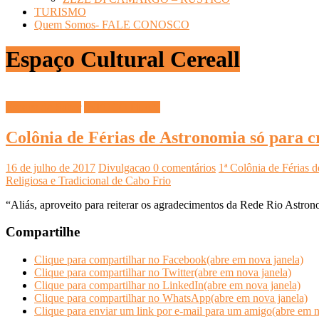
TURISMO
Quem Somos- FALE CONOSCO
Espaço Cultural Cereall
Espaço do Saber
INFOCO PLAY
Colônia de Férias de Astronomia só para 
16 de julho de 2017
Divulgacao
0 comentários
1ª Colônia de Férias 
Religiosa e Tradicional de Cabo Frio
“Aliás, aproveito para reiterar os agradecimentos da Rede Rio Ast
Compartilhe
Clique para compartilhar no Facebook(abre em nova janela)
Clique para compartilhar no Twitter(abre em nova janela)
Clique para compartilhar no LinkedIn(abre em nova janela)
Clique para compartilhar no WhatsApp(abre em nova janela)
Clique para enviar um link por e-mail para um amigo(abre em n