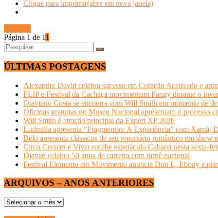
Clique para imprimir(abre em nova janela)
Ler mais
Página 1 de 1
1
ÚLTIMAS POSTAGENS
Alexandre David celebra sucesso em Coração Acelerado e anun
FLIP e Festival da Cachaça movimentam Paraty durante o invern
Otaviano Costa se encontra com Will Smith em momento de de
Oficinas gratuitas no Museu Nacional apresentam o processo cr
Will Smith é atração principal da Expert XP 2026
Ludmilla apresenta “Fragmentos: A Experiência” com Xamã, Du
Belo apresenta clássicos de seu repertório romântico em show 
Circo Crescer e Viver recebe espetáculo Cabaret nesta sexta-fei
Djavan celebra 50 anos de carreira com turnê nacional
Festival Elemento em Movimento anuncia Don L, Ebony e primeir
ARQUIVOS – ANOS ANTERIORES
ARQUIVOS
–