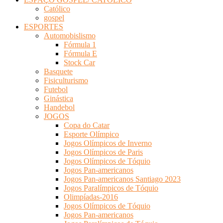
Católico
gospel
ESPORTES
Automobislismo
Fórmula 1
Fórmula E
Stock Car
Basquete
Fisiculturismo
Futebol
Ginástica
Handebol
JOGOS
Copa do Catar
Esporte Olímpico
Jogos Olímpicos de Inverno
Jogos Olímpicos de Paris
Jogos Olímpicos de Tóquio
Jogos Pan-americanos
Jogos Pan-americanos Santiago 2023
Jogos Paralímpicos de Tóquio
Olimpíadas-2016
Jogos Olímpicos de Tóquio
Jogos Pan-americanos