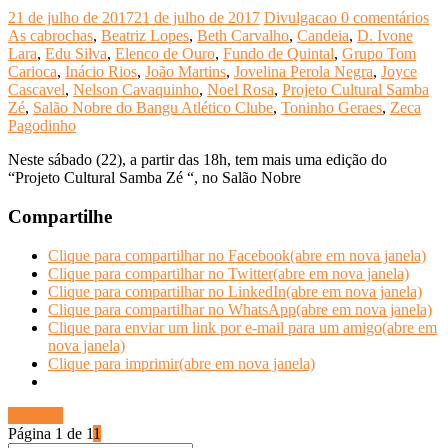
21 de julho de 2017
21 de julho de 2017
Divulgacao
0 comentários
As cabrochas
,
Beatriz Lopes
,
Beth Carvalho
,
Candeia
,
D. Ivone
Lara
,
Edu Silva
,
Elenco de Ouro
,
Fundo de Quintal
,
Grupo Tom
Carioca
,
Inácio Rios
,
João Martins
,
Jovelina Perola Negra
,
Joyce
Cascavel
,
Nelson Cavaquinho
,
Noel Rosa
,
Projeto Cultural Samba
Zé
,
Salão Nobre do Bangu Atlético Clube
,
Toninho Geraes
,
Zeca
Pagodinho
Neste sábado (22), a partir das 18h, tem mais uma edição do
“Projeto Cultural Samba Zé “, no Salão Nobre
Compartilhe
Clique para compartilhar no Facebook(abre em nova janela)
Clique para compartilhar no Twitter(abre em nova janela)
Clique para compartilhar no LinkedIn(abre em nova janela)
Clique para compartilhar no WhatsApp(abre em nova janela)
Clique para enviar um link por e-mail para um amigo(abre em
nova janela)
Clique para imprimir(abre em nova janela)
Ler mais
Página 1 de 1
1