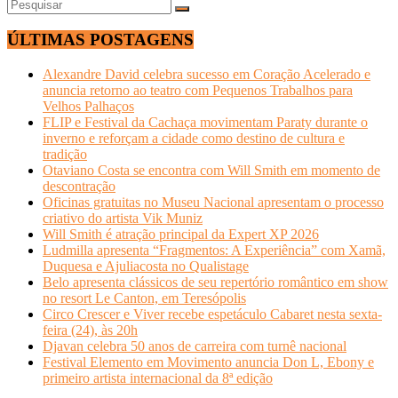
ÚLTIMAS POSTAGENS
Alexandre David celebra sucesso em Coração Acelerado e
anuncia retorno ao teatro com Pequenos Trabalhos para
Velhos Palhaços
FLIP e Festival da Cachaça movimentam Paraty durante o
inverno e reforçam a cidade como destino de cultura e
tradição
Otaviano Costa se encontra com Will Smith em momento de
descontração
Oficinas gratuitas no Museu Nacional apresentam o processo
criativo do artista Vik Muniz
Will Smith é atração principal da Expert XP 2026
Ludmilla apresenta “Fragmentos: A Experiência” com Xamã,
Duquesa e Ajuliacosta no Qualistage
Belo apresenta clássicos de seu repertório romântico em show
no resort Le Canton, em Teresópolis
Circo Crescer e Viver recebe espetáculo Cabaret nesta sexta-
feira (24), às 20h
Djavan celebra 50 anos de carreira com turnê nacional
Festival Elemento em Movimento anuncia Don L, Ebony e
primeiro artista internacional da 8ª edição