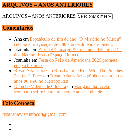
ARQUIVOS – ANOS ANTERIORES
ARQUIVOS – ANOS ANTERIORES
Comentários
Ana
em
Espetáculo de fim de ano “O Mistério no Museu”
celebra a imaginação de 280 alunos do Rio de Janeiro
Joaninha
em
Zezé Di Camargo & Luciano celebram o Dia
dos Namorados no Espaço Unimed
Joaninha
em
Festa do Peão de Americana 2026 promete
edição histórica
Bryan Adams traz ao Brasil a turnê Roll With The Punches –
Revista InFoco
em
Bryan Adams faz o público recordar os
anos 80 e 90 no Metropolitan
Danielle Valente de Oliveira
em
Mangaratiba recebe
seminário sobre literatura negra e ancestralidade
Fale Conosco
redacaorevistainfocorj@gmail.com