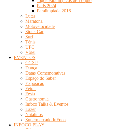
Jogos Paralímpicos de Tóquio
Paris 2024
Paralimpíada 2016
Lutas
Maratona
Motovelocidade
Stock Car
Surf
Tênis
UFC
Vôlei
EVENTOS
CCXP
Dança
Datas Comemorativas
Espaço do Saber
Exposição
Feiras
Festa
Gastronomia
Infoco Talks & Eventos
Lazer
Natalinos
Supermercado InFoco
INFOCO PLAY