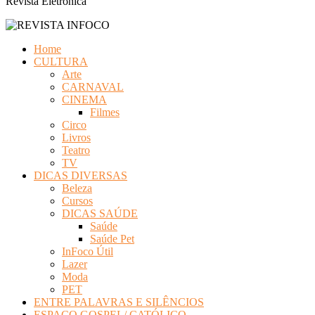
Revista Eletrônica
Home
CULTURA
Arte
CARNAVAL
CINEMA
Filmes
Circo
Livros
Teatro
TV
DICAS DIVERSAS
Beleza
Cursos
DICAS SAÚDE
Saúde
Saúde Pet
InFoco Útil
Lazer
Moda
PET
ENTRE PALAVRAS E SILÊNCIOS
ESPAÇO GOSPEL/ CATÓLICO