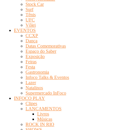
Stock Car
Surf
Tênis
UFC
Vôlei
EVENTOS
CCXP
Dança
Datas Comemorativas
Espaço do Saber
Exposição
Feiras
Festa
Gastronomia
Infoco Talks & Eventos
Lazer
Natalinos
Supermercado InFoco
INFOCO PLAY
Clipes
LANÇAMENTOS
Livros
Músicas
ROCK IN RIO
SHOWS