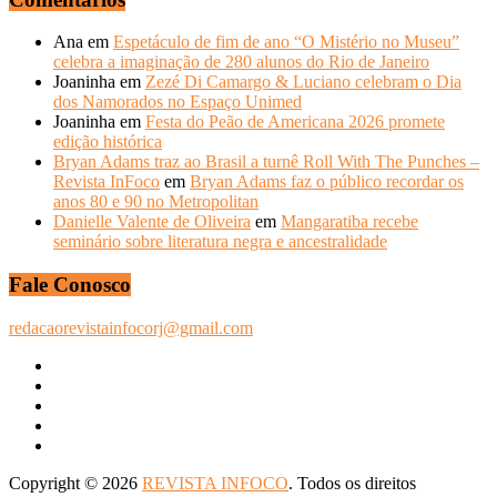
ANTERIORES
Ana
em
Espetáculo de fim de ano “O Mistério no Museu”
celebra a imaginação de 280 alunos do Rio de Janeiro
Joaninha
em
Zezé Di Camargo & Luciano celebram o Dia
dos Namorados no Espaço Unimed
Joaninha
em
Festa do Peão de Americana 2026 promete
edição histórica
Bryan Adams traz ao Brasil a turnê Roll With The Punches –
Revista InFoco
em
Bryan Adams faz o público recordar os
anos 80 e 90 no Metropolitan
Danielle Valente de Oliveira
em
Mangaratiba recebe
seminário sobre literatura negra e ancestralidade
Fale Conosco
redacaorevistainfocorj@gmail.com
Copyright © 2026
REVISTA INFOCO
. Todos os direitos