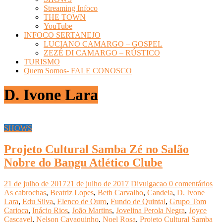
Streaming Infoco
THE TOWN
YouTube
INFOCO SERTANEJO
LUCIANO CAMARGO – GOSPEL
ZEZÉ DI CAMARGO – RÚSTICO
TURISMO
Quem Somos- FALE CONOSCO
D. Ivone Lara
SHOWS
Projeto Cultural Samba Zé no Salão
Nobre do Bangu Atlético Clube
21 de julho de 2017
21 de julho de 2017
Divulgacao
0 comentários
As cabrochas
,
Beatriz Lopes
,
Beth Carvalho
,
Candeia
,
D. Ivone
Lara
,
Edu Silva
,
Elenco de Ouro
,
Fundo de Quintal
,
Grupo Tom
Carioca
,
Inácio Rios
,
João Martins
,
Jovelina Perola Negra
,
Joyce
Cascavel
,
Nelson Cavaquinho
,
Noel Rosa
,
Projeto Cultural Samba