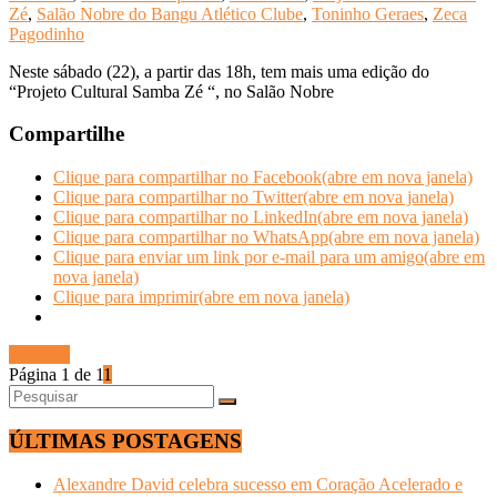
Zé
,
Salão Nobre do Bangu Atlético Clube
,
Toninho Geraes
,
Zeca
Pagodinho
Neste sábado (22), a partir das 18h, tem mais uma edição do
“Projeto Cultural Samba Zé “, no Salão Nobre
Compartilhe
Clique para compartilhar no Facebook(abre em nova janela)
Clique para compartilhar no Twitter(abre em nova janela)
Clique para compartilhar no LinkedIn(abre em nova janela)
Clique para compartilhar no WhatsApp(abre em nova janela)
Clique para enviar um link por e-mail para um amigo(abre em
nova janela)
Clique para imprimir(abre em nova janela)
Ler mais
Página 1 de 1
1
ÚLTIMAS POSTAGENS
Alexandre David celebra sucesso em Coração Acelerado e