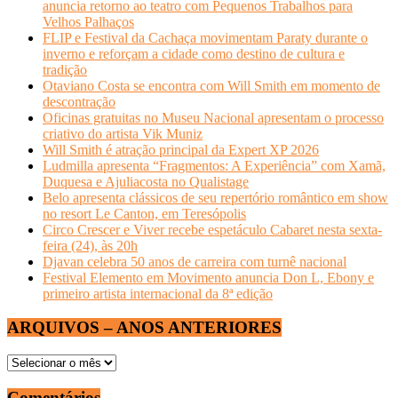
anuncia retorno ao teatro com Pequenos Trabalhos para
Velhos Palhaços
FLIP e Festival da Cachaça movimentam Paraty durante o
inverno e reforçam a cidade como destino de cultura e
tradição
Otaviano Costa se encontra com Will Smith em momento de
descontração
Oficinas gratuitas no Museu Nacional apresentam o processo
criativo do artista Vik Muniz
Will Smith é atração principal da Expert XP 2026
Ludmilla apresenta “Fragmentos: A Experiência” com Xamã,
Duquesa e Ajuliacosta no Qualistage
Belo apresenta clássicos de seu repertório romântico em show
no resort Le Canton, em Teresópolis
Circo Crescer e Viver recebe espetáculo Cabaret nesta sexta-
feira (24), às 20h
Djavan celebra 50 anos de carreira com turnê nacional
Festival Elemento em Movimento anuncia Don L, Ebony e
primeiro artista internacional da 8ª edição
ARQUIVOS – ANOS ANTERIORES
ARQUIVOS
–
ANOS
Comentários