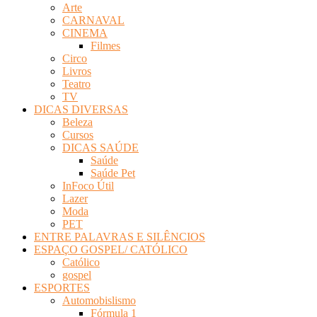
Arte
Revista
CARNAVAL
Eletrônica
CINEMA
Filmes
Circo
Livros
Teatro
TV
DICAS DIVERSAS
Beleza
Cursos
DICAS SAÚDE
Saúde
Saúde Pet
InFoco Útil
Lazer
Moda
PET
ENTRE PALAVRAS E SILÊNCIOS
ESPAÇO GOSPEL/ CATÓLICO
Católico
gospel
ESPORTES
Automobislismo
Fórmula 1