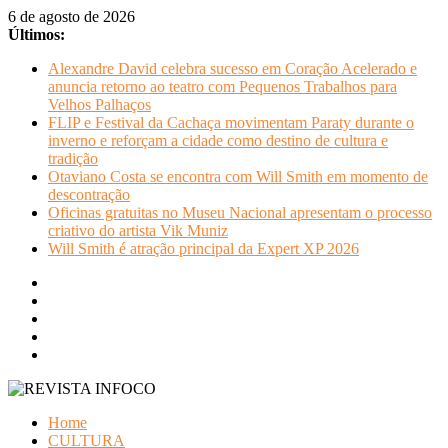
Pular
6 de agosto de 2026
para
Últimos:
o
Alexandre David celebra sucesso em Coração Acelerado e
conteúdo
anuncia retorno ao teatro com Pequenos Trabalhos para
Velhos Palhaços
FLIP e Festival da Cachaça movimentam Paraty durante o
inverno e reforçam a cidade como destino de cultura e
tradição
Otaviano Costa se encontra com Will Smith em momento de
descontração
Oficinas gratuitas no Museu Nacional apresentam o processo
criativo do artista Vik Muniz
Will Smith é atração principal da Expert XP 2026
REVISTA
Home
INFOCO
CULTURA