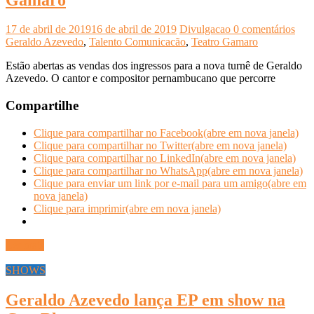
17 de abril de 2019
16 de abril de 2019
Divulgacao
0 comentários
Geraldo Azevedo
,
Talento Comunicacão
,
Teatro Gamaro
Estão abertas as vendas dos ingressos para a nova turnê de Geraldo
Azevedo. O cantor e compositor pernambucano que percorre
Compartilhe
Clique para compartilhar no Facebook(abre em nova janela)
Clique para compartilhar no Twitter(abre em nova janela)
Clique para compartilhar no LinkedIn(abre em nova janela)
Clique para compartilhar no WhatsApp(abre em nova janela)
Clique para enviar um link por e-mail para um amigo(abre em
nova janela)
Clique para imprimir(abre em nova janela)
Ler mais
SHOWS
Geraldo Azevedo lança EP em show na