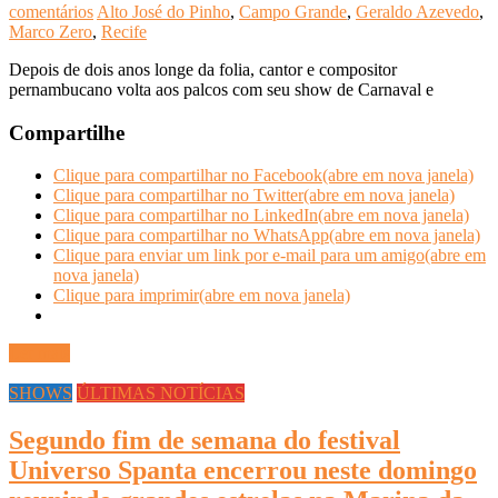
comentários
Alto José do Pinho
,
Campo Grande
,
Geraldo Azevedo
,
Marco Zero
,
Recife
Depois de dois anos longe da folia, cantor e compositor
pernambucano volta aos palcos com seu show de Carnaval e
Compartilhe
Clique para compartilhar no Facebook(abre em nova janela)
Clique para compartilhar no Twitter(abre em nova janela)
Clique para compartilhar no LinkedIn(abre em nova janela)
Clique para compartilhar no WhatsApp(abre em nova janela)
Clique para enviar um link por e-mail para um amigo(abre em
nova janela)
Clique para imprimir(abre em nova janela)
Ler mais
SHOWS
ÚLTIMAS NOTÍCIAS
Segundo fim de semana do festival
Universo Spanta encerrou neste domingo