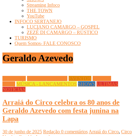
Streaming Infoco
THE TOWN
YouTube
INFOCO SERTANEJO
LUCIANO CAMARGO – GOSPEL
ZEZÉ DI CAMARGO – RÚSTICO
TURISMO
Quem Somos- FALE CONOSCO
Geraldo Azevedo
CULTURA
DICAS DIVERSAS
EVENTOS
INFOCO
PLAY
MÚSICA - LANÇAMENTOS
SHOWS
ÚLTIMAS
NOTÍCIAS
Arraiá do Circo celebra os 80 anos de
Geraldo Azevedo com festa junina na
Lapa
30 de junho de 2025
Redação
0 comentários
Arraiá do Circo
,
Circo