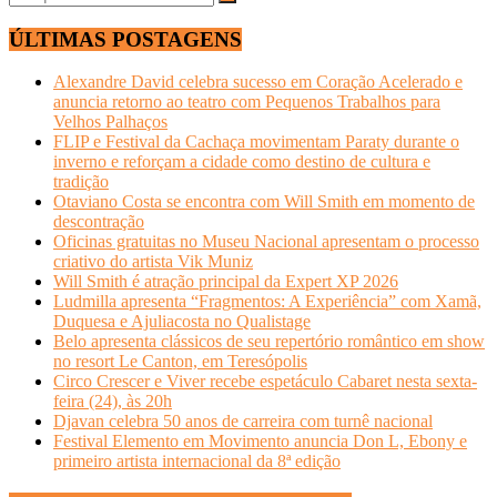
ÚLTIMAS POSTAGENS
Alexandre David celebra sucesso em Coração Acelerado e
anuncia retorno ao teatro com Pequenos Trabalhos para
Velhos Palhaços
FLIP e Festival da Cachaça movimentam Paraty durante o
inverno e reforçam a cidade como destino de cultura e
tradição
Otaviano Costa se encontra com Will Smith em momento de
descontração
Oficinas gratuitas no Museu Nacional apresentam o processo
criativo do artista Vik Muniz
Will Smith é atração principal da Expert XP 2026
Ludmilla apresenta “Fragmentos: A Experiência” com Xamã,
Duquesa e Ajuliacosta no Qualistage
Belo apresenta clássicos de seu repertório romântico em show
no resort Le Canton, em Teresópolis
Circo Crescer e Viver recebe espetáculo Cabaret nesta sexta-
feira (24), às 20h
Djavan celebra 50 anos de carreira com turnê nacional
Festival Elemento em Movimento anuncia Don L, Ebony e
primeiro artista internacional da 8ª edição