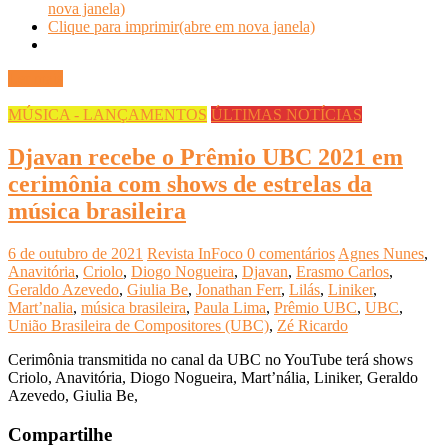
nova janela)
Clique para imprimir(abre em nova janela)
Ler mais
MÚSICA - LANÇAMENTOS
ÚLTIMAS NOTÍCIAS
Djavan recebe o Prêmio UBC 2021 em
cerimônia com shows de estrelas da
música brasileira
6 de outubro de 2021
Revista InFoco
0 comentários
Agnes Nunes
,
Anavitória
,
Criolo
,
Diogo Nogueira
,
Djavan
,
Erasmo Carlos
,
Geraldo Azevedo
,
Giulia Be
,
Jonathan Ferr
,
Lilás
,
Liniker
,
Mart’nalia
,
música brasileira
,
Paula Lima
,
Prêmio UBC
,
UBC
,
União Brasileira de Compositores (UBC)
,
Zé Ricardo
Cerimônia transmitida no canal da UBC no YouTube terá shows
Criolo, Anavitória, Diogo Nogueira, Mart’nália, Liniker, Geraldo
Azevedo, Giulia Be,
Compartilhe