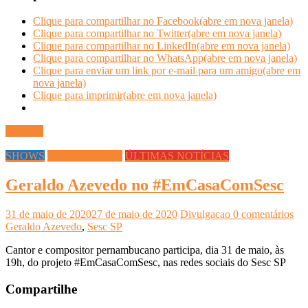
Clique para compartilhar no Facebook(abre em nova janela)
Clique para compartilhar no Twitter(abre em nova janela)
Clique para compartilhar no LinkedIn(abre em nova janela)
Clique para compartilhar no WhatsApp(abre em nova janela)
Clique para enviar um link por e-mail para um amigo(abre em
nova janela)
Clique para imprimir(abre em nova janela)
Ler mais
SHOWS
Streaming Infoco
ÚLTIMAS NOTÍCIAS
Geraldo Azevedo no #EmCasaComSesc
31 de maio de 2020
27 de maio de 2020
Divulgacao
0 comentários
Geraldo Azevedo
,
Sesc SP
Cantor e compositor pernambucano participa, dia 31 de maio, às
19h, do projeto #EmCasaComSesc, nas redes sociais do Sesc SP
Compartilhe