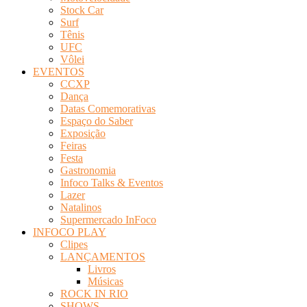
Stock Car
Surf
Tênis
UFC
Vôlei
EVENTOS
CCXP
Dança
Datas Comemorativas
Espaço do Saber
Exposição
Feiras
Festa
Gastronomia
Infoco Talks & Eventos
Lazer
Natalinos
Supermercado InFoco
INFOCO PLAY
Clipes
LANÇAMENTOS
Livros
Músicas
ROCK IN RIO
SHOWS