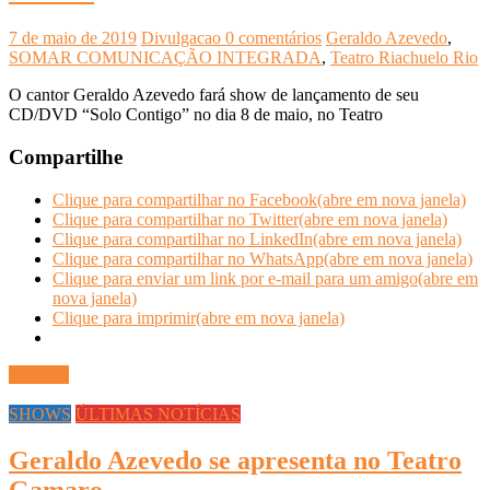
7 de maio de 2019
Divulgacao
0 comentários
Geraldo Azevedo
,
SOMAR COMUNICAÇÃO INTEGRADA
,
Teatro Riachuelo Rio
O cantor Geraldo Azevedo fará show de lançamento de seu
CD/DVD “Solo Contigo” no dia 8 de maio, no Teatro
Compartilhe
Clique para compartilhar no Facebook(abre em nova janela)
Clique para compartilhar no Twitter(abre em nova janela)
Clique para compartilhar no LinkedIn(abre em nova janela)
Clique para compartilhar no WhatsApp(abre em nova janela)
Clique para enviar um link por e-mail para um amigo(abre em
nova janela)
Clique para imprimir(abre em nova janela)
Ler mais
SHOWS
ÚLTIMAS NOTÍCIAS
Geraldo Azevedo se apresenta no Teatro
Gamaro