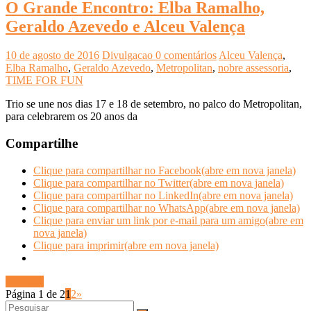
O Grande Encontro: Elba Ramalho,
Geraldo Azevedo e Alceu Valença
10 de agosto de 2016
Divulgacao
0 comentários
Alceu Valença
,
Elba Ramalho
,
Geraldo Azevedo
,
Metropolitan
,
nobre assessoria
,
TIME FOR FUN
Trio se une nos dias 17 e 18 de setembro, no palco do Metropolitan,
para celebrarem os 20 anos da
Compartilhe
Clique para compartilhar no Facebook(abre em nova janela)
Clique para compartilhar no Twitter(abre em nova janela)
Clique para compartilhar no LinkedIn(abre em nova janela)
Clique para compartilhar no WhatsApp(abre em nova janela)
Clique para enviar um link por e-mail para um amigo(abre em
nova janela)
Clique para imprimir(abre em nova janela)
Ler mais
Página 1 de 2
1
2
»