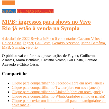
Ler mais
SHOWS
ÚLTIMAS NOTÍCIAS
MPB: ingressos para shows no Vivo
Rio já estão à venda na Sympla
4 de abril de 2022
Revista InFoco
0 comentários
Caetano Veloso
,
Chico César
,
Fagner
,
Gal Costa
,
Geraldo Azevedo
,
Maria Bethânia
,
MPB
,
Sympla
,
vivo rio
O público vai conferir as apresentações de Fagner, Guilherme
Arantes, Maria Bethânia, Caetano Veloso, Gal Costa, Geraldo
Azevedo e Chico César,
Compartilhe
Clique para compartilhar no Facebook(abre em nova janela)
Clique para compartilhar no Twitter(abre em nova janela)
Clique para compartilhar no LinkedIn(abre em nova janela)
Clique para compartilhar no WhatsApp(abre em nova janela)
Clique para enviar um link por e-mail para um amigo(abre em
nova janela)