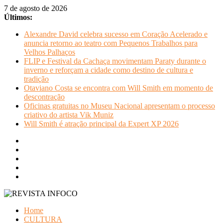
Pular
7 de agosto de 2026
para
Últimos:
o
Alexandre David celebra sucesso em Coração Acelerado e
conteúdo
anuncia retorno ao teatro com Pequenos Trabalhos para
Velhos Palhaços
FLIP e Festival da Cachaça movimentam Paraty durante o
inverno e reforçam a cidade como destino de cultura e
tradição
Otaviano Costa se encontra com Will Smith em momento de
descontração
Oficinas gratuitas no Museu Nacional apresentam o processo
criativo do artista Vik Muniz
Will Smith é atração principal da Expert XP 2026
REVISTA
Home
INFOCO
CULTURA