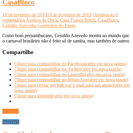
CasaBloco
19 de fevereiro de 2019
13 de fevereiro de 2019
Divulgacao
0
comentários
Amigos da Onça
,
Casa França Brasil
,
CasaBloco
,
Geraldo Azevedo
,
Guerreiros do Passo
Como bom pernambucano, Geraldo Azevedo mostra ao mundo que
o carnaval brasileiro não é feito só de samba, mas também de outros
Compartilhe
Clique para compartilhar no Facebook(abre em nova janela)
Clique para compartilhar no Twitter(abre em nova janela)
Clique para compartilhar no LinkedIn(abre em nova janela)
Clique para compartilhar no WhatsApp(abre em nova janela)
Clique para enviar um link por e-mail para um amigo(abre em
nova janela)
Clique para imprimir(abre em nova janela)
Ler mais
SHOWS