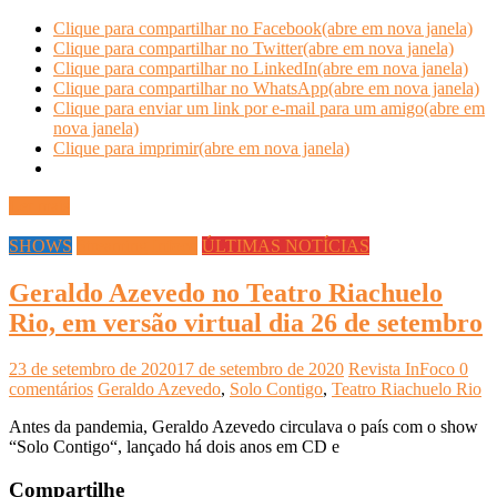
Clique para compartilhar no Facebook(abre em nova janela)
Clique para compartilhar no Twitter(abre em nova janela)
Clique para compartilhar no LinkedIn(abre em nova janela)
Clique para compartilhar no WhatsApp(abre em nova janela)
Clique para enviar um link por e-mail para um amigo(abre em
nova janela)
Clique para imprimir(abre em nova janela)
Ler mais
SHOWS
Streaming Infoco
ÚLTIMAS NOTÍCIAS
Geraldo Azevedo no Teatro Riachuelo
Rio, em versão virtual dia 26 de setembro
23 de setembro de 2020
17 de setembro de 2020
Revista InFoco
0
comentários
Geraldo Azevedo
,
Solo Contigo
,
Teatro Riachuelo Rio
Antes da pandemia, Geraldo Azevedo circulava o país com o show
“Solo Contigo“, lançado há dois anos em CD e
Compartilhe