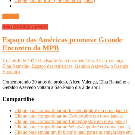
Clique para imprimir(abre em nova janela)
Ler mais
ÚLTIMAS NOTÍCIAS
Espaço das Américas promove Grande
Encontro da MPB
1 de abril de 2022
Revista InFoco
0 comentários
Alceu Valença
,
Elba Ramalho
,
Espaço das Américas
,
Geraldo Azevedo
,
o Grande
Encontro
Comemorando 20 anos de projeto, Alceu Valença, Elba Ramalho e
Geraldo Azevedo voltam a São Paulo dia 2 de abril
Compartilhe
Clique para compartilhar no Facebook(abre em nova janela)
Clique para compartilhar no Twitter(abre em nova janela)
Clique para compartilhar no LinkedIn(abre em nova janela)
Clique para compartilhar no WhatsApp(abre em nova janela)
Clique para enviar um link por e-mail para um amigo(abre em