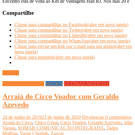
Encontro está de volta ao Km de Vantagens Hall RJ. Nos dias 20 e
Compartilhe
Clique para compartilhar no Facebook(abre em nova janela)
Clique para compartilhar no Twitter(abre em nova janela)
Clique para compartilhar no LinkedIn(abre em nova janela)
Clique para compartilhar no WhatsApp(abre em nova janela)
Clique para enviar um link por e-mail para um amigo(abre em
nova janela)
Clique para imprimir(abre em nova janela)
Ler mais
Datas Comemorativas
SHOWS
ÚLTIMAS NOTÍCIAS
Arraiá do Circo Voador com Geraldo
Azevedo
24 de junho de 2019
23 de junho de 2019
Divulgacao
0 comentários
Arraiá do Circo
,
Chico César
,
Circo Voador
,
Geraldo Azevedo
,
Júlia
Vargas
,
SOMAR COMUNICAÇÃO INTEGRADA
,
Tadeu
Mathias
,
Yassir Chediak
,
Zanzar