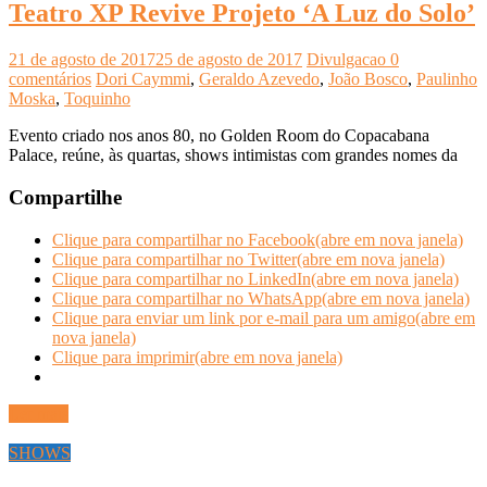
Teatro XP Revive Projeto ‘A Luz do Solo’
21 de agosto de 2017
25 de agosto de 2017
Divulgacao
0
comentários
Dori Caymmi
,
Geraldo Azevedo
,
João Bosco
,
Paulinho
Moska
,
Toquinho
Evento criado nos anos 80, no Golden Room do Copacabana
Palace, reúne, às quartas, shows intimistas com grandes nomes da
Compartilhe
Clique para compartilhar no Facebook(abre em nova janela)
Clique para compartilhar no Twitter(abre em nova janela)
Clique para compartilhar no LinkedIn(abre em nova janela)
Clique para compartilhar no WhatsApp(abre em nova janela)
Clique para enviar um link por e-mail para um amigo(abre em
nova janela)
Clique para imprimir(abre em nova janela)
Ler mais
SHOWS