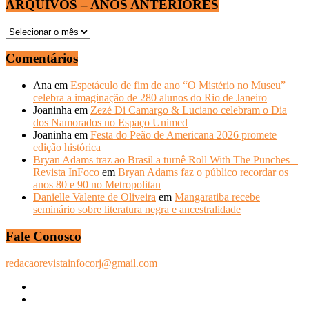
ARQUIVOS – ANOS ANTERIORES
ARQUIVOS
–
ANOS
Comentários
ANTERIORES
Ana
em
Espetáculo de fim de ano “O Mistério no Museu”
celebra a imaginação de 280 alunos do Rio de Janeiro
Joaninha
em
Zezé Di Camargo & Luciano celebram o Dia
dos Namorados no Espaço Unimed
Joaninha
em
Festa do Peão de Americana 2026 promete
edição histórica
Bryan Adams traz ao Brasil a turnê Roll With The Punches –
Revista InFoco
em
Bryan Adams faz o público recordar os
anos 80 e 90 no Metropolitan
Danielle Valente de Oliveira
em
Mangaratiba recebe
seminário sobre literatura negra e ancestralidade
Fale Conosco
redacaorevistainfocorj@gmail.com