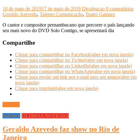
18 de maio de 2019
17 de maio de 2019
Divulgacao
0 comentários
Geraldo Azevedo
,
Talento Comunicacão
,
Teatro Gamaro
O cantor e compositor pernambucano que percorre o país lançando
seu mais novo do DVD Solo Contigo, se apresentará dia
Compartilhe
Clique para compartilhar no Facebook(abre em nova janela)
Clique para compartilhar no Twitter(abre em nova janela)
Clique para compartilhar no LinkedIn(abre em nova janela)
Clique para compartilhar no WhatsApp(abre em nova janela)
Clique para enviar um link por e-mail para um amigo(abre em
nova janela)
Clique para imprimir(abre em nova janela)
Ler mais
SHOWS
ÚLTIMAS NOTÍCIAS
Geraldo Azevedo faz show no Rio de
Janeiro