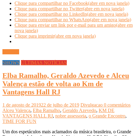
Clique para compartilhar no Facebook(abre em nova janela)
Clique para compartilhar no Twitter(abre em nova janela)
Clique para compartilhar no LinkedIn(abre em nova janela)
Clique para compartilhar no WhatsApp(abre em nova janela)
Clique para enviar um link por e-mail para um amigo(abre em
nova janela)
Clique para imprimir(abre em nova janela)
Ler mais
SHOWS
ÚLTIMAS NOTÍCIAS
Elba Ramalho, Geraldo Azevedo e Alceu
Valença estão de volta ao Km de
Vantagens Hall RJ
1 de agosto de 2019
22 de julho de 2019
Divulgacao
0 comentários
Alceu Valença
,
Elba Ramalho
,
Geraldo Azevedo
,
KM DE
VANTAGENS HALL RJ
,
nobre assessoria
,
o Grande Encontro
,
TIME FOR FUN
Um dos espetáculos mais aclamados da música brasileira, o Grande