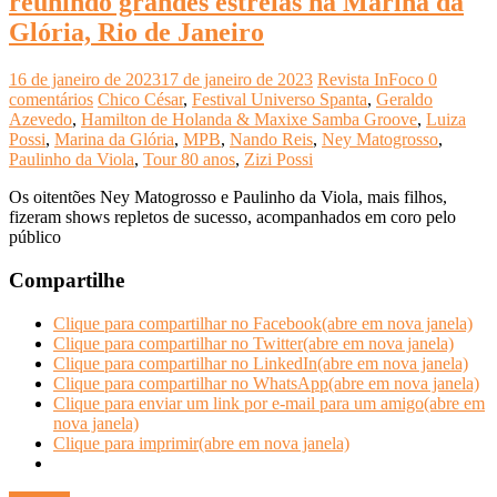
reunindo grandes estrelas na Marina da
Glória, Rio de Janeiro
16 de janeiro de 2023
17 de janeiro de 2023
Revista InFoco
0
comentários
Chico César
,
Festival Universo Spanta
,
Geraldo
Azevedo
,
Hamilton de Holanda & Maxixe Samba Groove
,
Luiza
Possi
,
Marina da Glória
,
MPB
,
Nando Reis
,
Ney Matogrosso
,
Paulinho da Viola
,
Tour 80 anos
,
Zizi Possi
Os oitentões Ney Matogrosso e Paulinho da Viola, mais filhos,
fizeram shows repletos de sucesso, acompanhados em coro pelo
público
Compartilhe
Clique para compartilhar no Facebook(abre em nova janela)
Clique para compartilhar no Twitter(abre em nova janela)
Clique para compartilhar no LinkedIn(abre em nova janela)
Clique para compartilhar no WhatsApp(abre em nova janela)
Clique para enviar um link por e-mail para um amigo(abre em
nova janela)
Clique para imprimir(abre em nova janela)