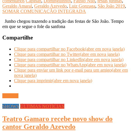
comentários
Capinan
,
Dominguinhos
,
Fausto Nilo
,
festas juninas
,
Geraldo Amaral
,
Geraldo Azevedo
,
Luiz Gonzaga
,
São João 2019
,
SOMAR COMUNICAÇÃO INTEGRADA
Junho chegou trazendo a tradição das festas de São João. Tempo
em que se segue o fole da sanfona
Compartilhe
Clique para compartilhar no Facebook(abre em nova janela)
Clique para compartilhar no Twitter(abre em nova janela)
Clique para compartilhar no LinkedIn(abre em nova janela)
Clique para compartilhar no WhatsApp(abre em nova janela)
Clique para enviar um link por e-mail para um amigo(abre em
nova janela)
Clique para imprimir(abre em nova janela)
Ler mais
SHOWS
ÚLTIMAS NOTÍCIAS
Teatro Gamaro recebe novo show do
cantor Geraldo Azevedo