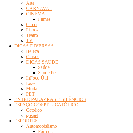
Arte
Revista
CARNAVAL
Eletrônica
CINEMA
Filmes
Circo
Livros
Teatro
TV
DICAS DIVERSAS
Beleza
Cursos
DICAS SAÚDE
Saúde
Saúde Pet
InFoco Útil
Lazer
Moda
PET
ENTRE PALAVRAS E SILÊNCIOS
ESPAÇO GOSPEL/ CATÓLICO
Católico
gospel
ESPORTES
Automobislismo
Fórmula 1