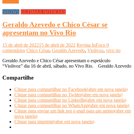
Ler mais
SHOWS
ÚLTIMAS NOTÍCIAS
Geraldo Azevedo e Chico César se
apresentam no Vivo Rio
15 de abril de 2022
15 de abril de 2022
Revista InFoco
0
comentários
Chico César
,
Geraldo Azevedo
,
Violivoz
,
vivo rio
Geraldo Azevedo e Chico César apresentam o espetáculo
“Violivoz” dia 16 de abril, sábado, no Vivo Rio. Geraldo Azevedo
Compartilhe
Clique para compartilhar no Facebook(abre em nova janela)
Clique para compartilhar no Twitter(abre em nova janela)
Clique para compartilhar no LinkedIn(abre em nova janela)
Clique para compartilhar no WhatsApp(abre em nova janela)
Clique para enviar um link por e-mail para um amigo(abre em
nova janela)
Clique para imprimir(abre em nova janela)