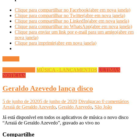
Clique para compartilhar no Facebook(abre em nova janela)
Clique para compartilhar no Twitter(abre em nova janela)
Clique para compartilhar no LinkedIn(abre em nova janela)
Clique para compartilhar no WhatsApp(abre em nova janela)
Clique para enviar um link por e-mail para um amigo(abre em
nova janela)
Clique para imprimir(abre em nova janela)
Ler mais
INFOCO PLAY
MÚSICA - LANÇAMENTOS
ÚLTIMAS
NOTÍCIAS
Geraldo Azevedo lança disco
5 de junho de 2020
5 de junho de 2020
Divulgacao
0 comentários
Arraiá de Geraldo Azevedo
,
Geraldo Azevedo
,
São João
Já está disponível em todos os aplicativos de música o novo disco
“Arraiá de Geraldo Azevedo”, gravado ao vivo no
Compartilhe