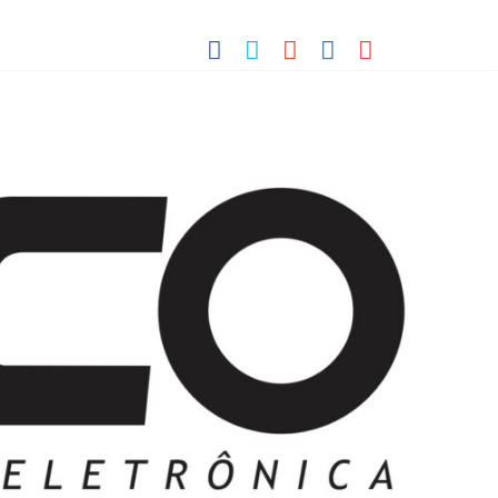
 Pequenos Trabalhos para Velhos Palhaços
o destino de cultura e tradição