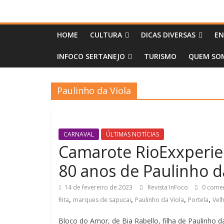
HOME
CULTURA
DICAS DIVERSAS
EN
INFOCO SERTANEJO
TURISMO
QUEM SOM
Paulinho da Viola
CARNAVAL
ÚLTIMAS NOTÍCIAS
Camarote RioExxperi
80 anos de Paulinho d
14 de fevereiro de 2023
Revista InFoco
0 comen
,
,
,
,
Rita
marques de sapucai
Paulinho da Viola
Portela
Vel
Bloco do Amor, de Bia Rabello, filha de Paulinho d