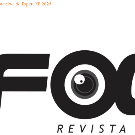
principal da Expert XP 2026
ebra sucesso em Coração Acelerado e anuncia retorno ao teatro com
achaça movimentam Paraty durante o inverno e reforçam a cidade com
ncontra com Will Smith em momento de descontração
o Museu Nacional apresentam o processo criativo do artista Vik Muniz