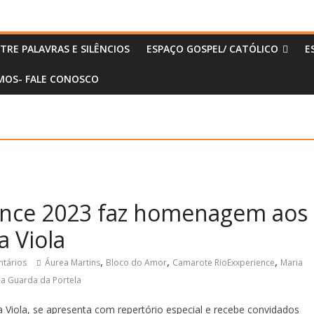
TRE PALAVRAS E SILÊNCIOS
ESPAÇO GOSPEL/ CATÓLICO
E
OS- FALE CONOSCO
ence 2023 faz homenagem aos
a Viola
,
,
,
tários
Áurea Martins
Bloco do Amor
Camarote RioExxperience
Maria
ha Guarda da Portela
a Viola, se apresenta com repertório especial e recebe convidados