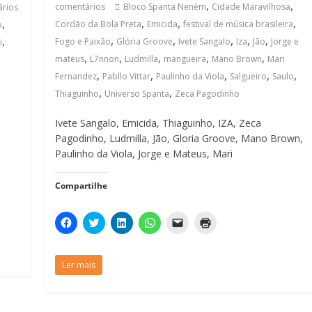
,
,
comentários
Bloco Spanta Neném
Cidade Maravilhosa
rios
,
,
,
,
Cordão da Bola Preta
Emicida
festival de música brasileira
o
,
,
,
,
,
,
Fogo e Paixão
Glória Groove
Ivete Sangalo
Iza
Jão
Jorge e
i
,
,
,
,
,
mateus
L7nnon
Ludmilla
mangueira
Mano Brown
Mari
,
,
,
,
,
Fernandez
Pabllo Vittar
Paulinho da Viola
Salgueiro
Saulo
,
,
Thiaguinho
Universo Spanta
Zeca Pagodinho
Ivete Sangalo, Emicida, Thiaguinho, IZA, Zeca
Pagodinho, Ludmilla, Jão, Gloria Groove, Mano Brown,
Paulinho da Viola, Jorge e Mateus, Mari
Compartilhe
C
C
C
C
C
C
l
l
l
l
l
l
i
i
i
i
i
i
q
q
q
q
q
q
u
u
u
u
u
u
Ler mais
e
e
e
e
e
e
p
p
p
p
p
p
a
a
a
a
a
a
r
r
r
r
r
r
a
a
a
a
a
a
c
c
c
c
e
i