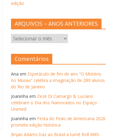
edição
ARQUIVOS – ANOS ANTERIORES
ARQUIVOS
–
ANOS
ANTERIORES
Comentários
Ana
em
Espetáculo de fim de ano “O Mistério
no Museu” celebra a imaginação de 280 alunos
do Rio de Janeiro
Joaninha
em
Zezé Di Camargo & Luciano
celebram o Dia dos Namorados no Espaço
Unimed
Joaninha
em
Festa do Peão de Americana 2026
promete edição histórica
Bryan Adams traz ao Brasil a turnê Roll With