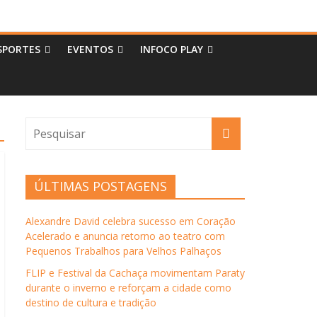
SPORTES
EVENTOS
INFOCO PLAY
ÚLTIMAS POSTAGENS
Alexandre David celebra sucesso em Coração
Acelerado e anuncia retorno ao teatro com
Pequenos Trabalhos para Velhos Palhaços
FLIP e Festival da Cachaça movimentam Paraty
durante o inverno e reforçam a cidade como
destino de cultura e tradição