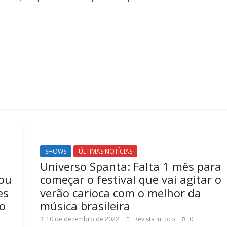
SHOWS
ÚLTIMAS NOTÍCIAS
Universo Spanta: Falta 1 mês para
rou
começar o festival que vai agitar o
es
verão carioca com o melhor da
io
música brasileira
10 de dezembro de 2022
Revista InFoco
0