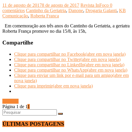
11 de agosto de 2017
8 de agosto de 2017
Revista InFoco
0
comentários
Cantinho da Geriatria
,
Danone
,
Drogaria Galanti
,
KB
Comunicação
,
Roberta França
Em comemoração aos três anos do Cantinho da Geriatria, a geriatra
Roberta França promove no dia 15/8, às 15h,
Compartilhe
Clique para compartilhar no Facebook(abre em nova janela)
Clique para compartilhar no Twitter(abre em nova janela)
Clique para compartilhar no LinkedIn(abre em nova janela)
Clique para compartilhar no WhatsApp(abre em nova janela)
Clique para enviar um link por e-mail para um amigo(abre em
nova janela)
Clique para imprimir(abre em nova janela)
Ler mais
Página 1 de 1
1
ÚLTIMAS POSTAGENS