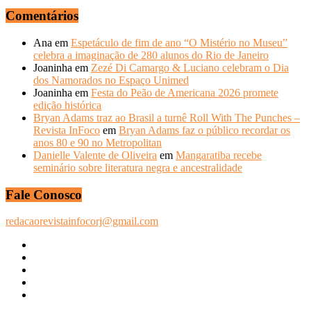
Comentários
Ana
em
Espetáculo de fim de ano “O Mistério no Museu”
celebra a imaginação de 280 alunos do Rio de Janeiro
Joaninha
em
Zezé Di Camargo & Luciano celebram o Dia
dos Namorados no Espaço Unimed
Joaninha
em
Festa do Peão de Americana 2026 promete
edição histórica
Bryan Adams traz ao Brasil a turnê Roll With The Punches –
Revista InFoco
em
Bryan Adams faz o público recordar os
anos 80 e 90 no Metropolitan
Danielle Valente de Oliveira
em
Mangaratiba recebe
seminário sobre literatura negra e ancestralidade
Fale Conosco
redacaorevistainfocorj@gmail.com