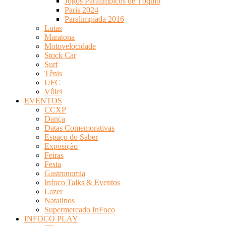
Jogos Paralímpicos de Tóquio
Paris 2024
Paralimpíada 2016
Lutas
Maratona
Motovelocidade
Stock Car
Surf
Tênis
UFC
Vôlei
EVENTOS
CCXP
Dança
Datas Comemorativas
Espaço do Saber
Exposição
Feiras
Festa
Gastronomia
Infoco Talks & Eventos
Lazer
Natalinos
Supermercado InFoco
INFOCO PLAY