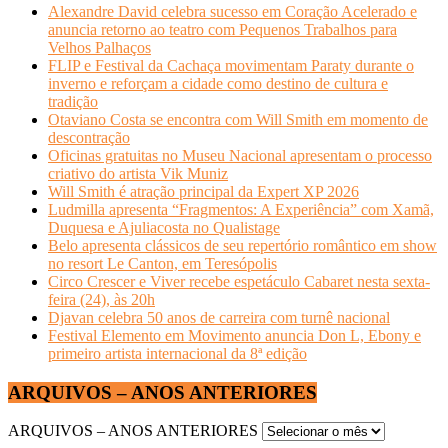
Alexandre David celebra sucesso em Coração Acelerado e
anuncia retorno ao teatro com Pequenos Trabalhos para
Velhos Palhaços
FLIP e Festival da Cachaça movimentam Paraty durante o
inverno e reforçam a cidade como destino de cultura e
tradição
Otaviano Costa se encontra com Will Smith em momento de
descontração
Oficinas gratuitas no Museu Nacional apresentam o processo
criativo do artista Vik Muniz
Will Smith é atração principal da Expert XP 2026
Ludmilla apresenta “Fragmentos: A Experiência” com Xamã,
Duquesa e Ajuliacosta no Qualistage
Belo apresenta clássicos de seu repertório romântico em show
no resort Le Canton, em Teresópolis
Circo Crescer e Viver recebe espetáculo Cabaret nesta sexta-
feira (24), às 20h
Djavan celebra 50 anos de carreira com turnê nacional
Festival Elemento em Movimento anuncia Don L, Ebony e
primeiro artista internacional da 8ª edição
ARQUIVOS – ANOS ANTERIORES
ARQUIVOS – ANOS ANTERIORES