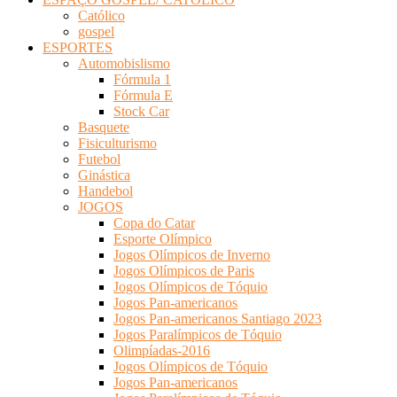
Católico
gospel
ESPORTES
Automobislismo
Fórmula 1
Fórmula E
Stock Car
Basquete
Fisiculturismo
Futebol
Ginástica
Handebol
JOGOS
Copa do Catar
Esporte Olímpico
Jogos Olímpicos de Inverno
Jogos Olímpicos de Paris
Jogos Olímpicos de Tóquio
Jogos Pan-americanos
Jogos Pan-americanos Santiago 2023
Jogos Paralímpicos de Tóquio
Olimpíadas-2016
Jogos Olímpicos de Tóquio
Jogos Pan-americanos