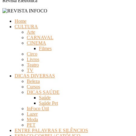
Revista Eletrônica
Home
CULTURA
Arte
CARNAVAL
CINEMA
Filmes
Circo
Livros
Teatro
TV
DICAS DIVERSAS
Beleza
Cursos
DICAS SAÚDE
Saúde
Saúde Pet
InFoco Útil
Lazer
Moda
PET
ENTRE PALAVRAS E SILÊNCIOS
ESPAÇO GOSPEL/ CATÓLICO