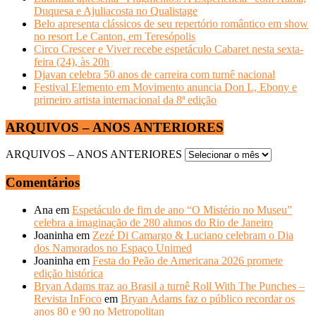
Duquesa e Ajuliacosta no Qualistage
Belo apresenta clássicos de seu repertório romântico em show
no resort Le Canton, em Teresópolis
Circo Crescer e Viver recebe espetáculo Cabaret nesta sexta-
feira (24), às 20h
Djavan celebra 50 anos de carreira com turnê nacional
Festival Elemento em Movimento anuncia Don L, Ebony e
primeiro artista internacional da 8ª edição
ARQUIVOS – ANOS ANTERIORES
ARQUIVOS – ANOS ANTERIORES
Comentários
Ana
em
Espetáculo de fim de ano “O Mistério no Museu”
celebra a imaginação de 280 alunos do Rio de Janeiro
Joaninha
em
Zezé Di Camargo & Luciano celebram o Dia
dos Namorados no Espaço Unimed
Joaninha
em
Festa do Peão de Americana 2026 promete
edição histórica
Bryan Adams traz ao Brasil a turnê Roll With The Punches –
Revista InFoco
em
Bryan Adams faz o público recordar os
anos 80 e 90 no Metropolitan