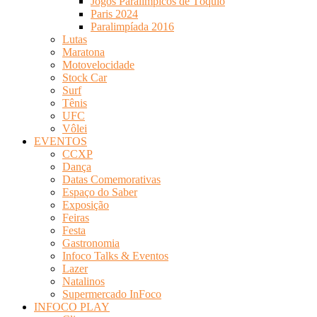
Jogos Paralímpicos de Tóquio
Paris 2024
Paralimpíada 2016
Lutas
Maratona
Motovelocidade
Stock Car
Surf
Tênis
UFC
Vôlei
EVENTOS
CCXP
Dança
Datas Comemorativas
Espaço do Saber
Exposição
Feiras
Festa
Gastronomia
Infoco Talks & Eventos
Lazer
Natalinos
Supermercado InFoco
INFOCO PLAY