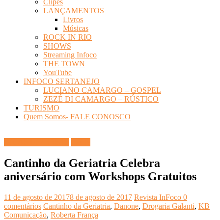
Clipes
LANÇAMENTOS
Livros
Músicas
ROCK IN RIO
SHOWS
Streaming Infoco
THE TOWN
YouTube
INFOCO SERTANEJO
LUCIANO CAMARGO – GOSPEL
ZEZÉ DI CAMARGO – RÚSTICO
TURISMO
Quem Somos- FALE CONOSCO
DICAS DIVERSAS
Saúde
Cantinho da Geriatria Celebra
aniversário com Workshops Gratuitos
11 de agosto de 2017
8 de agosto de 2017
Revista InFoco
0
comentários
Cantinho da Geriatria
,
Danone
,
Drogaria Galanti
,
KB
Comunicação
,
Roberta França