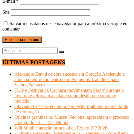
E-mail
*
Site
Salvar meus dados neste navegador para a próxima vez que eu
comentar.
ÚLTIMAS POSTAGENS
Alexandre David celebra sucesso em Coração Acelerado e
anuncia retorno ao teatro com Pequenos Trabalhos para
Velhos Palhaços
FLIP e Festival da Cachaça movimentam Paraty durante o
inverno e reforçam a cidade como destino de cultura e
tradição
Otaviano Costa se encontra com Will Smith em momento de
descontração
Oficinas gratuitas no Museu Nacional apresentam o processo
criativo do artista Vik Muniz
Will Smith é atração principal da Expert XP 2026
Ludmilla apresenta “Fragmentos: A Experiência” com Xamã,