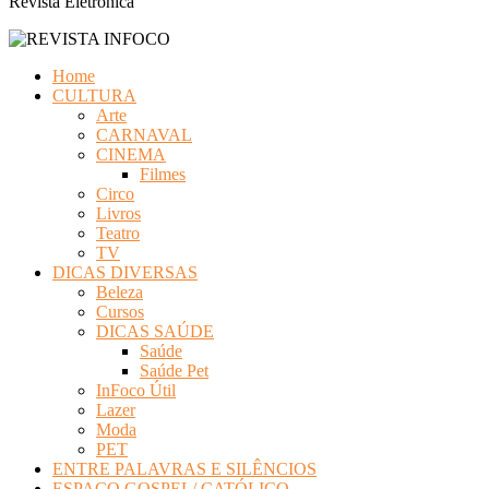
Revista Eletrônica
Home
CULTURA
Arte
CARNAVAL
CINEMA
Filmes
Circo
Livros
Teatro
TV
DICAS DIVERSAS
Beleza
Cursos
DICAS SAÚDE
Saúde
Saúde Pet
InFoco Útil
Lazer
Moda
PET
ENTRE PALAVRAS E SILÊNCIOS
ESPAÇO GOSPEL/ CATÓLICO