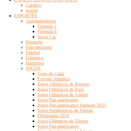
Católico
gospel
ESPORTES
Automobislismo
Fórmula 1
Fórmula E
Stock Car
Basquete
Fisiculturismo
Futebol
Ginástica
Handebol
JOGOS
Copa do Catar
Esporte Olímpico
Jogos Olímpicos de Inverno
Jogos Olímpicos de Paris
Jogos Olímpicos de Tóquio
Jogos Pan-americanos
Jogos Pan-americanos Santiago 2023
Jogos Paralímpicos de Tóquio
Olimpíadas-2016
Jogos Olímpicos de Tóquio
Jogos Pan-americanos