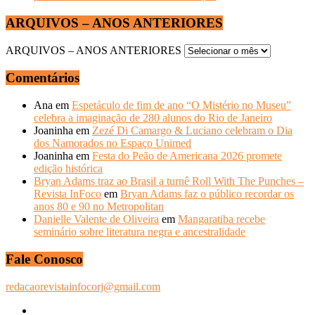
ARQUIVOS – ANOS ANTERIORES
ARQUIVOS – ANOS ANTERIORES
Comentários
Ana
em
Espetáculo de fim de ano “O Mistério no Museu”
celebra a imaginação de 280 alunos do Rio de Janeiro
Joaninha
em
Zezé Di Camargo & Luciano celebram o Dia
dos Namorados no Espaço Unimed
Joaninha
em
Festa do Peão de Americana 2026 promete
edição histórica
Bryan Adams traz ao Brasil a turnê Roll With The Punches –
Revista InFoco
em
Bryan Adams faz o público recordar os
anos 80 e 90 no Metropolitan
Danielle Valente de Oliveira
em
Mangaratiba recebe
seminário sobre literatura negra e ancestralidade
Fale Conosco
redacaorevistainfocorj@gmail.com