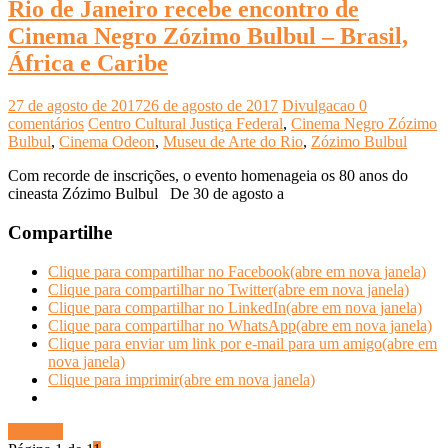
Rio de Janeiro recebe encontro de
Cinema Negro Zózimo Bulbul – Brasil,
África e Caribe
27 de agosto de 2017
26 de agosto de 2017
Divulgacao
0
comentários
Centro Cultural Justiça Federal
,
Cinema Negro Zózimo
Bulbul
,
Cinema Odeon
,
Museu de Arte do Rio
,
Zózimo Bulbul
Com recorde de inscrições, o evento homenageia os 80 anos do
cineasta Zózimo Bulbul De 30 de agosto a
Compartilhe
Clique para compartilhar no Facebook(abre em nova janela)
Clique para compartilhar no Twitter(abre em nova janela)
Clique para compartilhar no LinkedIn(abre em nova janela)
Clique para compartilhar no WhatsApp(abre em nova janela)
Clique para enviar um link por e-mail para um amigo(abre em
nova janela)
Clique para imprimir(abre em nova janela)
Ler mais