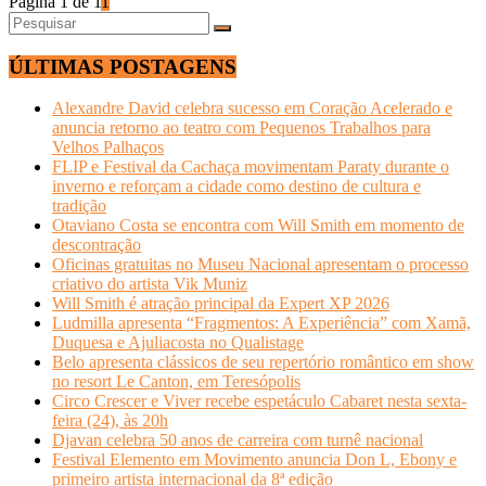
Página 1 de 1
1
ÚLTIMAS POSTAGENS
Alexandre David celebra sucesso em Coração Acelerado e
anuncia retorno ao teatro com Pequenos Trabalhos para
Velhos Palhaços
FLIP e Festival da Cachaça movimentam Paraty durante o
inverno e reforçam a cidade como destino de cultura e
tradição
Otaviano Costa se encontra com Will Smith em momento de
descontração
Oficinas gratuitas no Museu Nacional apresentam o processo
criativo do artista Vik Muniz
Will Smith é atração principal da Expert XP 2026
Ludmilla apresenta “Fragmentos: A Experiência” com Xamã,
Duquesa e Ajuliacosta no Qualistage
Belo apresenta clássicos de seu repertório romântico em show
no resort Le Canton, em Teresópolis
Circo Crescer e Viver recebe espetáculo Cabaret nesta sexta-
feira (24), às 20h
Djavan celebra 50 anos de carreira com turnê nacional
Festival Elemento em Movimento anuncia Don L, Ebony e
primeiro artista internacional da 8ª edição