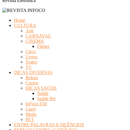
Revista Eletrônica
Home
CULTURA
Arte
CARNAVAL
CINEMA
Filmes
Circo
Livros
Teatro
TV
DICAS DIVERSAS
Beleza
Cursos
DICAS SAÚDE
Saúde
Saúde Pet
InFoco Útil
Lazer
Moda
PET
ENTRE PALAVRAS E SILÊNCIOS
ESPAÇO GOSPEL/ CATÓLICO