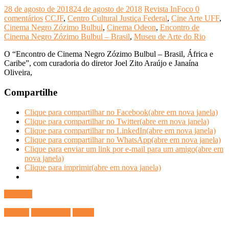
28 de agosto de 2018
24 de agosto de 2018
Revista InFoco
0
comentários
CCJF
,
Centro Cultural Justiça Federal
,
Cine Arte UFF
,
Cinema Negro Zózimo Bulbul
,
Cinema Odeon
,
Encontro de
Cinema Negro Zózimo Bulbul – Brasil
,
Museu de Arte do Rio
O “Encontro de Cinema Negro Zózimo Bulbul – Brasil, África e
Caribe”, com curadoria do diretor Joel Zito Araújo e Janaína
Oliveira,
Compartilhe
Clique para compartilhar no Facebook(abre em nova janela)
Clique para compartilhar no Twitter(abre em nova janela)
Clique para compartilhar no LinkedIn(abre em nova janela)
Clique para compartilhar no WhatsApp(abre em nova janela)
Clique para enviar um link por e-mail para um amigo(abre em
nova janela)
Clique para imprimir(abre em nova janela)
Ler mais
Cinema
CULTURA
Filmes