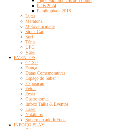
Jogos Paralímpicos de Tóquio
Paris 2024
Paralimpíada 2016
Lutas
Maratona
Motovelocidade
Stock Car
Surf
Tênis
UFC
Vôlei
EVENTOS
CCXP
Dança
Datas Comemorativas
Espaço do Saber
Exposição
Feiras
Festa
Gastronomia
Infoco Talks & Eventos
Lazer
Natalinos
Supermercado InFoco
INFOCO PLAY