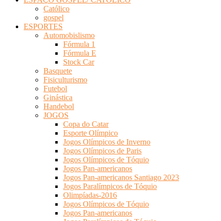
Católico
gospel
ESPORTES
Automobislismo
Fórmula 1
Fórmula E
Stock Car
Basquete
Fisiculturismo
Futebol
Ginástica
Handebol
JOGOS
Copa do Catar
Esporte Olímpico
Jogos Olímpicos de Inverno
Jogos Olímpicos de Paris
Jogos Olímpicos de Tóquio
Jogos Pan-americanos
Jogos Pan-americanos Santiago 2023
Jogos Paralímpicos de Tóquio
Olimpíadas-2016
Jogos Olímpicos de Tóquio
Jogos Pan-americanos