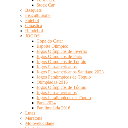
Stock Car
Basquete
Fisiculturismo
Futebol
Ginástica
Handebol
JOGOS
Copa do Catar
Esporte Olímpico
Jogos Olímpicos de Inverno
Jogos Olímpicos de Paris
Jogos Olímpicos de Tóquio
Jogos Pan-americanos
Jogos Pan-americanos Santiago 2023
Jogos Paralímpicos de Tóquio
Olimpíadas-2016
Jogos Olímpicos de Tóquio
Jogos Pan-americanos
Jogos Paralímpicos de Tóquio
Paris 2024
Paralimpíada 2016
Lutas
Maratona
Motovelocidade