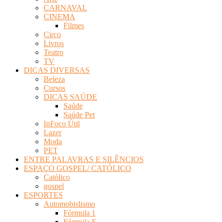
CARNAVAL
CINEMA
Filmes
Circo
Livros
Teatro
TV
DICAS DIVERSAS
Beleza
Cursos
DICAS SAÚDE
Saúde
Saúde Pet
InFoco Útil
Lazer
Moda
PET
ENTRE PALAVRAS E SILÊNCIOS
ESPAÇO GOSPEL/ CATÓLICO
Católico
gospel
ESPORTES
Automobislismo
Fórmula 1
Fórmula E