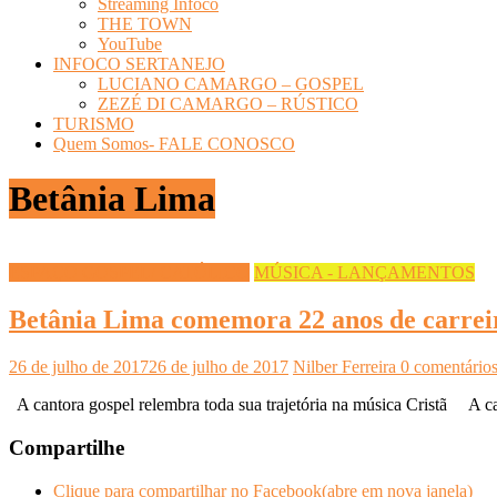
Streaming Infoco
THE TOWN
YouTube
INFOCO SERTANEJO
LUCIANO CAMARGO – GOSPEL
ZEZÉ DI CAMARGO – RÚSTICO
TURISMO
Quem Somos- FALE CONOSCO
Betânia Lima
ESPAÇO GOSPEL/ CATÓLICO
MÚSICA - LANÇAMENTOS
Betânia Lima comemora 22 anos de carre
26 de julho de 2017
26 de julho de 2017
Nilber Ferreira
0 comentário
A cantora gospel relembra toda sua trajetória na música Cristã A c
Compartilhe
Clique para compartilhar no Facebook(abre em nova janela)