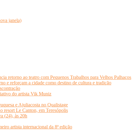
ova janela)
cia retorno ao teatro com Pequenos Trabalhos para Velhos Palhaços
o e reforçam a cidade como destino de cultura e tradição
scontração
iativo do artista Vik Muniz
quesa e Ajuliacosta no Qualistage
no resort Le Canton, em Teresópolis
ra (24), às 20h
o artista internacional da 8ª edição