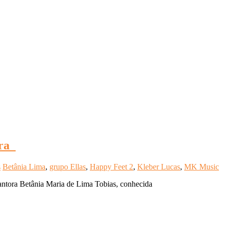
ira
s
Betânia Lima
,
grupo Ellas
,
Happy Feet 2
,
Kleber Lucas
,
MK Music
antora Betânia Maria de Lima Tobias, conhecida