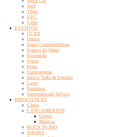
Stock Car
Surf
Tênis
UFC
Vôlei
EVENTOS
CCXP
Dança
Datas Comemorativas
Espaço do Saber
Exposição
Feiras
Festa
Gastronomia
Infoco Talks & Eventos
Lazer
Natalinos
Supermercado InFoco
INFOCO PLAY
Clipes
LANÇAMENTOS
Livros
Músicas
ROCK IN RIO
SHOWS