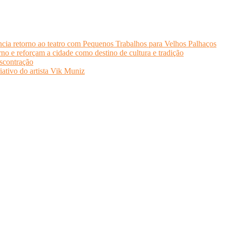
cia retorno ao teatro com Pequenos Trabalhos para Velhos Palhaços
o e reforçam a cidade como destino de cultura e tradição
scontração
iativo do artista Vik Muniz