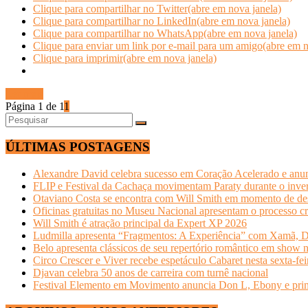
Clique para compartilhar no Twitter(abre em nova janela)
Clique para compartilhar no LinkedIn(abre em nova janela)
Clique para compartilhar no WhatsApp(abre em nova janela)
Clique para enviar um link por e-mail para um amigo(abre em n
Clique para imprimir(abre em nova janela)
Ler mais
Página 1 de 1
1
ÚLTIMAS POSTAGENS
Alexandre David celebra sucesso em Coração Acelerado e anun
FLIP e Festival da Cachaça movimentam Paraty durante o invern
Otaviano Costa se encontra com Will Smith em momento de de
Oficinas gratuitas no Museu Nacional apresentam o processo cr
Will Smith é atração principal da Expert XP 2026
Ludmilla apresenta “Fragmentos: A Experiência” com Xamã, Du
Belo apresenta clássicos de seu repertório romântico em show 
Circo Crescer e Viver recebe espetáculo Cabaret nesta sexta-fei
Djavan celebra 50 anos de carreira com turnê nacional
Festival Elemento em Movimento anuncia Don L, Ebony e primeir