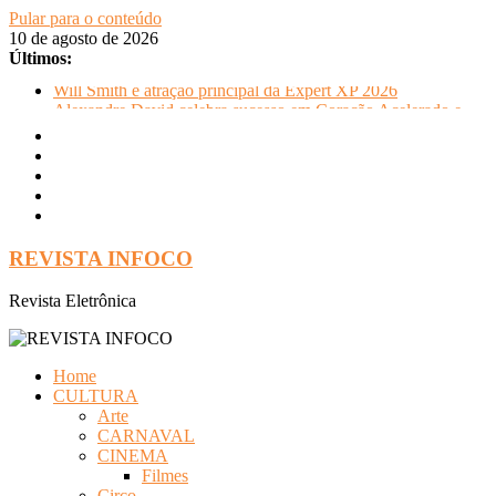
Pular para o conteúdo
10 de agosto de 2026
Últimos:
Will Smith é atração principal da Expert XP 2026
Alexandre David celebra sucesso em Coração Acelerado e
anuncia retorno ao teatro com Pequenos Trabalhos para
Velhos Palhaços
FLIP e Festival da Cachaça movimentam Paraty durante o
inverno e reforçam a cidade como destino de cultura e
tradição
Otaviano Costa se encontra com Will Smith em momento de
descontração
REVISTA INFOCO
Oficinas gratuitas no Museu Nacional apresentam o processo
criativo do artista Vik Muniz
Revista Eletrônica
Home
CULTURA
Arte
CARNAVAL
CINEMA
Filmes
Circo