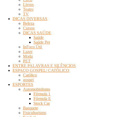
Livros
Teatro
TV
DICAS DIVERSAS
Beleza
Cursos
DICAS SAÚDE
Saúde
Saúde Pet
InFoco Útil
Lazer
Moda
PET
ENTRE PALAVRAS E SILÊNCIOS
ESPAÇO GOSPEL/ CATÓLICO
Católico
gospel
ESPORTES
Automobislismo
Fórmula 1
Fórmula E
Stock Car
Basquete
Fisiculturismo