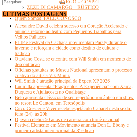
LUCIANO CAMARGO – GOSPEL
ZEZÉ DI CAMARGO – RÚSTICO
TURISMO
ÚLTIMAS POSTAGENS
Quem Somos- FALE CONOSCO
Alexandre David celebra sucesso em Coração Acelerado e
anuncia retorno ao teatro com Pequenos Trabalhos para
Velhos Palhaços
FLIP e Festival da Cachaça movimentam Paraty durante o
inverno e reforçam a cidade como destino de cultura e
tradição
Otaviano Costa se encontra com Will Smith em momento de
descontração
Oficinas gratuitas no Museu Nacional apresentam o processo
criativo do artista Vik Muniz
Will Smith é atração principal da Expert XP 2026
Ludmilla apresenta “Fragmentos: A Experiência” com Xamã,
Duquesa e Ajuliacosta no Qualistage
Belo apresenta clássicos de seu repertório romântico em show
no resort Le Canton, em Teresópolis
Circo Crescer e Viver recebe espetáculo Cabaret nesta sexta-
feira (24), às 20h
Djavan celebra 50 anos de carreira com turnê nacional
Festival Elemento em Movimento anuncia Don L, Ebony e
primeiro artista internacional da 8ª edição