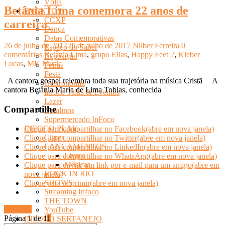
Vôlei
Betânia Lima comemora 22 anos de
EVENTOS
CCXP
carreira
Dança
Datas Comemorativas
26 de julho de 2017
26 de julho de 2017
Nilber Ferreira
0
Espaço do Saber
comentários
Betânia Lima
,
grupo Ellas
,
Happy Feet 2
,
Kleber
Exposição
Lucas
,
MK Music
Feiras
Festa
A cantora gospel relembra toda sua trajetória na música Cristã A
Gastronomia
cantora Betânia Maria de Lima Tobias, conhecida
Infoco Talks & Eventos
Lazer
Compartilhe
Natalinos
Supermercado InFoco
INFOCO PLAY
Clique para compartilhar no Facebook(abre em nova janela)
Clipes
Clique para compartilhar no Twitter(abre em nova janela)
LANÇAMENTOS
Clique para compartilhar no LinkedIn(abre em nova janela)
Livros
Clique para compartilhar no WhatsApp(abre em nova janela)
Músicas
Clique para enviar um link por e-mail para um amigo(abre em
ROCK IN RIO
nova janela)
SHOWS
Clique para imprimir(abre em nova janela)
Streaming Infoco
THE TOWN
Ler mais
YouTube
Página 1 de 1
1
INFOCO SERTANEJO