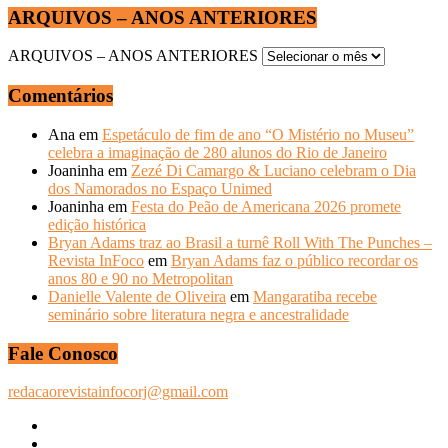
ARQUIVOS – ANOS ANTERIORES
ARQUIVOS – ANOS ANTERIORES
Comentários
Ana
em
Espetáculo de fim de ano “O Mistério no Museu”
celebra a imaginação de 280 alunos do Rio de Janeiro
Joaninha
em
Zezé Di Camargo & Luciano celebram o Dia
dos Namorados no Espaço Unimed
Joaninha
em
Festa do Peão de Americana 2026 promete
edição histórica
Bryan Adams traz ao Brasil a turnê Roll With The Punches –
Revista InFoco
em
Bryan Adams faz o público recordar os
anos 80 e 90 no Metropolitan
Danielle Valente de Oliveira
em
Mangaratiba recebe
seminário sobre literatura negra e ancestralidade
Fale Conosco
redacaorevistainfocorj@gmail.com