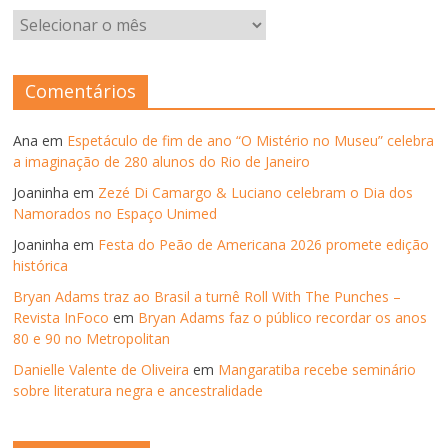
ARQUIVOS
–
ANOS
ANTERIORES
Comentários
Ana
em
Espetáculo de fim de ano “O Mistério no Museu” celebra
a imaginação de 280 alunos do Rio de Janeiro
Joaninha
em
Zezé Di Camargo & Luciano celebram o Dia dos
Namorados no Espaço Unimed
Joaninha
em
Festa do Peão de Americana 2026 promete edição
histórica
Bryan Adams traz ao Brasil a turnê Roll With The Punches –
Revista InFoco
em
Bryan Adams faz o público recordar os anos
80 e 90 no Metropolitan
Danielle Valente de Oliveira
em
Mangaratiba recebe seminário
sobre literatura negra e ancestralidade