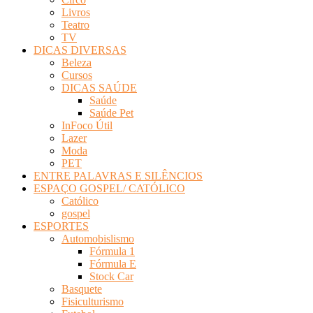
Livros
Teatro
TV
DICAS DIVERSAS
Beleza
Cursos
DICAS SAÚDE
Saúde
Saúde Pet
InFoco Útil
Lazer
Moda
PET
ENTRE PALAVRAS E SILÊNCIOS
ESPAÇO GOSPEL/ CATÓLICO
Católico
gospel
ESPORTES
Automobislismo
Fórmula 1
Fórmula E
Stock Car
Basquete
Fisiculturismo