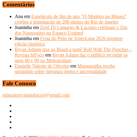
Comentários
Ana
em
Espetáculo de fim de ano “O Mistério no Museu”
celebra a imaginação de 280 alunos do Rio de Janeiro
Joaninha
em
Zezé Di Camargo & Luciano celebram o Dia
dos Namorados no Espaço Unimed
Joaninha
em
Festa do Peão de Americana 2026 promete
edição histórica
Bryan Adams traz ao Brasil a turnê Roll With The Punches –
Revista InFoco
em
Bryan Adams faz o público recordar os
anos 80 e 90 no Metropolitan
Danielle Valente de Oliveira
em
Mangaratiba recebe
seminário sobre literatura negra e ancestralidade
Fale Conosco
redacaorevistainfocorj@gmail.com