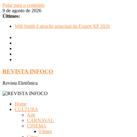
Pular para o conteúdo
9 de agosto de 2026
Últimos:
Will Smith é atração principal da Expert XP 2026
Alexandre David celebra sucesso em Coração Acelerado e
anuncia retorno ao teatro com Pequenos Trabalhos para
Velhos Palhaços
FLIP e Festival da Cachaça movimentam Paraty durante o
inverno e reforçam a cidade como destino de cultura e
tradição
Otaviano Costa se encontra com Will Smith em momento de
descontração
REVISTA INFOCO
Oficinas gratuitas no Museu Nacional apresentam o processo
criativo do artista Vik Muniz
Revista Eletrônica
Home
CULTURA
Arte
CARNAVAL
CINEMA
Filmes
Circo