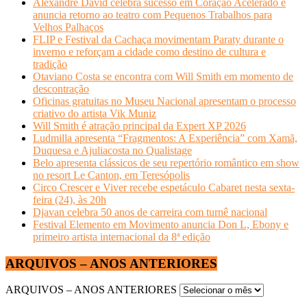
Alexandre David celebra sucesso em Coração Acelerado e
anuncia retorno ao teatro com Pequenos Trabalhos para
Velhos Palhaços
FLIP e Festival da Cachaça movimentam Paraty durante o
inverno e reforçam a cidade como destino de cultura e
tradição
Otaviano Costa se encontra com Will Smith em momento de
descontração
Oficinas gratuitas no Museu Nacional apresentam o processo
criativo do artista Vik Muniz
Will Smith é atração principal da Expert XP 2026
Ludmilla apresenta “Fragmentos: A Experiência” com Xamã,
Duquesa e Ajuliacosta no Qualistage
Belo apresenta clássicos de seu repertório romântico em show
no resort Le Canton, em Teresópolis
Circo Crescer e Viver recebe espetáculo Cabaret nesta sexta-
feira (24), às 20h
Djavan celebra 50 anos de carreira com turnê nacional
Festival Elemento em Movimento anuncia Don L, Ebony e
primeiro artista internacional da 8ª edição
ARQUIVOS – ANOS ANTERIORES
ARQUIVOS – ANOS ANTERIORES