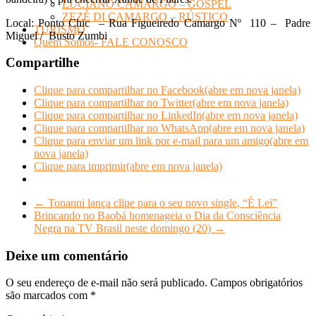
LUCIANO CAMARGO – GOSPEL
ZEZÉ DI CAMARGO – RÚSTICO
Local: Ponto Chic – Rua Figueiredo Camargo Nº 110 – Padre
TURISMO
Miguel / Busto Zumbi
Quem Somos- FALE CONOSCO
Compartilhe
Clique para compartilhar no Facebook(abre em nova janela)
Clique para compartilhar no Twitter(abre em nova janela)
Clique para compartilhar no LinkedIn(abre em nova janela)
Clique para compartilhar no WhatsApp(abre em nova janela)
Clique para enviar um link por e-mail para um amigo(abre em
nova janela)
Clique para imprimir(abre em nova janela)
←
Tonanni lança clipe para o seu novo single, “É Lei”
Brincando no Baobá homenageia o Dia da Consciência
Negra na TV Brasil neste domingo (20)
→
Deixe um comentário
O seu endereço de e-mail não será publicado.
Campos obrigatórios
são marcados com
*