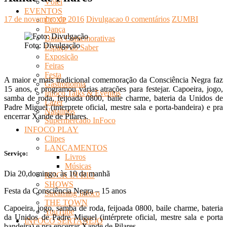
Vôlei
EVENTOS
17 de novembro de 2016
Divulgacao
0 comentários
ZUMBI
CCXP
Dança
Datas Comemorativas
Foto: Divulgação
Espaço do Saber
Exposição
Feiras
Festa
A maior e mais tradicional comemoração da Consciência Negra faz
Gastronomia
15 anos, e programou várias atrações para festejar.
Capoeira, jogo,
Infoco Talks & Eventos
samba de roda, feijoada 0800, baile charme, bateria da Unidos de
Lazer
Padre Miguel (interprete oficial, mestre sala e porta-bandeira) e pra
Natalinos
encerrar Xande de Pilares.
Supermercado InFoco
INFOCO PLAY
Clipes
LANÇAMENTOS
Serviço:
Livros
Músicas
Dia 20,domingo, às 10 da manhã
ROCK IN RIO
SHOWS
Festa da Consciência Negra – 15 anos
Streaming Infoco
THE TOWN
Capoeira, jogo, samba de roda, feijoada 0800, baile charme, bateria
YouTube
da Unidos de Padre Miguel (intérprete oficial, mestre sala e porta
INFOCO SERTANEJO
bandeira) e pra encerrar Xande de Pilares.