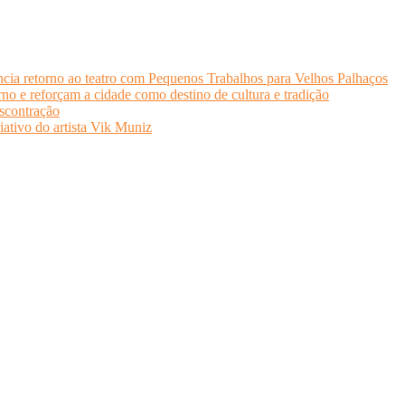
cia retorno ao teatro com Pequenos Trabalhos para Velhos Palhaços
o e reforçam a cidade como destino de cultura e tradição
scontração
iativo do artista Vik Muniz