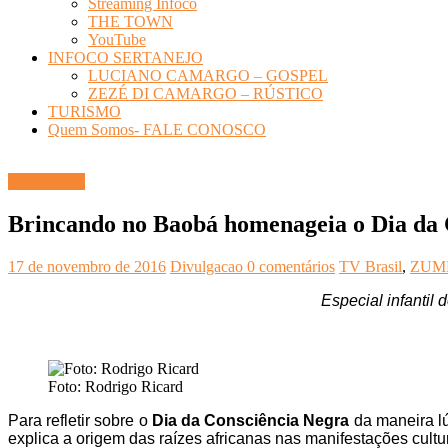
Streaming Infoco
THE TOWN
YouTube
INFOCO SERTANEJO
LUCIANO CAMARGO – GOSPEL
ZEZÉ DI CAMARGO – RÚSTICO
TURISMO
Quem Somos- FALE CONOSCO
CULTURA
Brincando no Baobá homenageia o Dia da C
17 de novembro de 2016
Divulgacao
0 comentários
TV Brasil
,
ZUM
Especial infantil
Foto: Rodrigo Ricard
Para refletir sobre o
Dia da Consciência Negra
da maneira lú
explica a origem das raízes africanas nas manifestações cultura