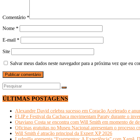
Comentário
*
Nome
*
E-mail
*
Site
Salvar meus dados neste navegador para a próxima vez que eu co
ÚLTIMAS POSTAGENS
Alexandre David celebra sucesso em Coração Acelerado e anun
FLIP e Festival da Cachaça movimentam Paraty durante o invern
Otaviano Costa se encontra com Will Smith em momento de de
Oficinas gratuitas no Museu Nacional apresentam o processo cr
Will Smith é atração principal da Expert XP 2026
Ludmilla apresenta “Fragmentos: A Experiência” com Xamã, Du