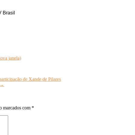
 Brasil
ova janela)
rticipação de Xande de Pilares
→
ão marcados com
*