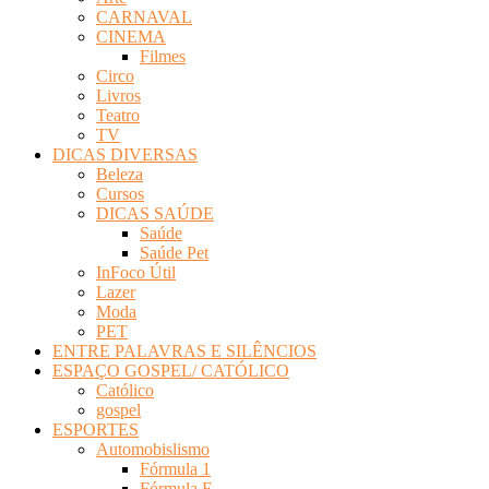
CARNAVAL
CINEMA
Filmes
Circo
Livros
Teatro
TV
DICAS DIVERSAS
Beleza
Cursos
DICAS SAÚDE
Saúde
Saúde Pet
InFoco Útil
Lazer
Moda
PET
ENTRE PALAVRAS E SILÊNCIOS
ESPAÇO GOSPEL/ CATÓLICO
Católico
gospel
ESPORTES
Automobislismo
Fórmula 1
Fórmula E