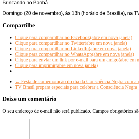
Brincando no Baobá
Domingo (20 de novembro), às 13h (horário de Brasília), na TV
Compartilhe
Clique para compartilhar no Facebook(abre em nova janela)
Clique para compartilhar no Twitter(abre em nova janela)
Clique para compartilhar no LinkedIn(abre em nova janela)
Clique para compartilhar no WhatsApp(abre em nova janela)
Clique para enviar um link por e-mail para um amigo(abre em n
Clique para imprimir(abre em nova janela)
←
Festa de comemoração do dia da Consciência Negra com a pa
TV Brasil prepara especiais para celebrar a Consciência Negra
Deixe um comentário
O seu endereço de e-mail não será publicado.
Campos obrigatórios s