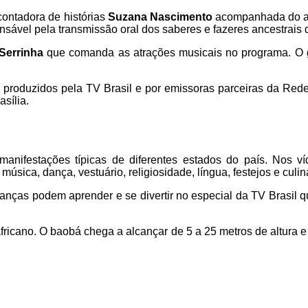
contadora de histórias
Suzana Nascimento
acompanhada do a
sponsável pela transmissão oral dos saberes e fazeres ancestrai
Serrinha
que comanda as atrações musicais no programa. O gr
 produzidos pela TV Brasil e por emissoras parceiras da Red
sília.
anifestações típicas de diferentes estados do país. Nos ví
música, dança, vestuário, religiosidade, língua, festejos e culin
rianças podem aprender e se divertir no especial da TV Brasil 
fricano. O baobá chega a alcançar de 5 a 25 metros de altura