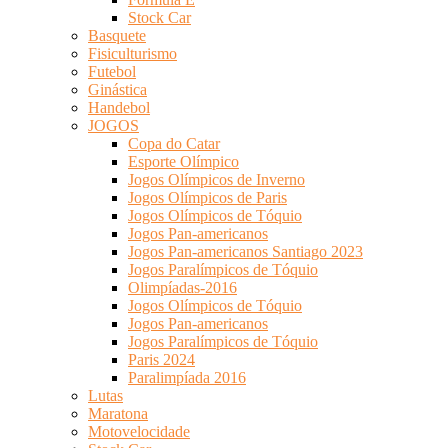
Stock Car
Basquete
Fisiculturismo
Futebol
Ginástica
Handebol
JOGOS
Copa do Catar
Esporte Olímpico
Jogos Olímpicos de Inverno
Jogos Olímpicos de Paris
Jogos Olímpicos de Tóquio
Jogos Pan-americanos
Jogos Pan-americanos Santiago 2023
Jogos Paralímpicos de Tóquio
Olimpíadas-2016
Jogos Olímpicos de Tóquio
Jogos Pan-americanos
Jogos Paralímpicos de Tóquio
Paris 2024
Paralimpíada 2016
Lutas
Maratona
Motovelocidade