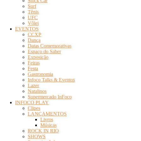
Stock Car
Surf
Tênis
UFC
Vôlei
EVENTOS
CCXP
Dança
Datas Comemorativas
Espaço do Saber
Exposição
Feiras
Festa
Gastronomia
Infoco Talks & Eventos
Lazer
Natalinos
Supermercado InFoco
INFOCO PLAY
Clipes
LANÇAMENTOS
Livros
Músicas
ROCK IN RIO
SHOWS