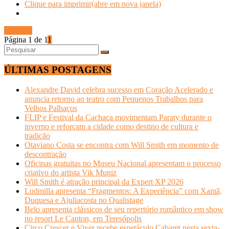
Clique para imprimir(abre em nova janela)
Ler mais
Página 1 de 1
1
ÚLTIMAS POSTAGENS
Alexandre David celebra sucesso em Coração Acelerado e
anuncia retorno ao teatro com Pequenos Trabalhos para
Velhos Palhaços
FLIP e Festival da Cachaça movimentam Paraty durante o
inverno e reforçam a cidade como destino de cultura e
tradição
Otaviano Costa se encontra com Will Smith em momento de
descontração
Oficinas gratuitas no Museu Nacional apresentam o processo
criativo do artista Vik Muniz
Will Smith é atração principal da Expert XP 2026
Ludmilla apresenta “Fragmentos: A Experiência” com Xamã,
Duquesa e Ajuliacosta no Qualistage
Belo apresenta clássicos de seu repertório romântico em show
no resort Le Canton, em Teresópolis
Circo Crescer e Viver recebe espetáculo Cabaret nesta sexta-