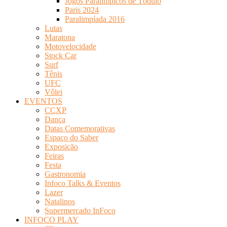
Jogos Paralímpicos de Tóquio
Paris 2024
Paralimpíada 2016
Lutas
Maratona
Motovelocidade
Stock Car
Surf
Tênis
UFC
Vôlei
EVENTOS
CCXP
Dança
Datas Comemorativas
Espaço do Saber
Exposição
Feiras
Festa
Gastronomia
Infoco Talks & Eventos
Lazer
Natalinos
Supermercado InFoco
INFOCO PLAY