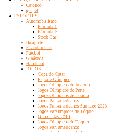
Católico
gospel
ESPORTES
Automobislismo
Fórmula 1
Fórmula E
Stock Car
Basquete
Fisiculturismo
Futebol
Ginástica
Handebol
JOGOS
Copa do Catar
Esporte Olímpico
Jogos Olímpicos de Inverno
Jogos Olímpicos de Paris
Jogos Olímpicos de Tóquio
Jogos Pan-americanos
Jogos Pan-americanos Santiago 2023
Jogos Paralímpicos de Tóquio
Olimpíadas-2016
Jogos Olímpicos de Tóquio
Jogos Pan-americanos