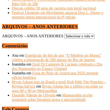
feira (24), às 20h
Djavan celebra 50 anos de carreira com turnê nacional
Festival Elemento em Movimento anuncia Don L, Ebony e
primeiro artista internacional da 8ª edição
ARQUIVOS – ANOS ANTERIORES
ARQUIVOS – ANOS ANTERIORES
Comentários
Ana
em
Espetáculo de fim de ano “O Mistério no Museu”
celebra a imaginação de 280 alunos do Rio de Janeiro
Joaninha
em
Zezé Di Camargo & Luciano celebram o Dia
dos Namorados no Espaço Unimed
Joaninha
em
Festa do Peão de Americana 2026 promete
edição histórica
Bryan Adams traz ao Brasil a turnê Roll With The Punches –
Revista InFoco
em
Bryan Adams faz o público recordar os
anos 80 e 90 no Metropolitan
Danielle Valente de Oliveira
em
Mangaratiba recebe
seminário sobre literatura negra e ancestralidade
Fale Conosco