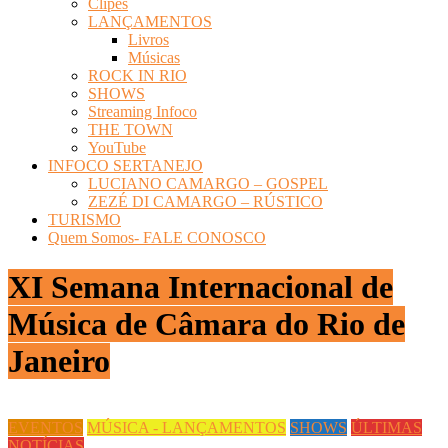
Clipes
LANÇAMENTOS
Livros
Músicas
ROCK IN RIO
SHOWS
Streaming Infoco
THE TOWN
YouTube
INFOCO SERTANEJO
LUCIANO CAMARGO – GOSPEL
ZEZÉ DI CAMARGO – RÚSTICO
TURISMO
Quem Somos- FALE CONOSCO
XI Semana Internacional de
Música de Câmara do Rio de
Janeiro
EVENTOS
MÚSICA - LANÇAMENTOS
SHOWS
ÚLTIMAS
NOTÍCIAS