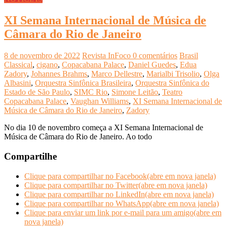
XI Semana Internacional de Música de
Câmara do Rio de Janeiro
8 de novembro de 2022
Revista InFoco
0 comentários
Brasil
Classical
,
cigano
,
Copacabana Palace
,
Daniel Guedes
,
Edua
Zadory
,
Johannes Brahms
,
Marco Dellestre
,
Marialbi Trisolio
,
Olga
Albasini
,
Orquestra Sinfônica Brasileira
,
Orquestra Sinfônica do
Estado de São Paulo
,
SIMC Rio
,
Simone Leitão
,
Teatro
Copacabana Palace
,
Vaughan Williams
,
XI Semana Internacional de
Música de Câmara do Rio de Janeiro
,
Zadory
No dia 10 de novembro começa a XI Semana Internacional de
Música de Câmara do Rio de Janeiro. Ao todo
Compartilhe
Clique para compartilhar no Facebook(abre em nova janela)
Clique para compartilhar no Twitter(abre em nova janela)
Clique para compartilhar no LinkedIn(abre em nova janela)
Clique para compartilhar no WhatsApp(abre em nova janela)
Clique para enviar um link por e-mail para um amigo(abre em
nova janela)