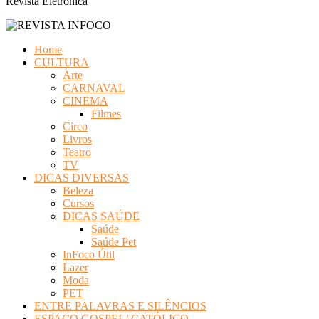
Revista Eletrônica
Home
CULTURA
Arte
CARNAVAL
CINEMA
Filmes
Circo
Livros
Teatro
TV
DICAS DIVERSAS
Beleza
Cursos
DICAS SAÚDE
Saúde
Saúde Pet
InFoco Útil
Lazer
Moda
PET
ENTRE PALAVRAS E SILÊNCIOS
ESPAÇO GOSPEL/ CATÓLICO