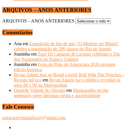
ARQUIVOS – ANOS ANTERIORES
ARQUIVOS – ANOS ANTERIORES
Comentários
Ana
em
Espetáculo de fim de ano “O Mistério no Museu”
celebra a imaginação de 280 alunos do Rio de Janeiro
Joaninha
em
Zezé Di Camargo & Luciano celebram o Dia
dos Namorados no Espaço Unimed
Joaninha
em
Festa do Peão de Americana 2026 promete
edição histórica
Bryan Adams traz ao Brasil a turnê Roll With The Punches –
Revista InFoco
em
Bryan Adams faz o público recordar os
anos 80 e 90 no Metropolitan
Danielle Valente de Oliveira
em
Mangaratiba recebe
seminário sobre literatura negra e ancestralidade
Fale Conosco
redacaorevistainfocorj@gmail.com