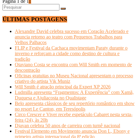
Página 1 de 1
1
ÚLTIMAS POSTAGENS
Alexandre David celebra sucesso em Coração Acelerado e
anuncia retorno ao teatro com Pequenos Trabalhos para
Velhos Palhaços
FLIP e Festival da Cachaça movimentam Paraty durante o
inverno e reforçam a cidade como destino de cultura e
tradição
Otaviano Costa se encontra com Will Smith em momento de
descontração
Oficinas gratuitas no Museu Nacional apresentam o processo
criativo do artista Vik Muniz
Will Smith é atração principal da Expert XP 2026
Ludmilla apresenta “Fragmentos: A Experiência” com Xamã,
Duquesa e Ajuliacosta no Qualistage
Belo apresenta clássicos de seu repertório romântico em show
no resort Le Canton, em Teresópolis
Circo Crescer e Viver recebe espetáculo Cabaret nesta sexta-
feira (24), às 20h
Djavan celebra 50 anos de carreira com turnê nacional
Festival Elemento em Movimento anuncia Don L, Ebony e
primeiro artista internacional da 8ª edição