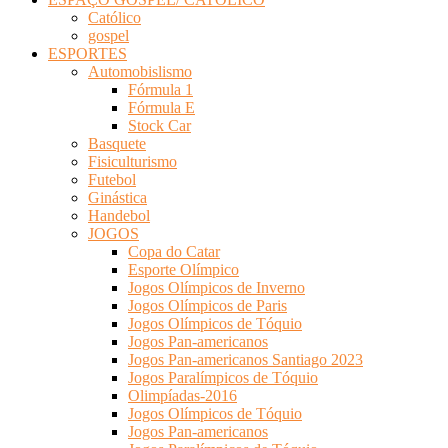
Católico
gospel
ESPORTES
Automobislismo
Fórmula 1
Fórmula E
Stock Car
Basquete
Fisiculturismo
Futebol
Ginástica
Handebol
JOGOS
Copa do Catar
Esporte Olímpico
Jogos Olímpicos de Inverno
Jogos Olímpicos de Paris
Jogos Olímpicos de Tóquio
Jogos Pan-americanos
Jogos Pan-americanos Santiago 2023
Jogos Paralímpicos de Tóquio
Olimpíadas-2016
Jogos Olímpicos de Tóquio
Jogos Pan-americanos