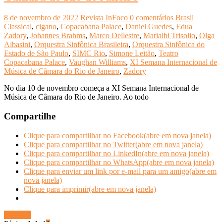
8 de novembro de 2022
Revista InFoco
0 comentários
Brasil
Classical
,
cigano
,
Copacabana Palace
,
Daniel Guedes
,
Edua
Zadory
,
Johannes Brahms
,
Marco Dellestre
,
Marialbi Trisolio
,
Olga
Albasini
,
Orquestra Sinfônica Brasileira
,
Orquestra Sinfônica do
Estado de São Paulo
,
SIMC Rio
,
Simone Leitão
,
Teatro
Copacabana Palace
,
Vaughan Williams
,
XI Semana Internacional de
Música de Câmara do Rio de Janeiro
,
Zadory
No dia 10 de novembro começa a XI Semana Internacional de
Música de Câmara do Rio de Janeiro. Ao todo
Compartilhe
Clique para compartilhar no Facebook(abre em nova janela)
Clique para compartilhar no Twitter(abre em nova janela)
Clique para compartilhar no LinkedIn(abre em nova janela)
Clique para compartilhar no WhatsApp(abre em nova janela)
Clique para enviar um link por e-mail para um amigo(abre em
nova janela)
Clique para imprimir(abre em nova janela)
Ler mais