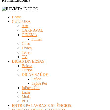
Revista Eletrônica
Home
CULTURA
Arte
CARNAVAL
CINEMA
Filmes
Circo
Livros
Teatro
TV
DICAS DIVERSAS
Beleza
Cursos
DICAS SAÚDE
Saúde
Saúde Pet
InFoco Útil
Lazer
Moda
PET
ENTRE PALAVRAS E SILÊNCIOS
ESPAÇO GOSPEL/ CATÓLICO