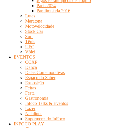
Jogos Paralímpicos de Tóquio
Paris 2024
Paralimpíada 2016
Lutas
Maratona
Motovelocidade
Stock Car
Surf
Tênis
UFC
Vôlei
EVENTOS
CCXP
Dança
Datas Comemorativas
Espaço do Saber
Exposição
Feiras
Festa
Gastronomia
Infoco Talks & Eventos
Lazer
Natalinos
Supermercado InFoco
INFOCO PLAY