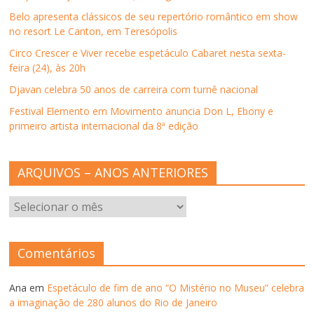
a
)
a
a
m
)
)
)
n
Belo apresenta clássicos de seu repertório romântico em show
o
v
no resort Le Canton, em Teresópolis
a
j
Circo Crescer e Viver recebe espetáculo Cabaret nesta sexta-
a
n
feira (24), às 20h
e
l
Djavan celebra 50 anos de carreira com turnê nacional
a
)
Festival Elemento em Movimento anuncia Don L, Ebony e
primeiro artista internacional da 8ª edição
ARQUIVOS – ANOS ANTERIORES
ARQUIVOS
–
ANOS
ANTERIORES
Comentários
Ana
em
Espetáculo de fim de ano “O Mistério no Museu” celebra
a imaginação de 280 alunos do Rio de Janeiro