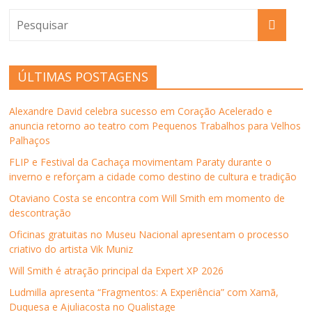
a
a
a
a
a
i
r
r
r
r
r
m
t
t
t
t
u
i
i
i
i
i
m
r
l
l
l
l
l
(
h
h
h
h
i
a
a
a
a
a
n
b
r
r
r
r
k
r
ÚLTIMAS POSTAGENS
n
n
n
n
p
e
o
o
o
o
o
e
F
T
L
W
r
m
a
w
i
h
e
n
Alexandre David celebra sucesso em Coração Acelerado e
c
i
n
a
-
o
e
t
k
t
m
v
anuncia retorno ao teatro com Pequenos Trabalhos para Velhos
b
t
e
s
a
a
Palhaços
o
e
d
A
i
j
o
r
I
p
l
a
k
(
n
p
p
n
FLIP e Festival da Cachaça movimentam Paraty durante o
(
a
(
(
a
e
inverno e reforçam a cidade como destino de cultura e tradição
a
b
a
a
r
l
b
r
b
b
a
a
r
e
r
r
u
)
Otaviano Costa se encontra com Will Smith em momento de
e
e
e
e
m
descontração
e
m
e
e
a
m
n
m
m
m
n
o
n
n
i
Oficinas gratuitas no Museu Nacional apresentam o processo
o
v
o
o
g
criativo do artista Vik Muniz
v
a
v
v
o
a
j
a
a
(
j
a
j
j
a
Will Smith é atração principal da Expert XP 2026
a
n
a
a
b
n
e
n
n
r
Ludmilla apresenta “Fragmentos: A Experiência” com Xamã,
e
l
e
e
e
l
a
l
l
e
Duquesa e Ajuliacosta no Qualistage