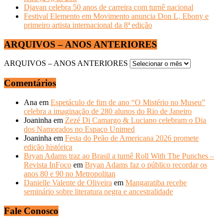
Djavan celebra 50 anos de carreira com turnê nacional
Festival Elemento em Movimento anuncia Don L, Ebony e
primeiro artista internacional da 8ª edição
ARQUIVOS – ANOS ANTERIORES
ARQUIVOS – ANOS ANTERIORES
Comentários
Ana
em
Espetáculo de fim de ano “O Mistério no Museu”
celebra a imaginação de 280 alunos do Rio de Janeiro
Joaninha
em
Zezé Di Camargo & Luciano celebram o Dia
dos Namorados no Espaço Unimed
Joaninha
em
Festa do Peão de Americana 2026 promete
edição histórica
Bryan Adams traz ao Brasil a turnê Roll With The Punches –
Revista InFoco
em
Bryan Adams faz o público recordar os
anos 80 e 90 no Metropolitan
Danielle Valente de Oliveira
em
Mangaratiba recebe
seminário sobre literatura negra e ancestralidade
Fale Conosco