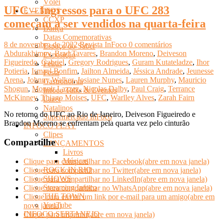
Vôlei
UFC – Ingressos para o UFC 283
EVENTOS
CCXP
começam a ser vendidos na quarta-feira
Dança
Datas Comemorativas
8 de novembro de 2022
Revista InFoco
0 comentários
Espaço do Saber
Abdurakhimov
,
Brad Tavares
,
Brandon Moreno
,
Deiveson
Exposição
Figueiredo
,
Gabriel
,
Gregory Rodrigues
,
Guram Kutateladze
,
Ihor
Feiras
Potieria
,
Ismael Bonfim
,
Jailton Almeida
,
Jéssica Andrade
,
Jeunesse
Festa
Arena
,
Johnny Walker
,
Josiane Nunes
,
Lauren Murphy
,
Mauricio
Gastronomia
Shogun
,
Mounir Lazzez
,
Nicolas Dalby
,
Paul Craig
,
Terrance
Infoco Talks & Eventos
McKinney
,
Thiago Moises
,
UFC
,
Warlley Alves
,
Zarah Fairn
Lazer
Natalinos
No retorno do UFC ao Rio de Janeiro, Deiveson Figueiredo e
Supermercado InFoco
Brandon Moreno se enfrentam pela quarta vez pelo cinturão
INFOCO PLAY
Clipes
Compartilhe
LANÇAMENTOS
Livros
Músicas
Clique para compartilhar no Facebook(abre em nova janela)
ROCK IN RIO
Clique para compartilhar no Twitter(abre em nova janela)
SHOWS
Clique para compartilhar no LinkedIn(abre em nova janela)
Streaming Infoco
Clique para compartilhar no WhatsApp(abre em nova janela)
THE TOWN
Clique para enviar um link por e-mail para um amigo(abre em
YouTube
nova janela)
INFOCO SERTANEJO
Clique para imprimir(abre em nova janela)