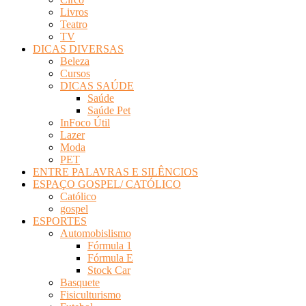
Livros
Teatro
TV
DICAS DIVERSAS
Beleza
Cursos
DICAS SAÚDE
Saúde
Saúde Pet
InFoco Útil
Lazer
Moda
PET
ENTRE PALAVRAS E SILÊNCIOS
ESPAÇO GOSPEL/ CATÓLICO
Católico
gospel
ESPORTES
Automobislismo
Fórmula 1
Fórmula E
Stock Car
Basquete
Fisiculturismo