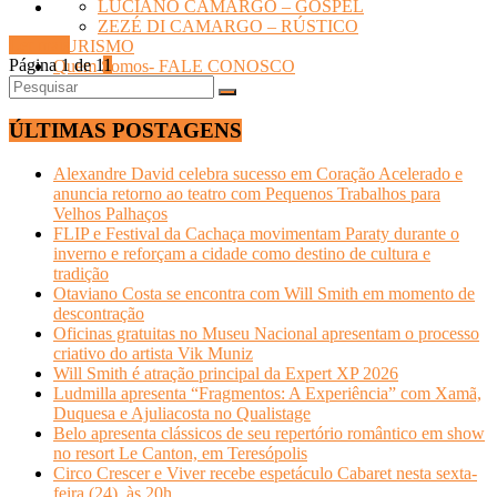
LUCIANO CAMARGO – GOSPEL
ZEZÉ DI CAMARGO – RÚSTICO
Ler mais
TURISMO
Página 1 de 1
1
Quem Somos- FALE CONOSCO
ÚLTIMAS POSTAGENS
Alexandre David celebra sucesso em Coração Acelerado e
anuncia retorno ao teatro com Pequenos Trabalhos para
Velhos Palhaços
FLIP e Festival da Cachaça movimentam Paraty durante o
inverno e reforçam a cidade como destino de cultura e
tradição
Otaviano Costa se encontra com Will Smith em momento de
descontração
Oficinas gratuitas no Museu Nacional apresentam o processo
criativo do artista Vik Muniz
Will Smith é atração principal da Expert XP 2026
Ludmilla apresenta “Fragmentos: A Experiência” com Xamã,
Duquesa e Ajuliacosta no Qualistage
Belo apresenta clássicos de seu repertório romântico em show
no resort Le Canton, em Teresópolis
Circo Crescer e Viver recebe espetáculo Cabaret nesta sexta-
feira (24), às 20h