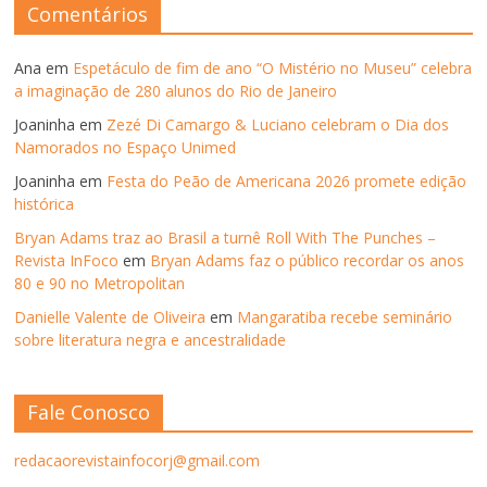
ANTERIORES
Comentários
Ana
em
Espetáculo de fim de ano “O Mistério no Museu” celebra
a imaginação de 280 alunos do Rio de Janeiro
Joaninha
em
Zezé Di Camargo & Luciano celebram o Dia dos
Namorados no Espaço Unimed
Joaninha
em
Festa do Peão de Americana 2026 promete edição
histórica
Bryan Adams traz ao Brasil a turnê Roll With The Punches –
Revista InFoco
em
Bryan Adams faz o público recordar os anos
80 e 90 no Metropolitan
Danielle Valente de Oliveira
em
Mangaratiba recebe seminário
sobre literatura negra e ancestralidade
Fale Conosco
redacaorevistainfocorj@gmail.com