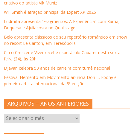
criativo do artista Vik Muniz
v
a
v
v
o
a
j
a
a
(
j
a
j
j
a
Will Smith é atração principal da Expert XP 2026
a
n
a
a
b
n
e
n
n
r
Ludmilla apresenta “Fragmentos: A Experiência” com Xamã,
e
l
e
e
e
l
a
l
l
e
Duquesa e Ajuliacosta no Qualistage
a
)
a
a
m
)
)
)
n
Belo apresenta clássicos de seu repertório romântico em show
o
v
no resort Le Canton, em Teresópolis
a
j
Circo Crescer e Viver recebe espetáculo Cabaret nesta sexta-
a
n
feira (24), às 20h
e
l
Djavan celebra 50 anos de carreira com turnê nacional
a
)
Festival Elemento em Movimento anuncia Don L, Ebony e
primeiro artista internacional da 8ª edição
ARQUIVOS – ANOS ANTERIORES
ARQUIVOS
–
ANOS