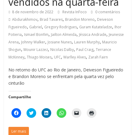
vendidos na quarta-feira
8 de novembro de 2022
Revista InFoco
0 comentários
,
,
,
Abdurakhimov
Brad Tavares
Brandon Moreno
Deiveson
,
,
,
,
Figueiredo
Gabriel
Gregory Rodrigues
Guram Kutateladze
Ihor
,
,
,
,
Potieria
Ismael Bonfim
Jailton Almeida
Jéssica Andrade
Jeunesse
,
,
,
,
Arena
Johnny Walker
Josiane Nunes
Lauren Murphy
Mauricio
,
,
,
,
Shogun
Mounir Lazzez
Nicolas Dalby
Paul Craig
Terrance
,
,
,
,
McKinney
Thiago Moises
UFC
Warlley Alves
Zarah Fairn
No retorno do UFC ao Rio de Janeiro, Deiveson Figueiredo
e Brandon Moreno se enfrentam pela quarta vez pelo
cinturão
Compartilhe
C
C
C
C
C
C
l
l
l
l
l
l
i
i
i
i
i
i
q
q
q
q
q
q
u
u
u
u
u
u
Ler mais
e
e
e
e
e
e