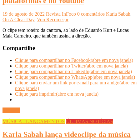
plataformas e no Youtube
19 de agosto de 2022
Revista InFoco
0 comentários
Karla Sabah
,
On A Clear Day
,
Vou Recomeçar
O clipe tem roteiro da cantora, ao lado de Eduardo Kurt e Lucas
Maia Carneiro, que também assina a direção.
Compartilhe
Clique para compartilhar no Facebook(abre em nova janela)
Clique para compartilhar no Twitter(abre em nova janela)
Clique para compartilhar no LinkedIn(abre em nova janela)
Clique para compartilhar no WhatsApp(abre em nova janela)
Clique para enviar um link por e-mail para um amigo(abre em
nova janela)
Clique para imprimir(abre em nova janela)
Ler mais
MÚSICA - LANÇAMENTOS
ÚLTIMAS NOTÍCIAS
Karla Sabah lança videoclipe da música