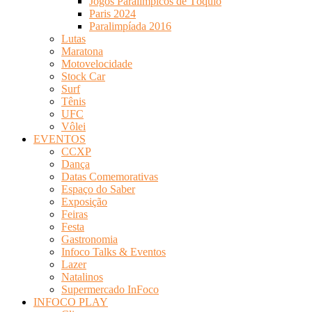
Jogos Paralímpicos de Tóquio
Paris 2024
Paralimpíada 2016
Lutas
Maratona
Motovelocidade
Stock Car
Surf
Tênis
UFC
Vôlei
EVENTOS
CCXP
Dança
Datas Comemorativas
Espaço do Saber
Exposição
Feiras
Festa
Gastronomia
Infoco Talks & Eventos
Lazer
Natalinos
Supermercado InFoco
INFOCO PLAY