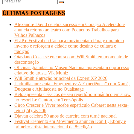
ÚLTIMAS POSTAGENS
Alexandre David celebra sucesso em Coração Acelerado e
anuncia retorno ao teatro com Pequenos Trabalhos para
Velhos Palhaços
FLIP e Festival da Cachaça movimentam Paraty durante o
inverno e reforçam a cidade como destino de cultura e
tradição
Otaviano Costa se encontra com Will Smith em momento de
descontração
Oficinas gratuitas no Museu Nacional apresentam o processo
criativo do artista Vik Muniz
Will Smith é atração principal da Expert XP 2026
Ludmilla apresenta “Fragmentos: A Experiência” com Xamã,
Duquesa e Ajuliacosta no Qualistage
Belo apresenta clássicos de seu repertório romântico em show
no resort Le Canton, em Teresópolis
Circo Crescer e Viver recebe espetáculo Cabaret nesta sexta-
feira (24), às 20h
Djavan celebra 50 anos de carreira com turnê nacional
Festival Elemento em Movimento anuncia Don L, Ebony e
primeiro artista internacional da 8ª edição