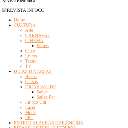
Revista Eletrônica
Home
CULTURA
Arte
CARNAVAL
CINEMA
Filmes
Circo
Livros
Teatro
TV
DICAS DIVERSAS
Beleza
Cursos
DICAS SAÚDE
Saúde
Saúde Pet
InFoco Útil
Lazer
Moda
PET
ENTRE PALAVRAS E SILÊNCIOS
ESPAÇO GOSPEL/ CATÓLICO