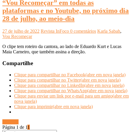
“Vou Recomeçar” em todas as
plataformas e no Youtube, no próximo dia
28 de julho, ao meio-dia
27 de julho de 2022
Revista InFoco
0 comentários
Karla Sabah
,
Vou Recomeçar
O clipe tem roteiro da cantora, ao lado de Eduardo Kurt e Lucas
Maia Carneiro, que também assina a direção.
Compartilhe
Clique para compartilhar no Facebook(abre em nova janela)
Clique para compartilhar no Twitter(abre em nova janela)
Clique para compartilhar no LinkedIn(abre em nova janela)
Clique para compartilhar no WhatsApp(abre em nova janela)
Clique para enviar um link por e-mail para um amigo(abre em
nova janela)
Clique para imprimir(abre em nova janela)
Ler mais
Página 1 de 1
1