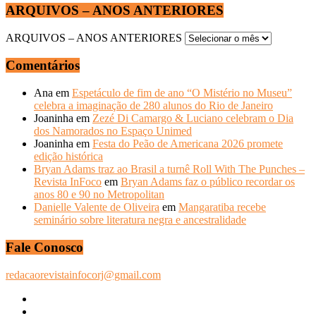
ARQUIVOS – ANOS ANTERIORES
ARQUIVOS – ANOS ANTERIORES
Comentários
Ana
em
Espetáculo de fim de ano “O Mistério no Museu”
celebra a imaginação de 280 alunos do Rio de Janeiro
Joaninha
em
Zezé Di Camargo & Luciano celebram o Dia
dos Namorados no Espaço Unimed
Joaninha
em
Festa do Peão de Americana 2026 promete
edição histórica
Bryan Adams traz ao Brasil a turnê Roll With The Punches –
Revista InFoco
em
Bryan Adams faz o público recordar os
anos 80 e 90 no Metropolitan
Danielle Valente de Oliveira
em
Mangaratiba recebe
seminário sobre literatura negra e ancestralidade
Fale Conosco
redacaorevistainfocorj@gmail.com