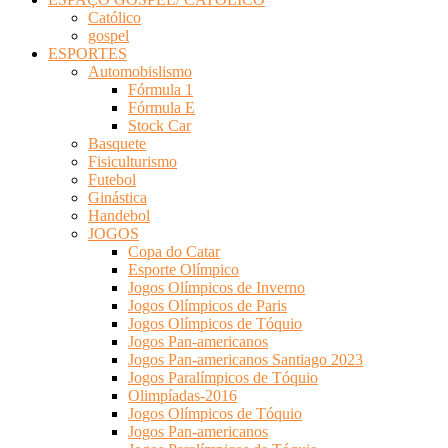
Católico
gospel
ESPORTES
Automobislismo
Fórmula 1
Fórmula E
Stock Car
Basquete
Fisiculturismo
Futebol
Ginástica
Handebol
JOGOS
Copa do Catar
Esporte Olímpico
Jogos Olímpicos de Inverno
Jogos Olímpicos de Paris
Jogos Olímpicos de Tóquio
Jogos Pan-americanos
Jogos Pan-americanos Santiago 2023
Jogos Paralímpicos de Tóquio
Olimpíadas-2016
Jogos Olímpicos de Tóquio
Jogos Pan-americanos