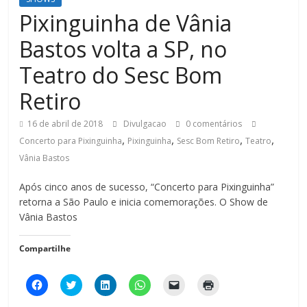
Pixinguinha de Vânia
Bastos volta a SP, no
Teatro do Sesc Bom
Retiro
16 de abril de 2018
Divulgacao
0 comentários
,
,
,
,
Concerto para Pixinguinha
Pixinguinha
Sesc Bom Retiro
Teatro
Vânia Bastos
Após cinco anos de sucesso, “Concerto para Pixinguinha”
retorna a São Paulo e inicia comemorações. O Show de
Vânia Bastos
Compartilhe
C
C
C
C
C
C
l
l
l
l
l
l
i
i
i
i
i
i