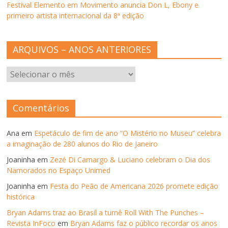
Festival Elemento em Movimento anuncia Don L, Ebony e
primeiro artista internacional da 8ª edição
ARQUIVOS – ANOS ANTERIORES
ARQUIVOS
–
ANOS
ANTERIORES
Comentários
Ana
em
Espetáculo de fim de ano “O Mistério no Museu” celebra
a imaginação de 280 alunos do Rio de Janeiro
Joaninha
em
Zezé Di Camargo & Luciano celebram o Dia dos
Namorados no Espaço Unimed
Joaninha
em
Festa do Peão de Americana 2026 promete edição
histórica
Bryan Adams traz ao Brasil a turnê Roll With The Punches –
Revista InFoco
em
Bryan Adams faz o público recordar os anos