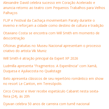
a
w
i
h
e
n
Alexandre David celebra sucesso em Coração Acelerado e
c
i
n
a
-
o
e
t
k
t
m
v
anuncia retorno ao teatro com Pequenos Trabalhos para Velhos
b
t
e
s
a
a
Palhaços
o
e
d
A
i
j
o
r
I
p
l
a
k
(
n
p
p
n
FLIP e Festival da Cachaça movimentam Paraty durante o
(
a
(
(
a
e
inverno e reforçam a cidade como destino de cultura e tradição
a
b
a
a
r
l
b
r
b
b
a
a
r
e
r
r
u
)
Otaviano Costa se encontra com Will Smith em momento de
e
e
e
e
m
descontração
e
m
e
e
a
m
n
m
m
m
n
o
n
n
i
Oficinas gratuitas no Museu Nacional apresentam o processo
o
v
o
o
g
criativo do artista Vik Muniz
v
a
v
v
o
a
j
a
a
(
j
a
j
j
a
Will Smith é atração principal da Expert XP 2026
a
n
a
a
b
n
e
n
n
r
Ludmilla apresenta “Fragmentos: A Experiência” com Xamã,
e
l
e
e
e
l
a
l
l
e
Duquesa e Ajuliacosta no Qualistage
a
)
a
a
m
)
)
)
n
Belo apresenta clássicos de seu repertório romântico em show
o
v
no resort Le Canton, em Teresópolis
a
j
Circo Crescer e Viver recebe espetáculo Cabaret nesta sexta-
a
n
feira (24), às 20h
e
l
Djavan celebra 50 anos de carreira com turnê nacional
a
)