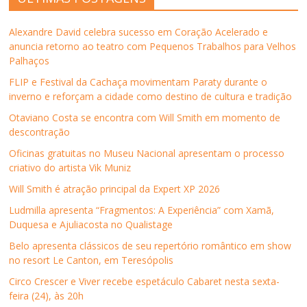
o
o
o
o
o
e
F
T
L
W
r
m
a
w
i
h
e
n
Alexandre David celebra sucesso em Coração Acelerado e
c
i
n
a
-
o
e
t
k
t
m
v
anuncia retorno ao teatro com Pequenos Trabalhos para Velhos
b
t
e
s
a
a
Palhaços
o
e
d
A
i
j
o
r
I
p
l
a
k
(
n
p
p
n
FLIP e Festival da Cachaça movimentam Paraty durante o
(
a
(
(
a
e
inverno e reforçam a cidade como destino de cultura e tradição
a
b
a
a
r
l
b
r
b
b
a
a
r
e
r
r
u
)
Otaviano Costa se encontra com Will Smith em momento de
e
e
e
e
m
descontração
e
m
e
e
a
m
n
m
m
m
n
o
n
n
i
Oficinas gratuitas no Museu Nacional apresentam o processo
o
v
o
o
g
criativo do artista Vik Muniz
v
a
v
v
o
a
j
a
a
(
j
a
j
j
a
Will Smith é atração principal da Expert XP 2026
a
n
a
a
b
n
e
n
n
r
Ludmilla apresenta “Fragmentos: A Experiência” com Xamã,
e
l
e
e
e
l
a
l
l
e
Duquesa e Ajuliacosta no Qualistage
a
)
a
a
m
)
)
)
n
Belo apresenta clássicos de seu repertório romântico em show
o
v
no resort Le Canton, em Teresópolis
a
j
Circo Crescer e Viver recebe espetáculo Cabaret nesta sexta-
a
n
feira (24), às 20h
e