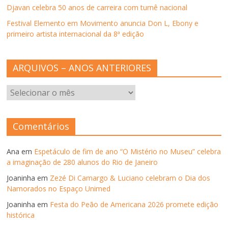
l
Djavan celebra 50 anos de carreira com turnê nacional
a
)
Festival Elemento em Movimento anuncia Don L, Ebony e
primeiro artista internacional da 8ª edição
ARQUIVOS – ANOS ANTERIORES
ARQUIVOS
–
ANOS
ANTERIORES
Comentários
Ana
em
Espetáculo de fim de ano “O Mistério no Museu” celebra
a imaginação de 280 alunos do Rio de Janeiro
Joaninha
em
Zezé Di Camargo & Luciano celebram o Dia dos
Namorados no Espaço Unimed
Joaninha
em
Festa do Peão de Americana 2026 promete edição
histórica