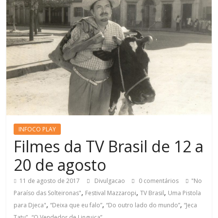
INFOCO PLAY
Filmes da TV Brasil de 12 a
20 de agosto
11 de agosto de 2017
Divulgacao
0 comentários
"No
,
,
,
Paraíso das Solteironas"
Festival Mazzaropi
TV Brasil
Uma Pistola
,
,
,
para Djeca"
“Deixa que eu falo”
“Do outro lado do mundo”
“Jeca
,
Tatu”
“O Vendedor de Linguiça”