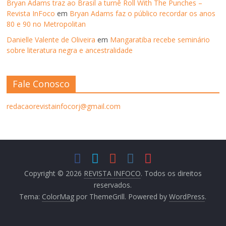
Bryan Adams traz ao Brasil a turnê Roll With The Punches –
Revista InFoco
em
Bryan Adams faz o público recordar os anos
80 e 90 no Metropolitan
Danielle Valente de Oliveira
em
Mangaratiba recebe seminário
sobre literatura negra e ancestralidade
Fale Conosco
redacaorevistainfocorj@gmail.com
Copyright © 2026
REVISTA INFOCO
. Todos os direitos
reservados.
Tema:
ColorMag
por ThemeGrill. Powered by
WordPress
.