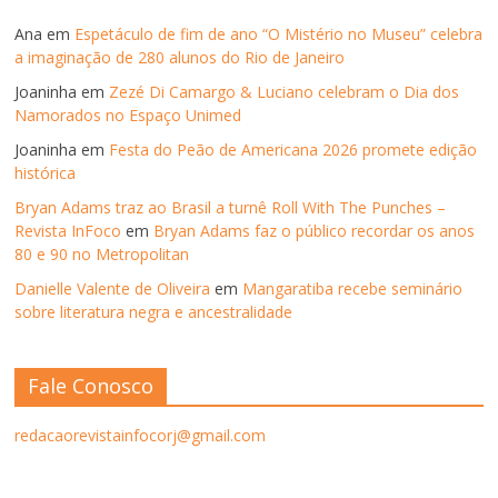
Ana
em
Espetáculo de fim de ano “O Mistério no Museu” celebra
a imaginação de 280 alunos do Rio de Janeiro
Joaninha
em
Zezé Di Camargo & Luciano celebram o Dia dos
Namorados no Espaço Unimed
Joaninha
em
Festa do Peão de Americana 2026 promete edição
histórica
Bryan Adams traz ao Brasil a turnê Roll With The Punches –
Revista InFoco
em
Bryan Adams faz o público recordar os anos
80 e 90 no Metropolitan
Danielle Valente de Oliveira
em
Mangaratiba recebe seminário
sobre literatura negra e ancestralidade
Fale Conosco
redacaorevistainfocorj@gmail.com