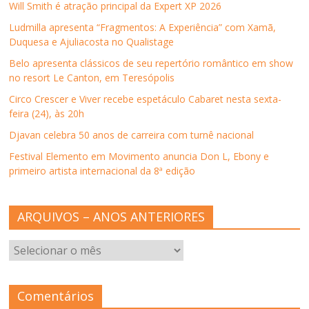
j
a
j
j
a
Will Smith é atração principal da Expert XP 2026
a
n
a
a
b
n
e
n
n
r
Ludmilla apresenta “Fragmentos: A Experiência” com Xamã,
e
l
e
e
e
l
a
l
l
e
Duquesa e Ajuliacosta no Qualistage
a
)
a
a
m
)
)
)
n
Belo apresenta clássicos de seu repertório romântico em show
o
v
no resort Le Canton, em Teresópolis
a
j
Circo Crescer e Viver recebe espetáculo Cabaret nesta sexta-
a
n
feira (24), às 20h
e
l
Djavan celebra 50 anos de carreira com turnê nacional
a
)
Festival Elemento em Movimento anuncia Don L, Ebony e
primeiro artista internacional da 8ª edição
ARQUIVOS – ANOS ANTERIORES
ARQUIVOS
–
ANOS
ANTERIORES
Comentários