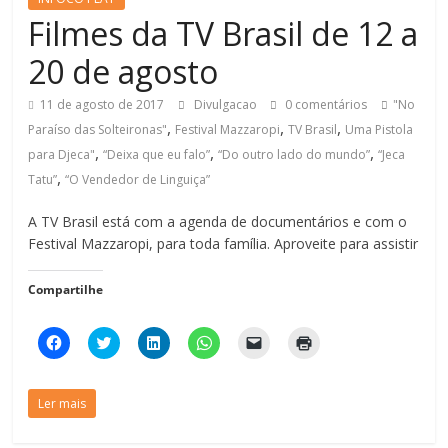
Filmes da TV Brasil de 12 a
20 de agosto
11 de agosto de 2017
Divulgacao
0 comentários
"No
,
,
,
Paraíso das Solteironas"
Festival Mazzaropi
TV Brasil
Uma Pistola
,
,
,
para Djeca"
“Deixa que eu falo”
“Do outro lado do mundo”
“Jeca
,
Tatu”
“O Vendedor de Linguiça”
A TV Brasil está com a agenda de documentários e com o
Festival Mazzaropi, para toda família. Aproveite para assistir
Compartilhe
C
C
C
C
C
C
l
l
l
l
l
l
i
i
i
i
i
i
q
q
q
q
q
q
u
u
u
u
u
u
Ler mais
e
e
e
e
e
e
p
p
p
p
p
p
a
a
a
a
a
a
r
r
r
r
r
r