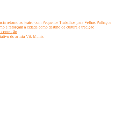
cia retorno ao teatro com Pequenos Trabalhos para Velhos Palhaços
o e reforçam a cidade como destino de cultura e tradição
scontração
iativo do artista Vik Muniz