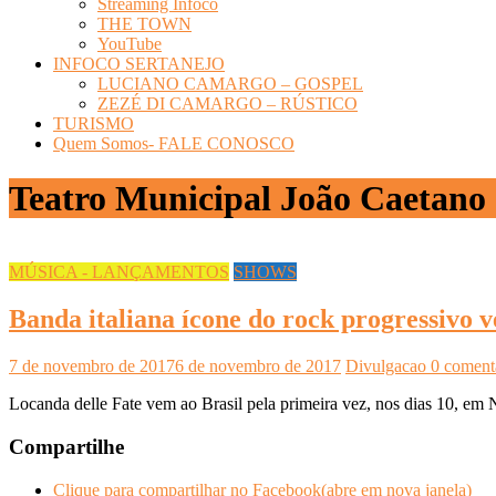
Streaming Infoco
THE TOWN
YouTube
INFOCO SERTANEJO
LUCIANO CAMARGO – GOSPEL
ZEZÉ DI CAMARGO – RÚSTICO
TURISMO
Quem Somos- FALE CONOSCO
Teatro Municipal João Caetano 
MÚSICA - LANÇAMENTOS
SHOWS
Banda italiana ícone do rock progressivo v
7 de novembro de 2017
6 de novembro de 2017
Divulgacao
0 coment
Locanda delle Fate vem ao Brasil pela primeira vez, nos dias 10, em N
Compartilhe
Clique para compartilhar no Facebook(abre em nova janela)