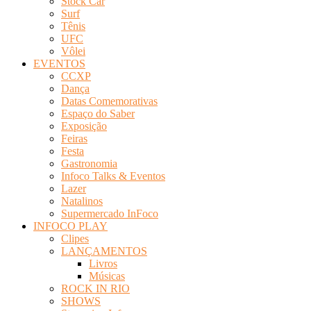
Stock Car
Surf
Tênis
UFC
Vôlei
EVENTOS
CCXP
Dança
Datas Comemorativas
Espaço do Saber
Exposição
Feiras
Festa
Gastronomia
Infoco Talks & Eventos
Lazer
Natalinos
Supermercado InFoco
INFOCO PLAY
Clipes
LANÇAMENTOS
Livros
Músicas
ROCK IN RIO
SHOWS