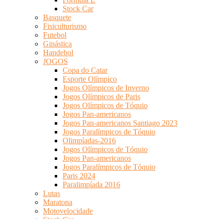
Stock Car
Basquete
Fisiculturismo
Futebol
Ginástica
Handebol
JOGOS
Copa do Catar
Esporte Olímpico
Jogos Olímpicos de Inverno
Jogos Olímpicos de Paris
Jogos Olímpicos de Tóquio
Jogos Pan-americanos
Jogos Pan-americanos Santiago 2023
Jogos Paralímpicos de Tóquio
Olimpíadas-2016
Jogos Olímpicos de Tóquio
Jogos Pan-americanos
Jogos Paralímpicos de Tóquio
Paris 2024
Paralimpíada 2016
Lutas
Maratona
Motovelocidade