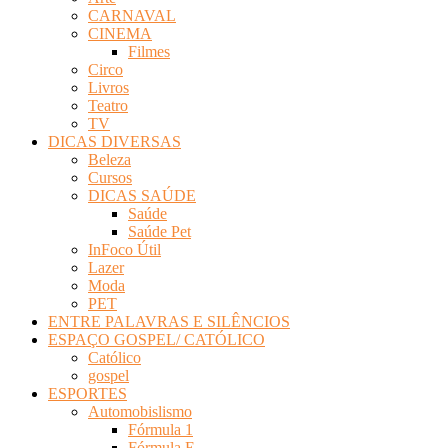
CARNAVAL
CINEMA
Filmes
Circo
Livros
Teatro
TV
DICAS DIVERSAS
Beleza
Cursos
DICAS SAÚDE
Saúde
Saúde Pet
InFoco Útil
Lazer
Moda
PET
ENTRE PALAVRAS E SILÊNCIOS
ESPAÇO GOSPEL/ CATÓLICO
Católico
gospel
ESPORTES
Automobislismo
Fórmula 1
Fórmula E