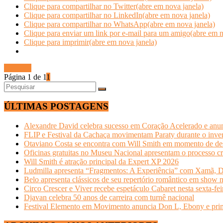
Clique para compartilhar no Twitter(abre em nova janela)
Clique para compartilhar no LinkedIn(abre em nova janela)
Clique para compartilhar no WhatsApp(abre em nova janela)
Clique para enviar um link por e-mail para um amigo(abre em n
Clique para imprimir(abre em nova janela)
Ler mais
Página 1 de 1
1
ÚLTIMAS POSTAGENS
Alexandre David celebra sucesso em Coração Acelerado e anun
FLIP e Festival da Cachaça movimentam Paraty durante o invern
Otaviano Costa se encontra com Will Smith em momento de de
Oficinas gratuitas no Museu Nacional apresentam o processo cr
Will Smith é atração principal da Expert XP 2026
Ludmilla apresenta “Fragmentos: A Experiência” com Xamã, Du
Belo apresenta clássicos de seu repertório romântico em show 
Circo Crescer e Viver recebe espetáculo Cabaret nesta sexta-fei
Djavan celebra 50 anos de carreira com turnê nacional
Festival Elemento em Movimento anuncia Don L, Ebony e primeir