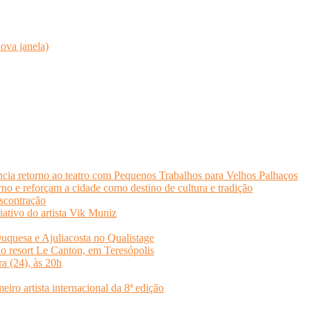
ova janela)
cia retorno ao teatro com Pequenos Trabalhos para Velhos Palhaços
o e reforçam a cidade como destino de cultura e tradição
scontração
iativo do artista Vik Muniz
quesa e Ajuliacosta no Qualistage
no resort Le Canton, em Teresópolis
ra (24), às 20h
o artista internacional da 8ª edição