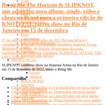
Vôlei
Bring Me The Horizon & SLIPKNOT,
EVENTOS
CCXP
que anunciou novo álbum, single, vídeo e
Dança
chega ao Brasil para a primeira edição do
Datas Comemorativas
Espaço do Saber
KNOTFEST, fazem show no Rio de
Exposição
Janeiro em 15 de dezembro
Feiras
Festa
Gastronomia
27 de julho de 2022
30 de julho de 2022
Revista InFoco
0
Infoco Talks & Eventos
comentários
Bring Me The Horizon
,
Headliner
,
Jeunesse Arena
,
Lazer
Motionless in White
,
Mr Bungle
,
Roadrunner Records
,
Natalinos
Sambódromo do Anhembi
,
Sepultura
,
SLIPKNOT
,
SO FAR
,
THE
Supermercado InFoco
END
,
Trivium
INFOCO PLAY
Clipes
SLIPKNOT confirma show na Jeunesse Arena no Rio de Janeiro
LANÇAMENTOS
em 15 de dezembro de 2022, tendo o Bring Me
Livros
Músicas
Compartilhe
ROCK IN RIO
SHOWS
Clique para compartilhar no Facebook(abre em nova janela)
Streaming Infoco
Clique para compartilhar no Twitter(abre em nova janela)
THE TOWN
Clique para compartilhar no LinkedIn(abre em nova janela)
YouTube
Clique para compartilhar no WhatsApp(abre em nova janela)
INFOCO SERTANEJO
Clique para enviar um link por e-mail para um amigo(abre em