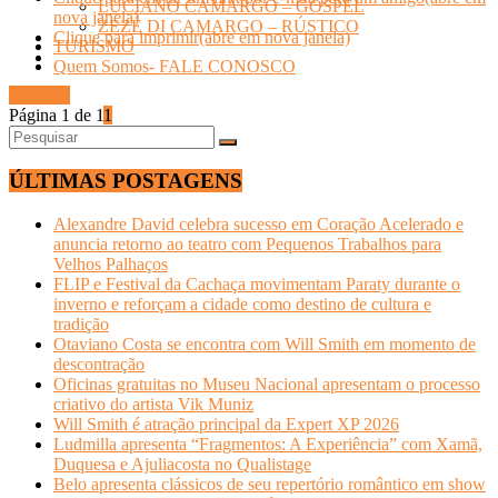
LUCIANO CAMARGO – GOSPEL
nova janela)
ZEZÉ DI CAMARGO – RÚSTICO
Clique para imprimir(abre em nova janela)
TURISMO
Quem Somos- FALE CONOSCO
Ler mais
Página 1 de 1
1
ÚLTIMAS POSTAGENS
Alexandre David celebra sucesso em Coração Acelerado e
anuncia retorno ao teatro com Pequenos Trabalhos para
Velhos Palhaços
FLIP e Festival da Cachaça movimentam Paraty durante o
inverno e reforçam a cidade como destino de cultura e
tradição
Otaviano Costa se encontra com Will Smith em momento de
descontração
Oficinas gratuitas no Museu Nacional apresentam o processo
criativo do artista Vik Muniz
Will Smith é atração principal da Expert XP 2026
Ludmilla apresenta “Fragmentos: A Experiência” com Xamã,
Duquesa e Ajuliacosta no Qualistage
Belo apresenta clássicos de seu repertório romântico em show