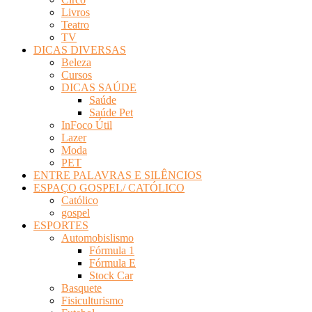
Livros
Teatro
TV
DICAS DIVERSAS
Beleza
Cursos
DICAS SAÚDE
Saúde
Saúde Pet
InFoco Útil
Lazer
Moda
PET
ENTRE PALAVRAS E SILÊNCIOS
ESPAÇO GOSPEL/ CATÓLICO
Católico
gospel
ESPORTES
Automobislismo
Fórmula 1
Fórmula E
Stock Car
Basquete
Fisiculturismo