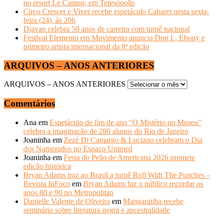
no resort Le Canton, em Teresópolis
Circo Crescer e Viver recebe espetáculo Cabaret nesta sexta-
feira (24), às 20h
Djavan celebra 50 anos de carreira com turnê nacional
Festival Elemento em Movimento anuncia Don L, Ebony e
primeiro artista internacional da 8ª edição
ARQUIVOS – ANOS ANTERIORES
ARQUIVOS – ANOS ANTERIORES
Comentários
Ana
em
Espetáculo de fim de ano “O Mistério no Museu”
celebra a imaginação de 280 alunos do Rio de Janeiro
Joaninha
em
Zezé Di Camargo & Luciano celebram o Dia
dos Namorados no Espaço Unimed
Joaninha
em
Festa do Peão de Americana 2026 promete
edição histórica
Bryan Adams traz ao Brasil a turnê Roll With The Punches –
Revista InFoco
em
Bryan Adams faz o público recordar os
anos 80 e 90 no Metropolitan
Danielle Valente de Oliveira
em
Mangaratiba recebe
seminário sobre literatura negra e ancestralidade