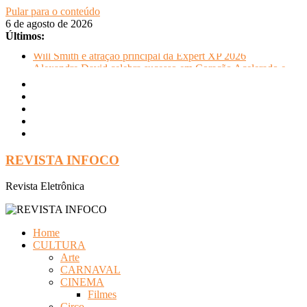
Pular para o conteúdo
6 de agosto de 2026
Últimos:
Will Smith é atração principal da Expert XP 2026
Alexandre David celebra sucesso em Coração Acelerado e
anuncia retorno ao teatro com Pequenos Trabalhos para
Velhos Palhaços
FLIP e Festival da Cachaça movimentam Paraty durante o
inverno e reforçam a cidade como destino de cultura e
tradição
Otaviano Costa se encontra com Will Smith em momento de
descontração
REVISTA INFOCO
Oficinas gratuitas no Museu Nacional apresentam o processo
criativo do artista Vik Muniz
Revista Eletrônica
Home
CULTURA
Arte
CARNAVAL
CINEMA
Filmes
Circo