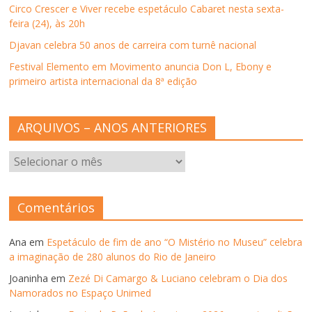
j
Circo Crescer e Viver recebe espetáculo Cabaret nesta sexta-
a
n
feira (24), às 20h
e
l
Djavan celebra 50 anos de carreira com turnê nacional
a
)
Festival Elemento em Movimento anuncia Don L, Ebony e
primeiro artista internacional da 8ª edição
ARQUIVOS – ANOS ANTERIORES
ARQUIVOS
–
ANOS
ANTERIORES
Comentários
Ana
em
Espetáculo de fim de ano “O Mistério no Museu” celebra
a imaginação de 280 alunos do Rio de Janeiro
Joaninha
em
Zezé Di Camargo & Luciano celebram o Dia dos
Namorados no Espaço Unimed