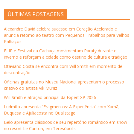
h
h
h
h
i
a
a
a
a
a
n
b
r
r
r
r
k
r
ÚLTIMAS POSTAGENS
n
n
n
n
p
e
o
o
o
o
o
e
F
T
L
W
r
m
a
w
i
h
e
n
Alexandre David celebra sucesso em Coração Acelerado e
c
i
n
a
-
o
e
t
k
t
m
v
anuncia retorno ao teatro com Pequenos Trabalhos para Velhos
b
t
e
s
a
a
Palhaços
o
e
d
A
i
j
o
r
I
p
l
a
k
(
n
p
p
n
FLIP e Festival da Cachaça movimentam Paraty durante o
(
a
(
(
a
e
inverno e reforçam a cidade como destino de cultura e tradição
a
b
a
a
r
l
b
r
b
b
a
a
r
e
r
r
u
)
Otaviano Costa se encontra com Will Smith em momento de
e
e
e
e
m
descontração
e
m
e
e
a
m
n
m
m
m
n
o
n
n
i
Oficinas gratuitas no Museu Nacional apresentam o processo
o
v
o
o
g
criativo do artista Vik Muniz
v
a
v
v
o
a
j
a
a
(
j
a
j
j
a
Will Smith é atração principal da Expert XP 2026
a
n
a
a
b
n
e
n
n
r
Ludmilla apresenta “Fragmentos: A Experiência” com Xamã,
e
l
e
e
e
l
a
l
l
e
Duquesa e Ajuliacosta no Qualistage
a
)
a
a
m
)
)
)
n
Belo apresenta clássicos de seu repertório romântico em show
o
v
no resort Le Canton, em Teresópolis
a