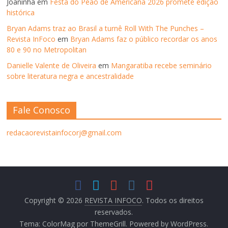
Joaninha
em
Festa do Peão de Americana 2026 promete edição
histórica
Bryan Adams traz ao Brasil a turnê Roll With The Punches –
Revista InFoco
em
Bryan Adams faz o público recordar os anos
80 e 90 no Metropolitan
Danielle Valente de Oliveira
em
Mangaratiba recebe seminário
sobre literatura negra e ancestralidade
Fale Conosco
redacaorevistainfocorj@gmail.com
Copyright © 2026
REVISTA INFOCO
. Todos os direitos
reservados.
Tema:
ColorMag
por ThemeGrill. Powered by
WordPress
.