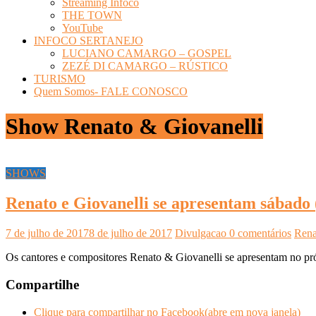
Streaming Infoco
THE TOWN
YouTube
INFOCO SERTANEJO
LUCIANO CAMARGO – GOSPEL
ZEZÉ DI CAMARGO – RÚSTICO
TURISMO
Quem Somos- FALE CONOSCO
Show Renato & Giovanelli
SHOWS
Renato e Giovanelli se apresentam sábado 
7 de julho de 2017
8 de julho de 2017
Divulgacao
0 comentários
Rena
Os cantores e compositores Renato & Giovanelli se apresentam no pr
Compartilhe
Clique para compartilhar no Facebook(abre em nova janela)