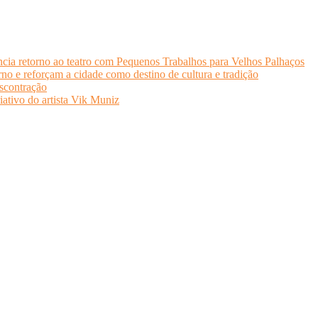
cia retorno ao teatro com Pequenos Trabalhos para Velhos Palhaços
o e reforçam a cidade como destino de cultura e tradição
scontração
iativo do artista Vik Muniz