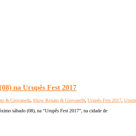
(08) na Urupês Fest 2017
to & Giovanelli
,
Show Renato & Giovanelli
,
Urupês Fest 2017
,
Ururp
óximo sábado (08), na “Urupês Fest 2017”, na cidade de