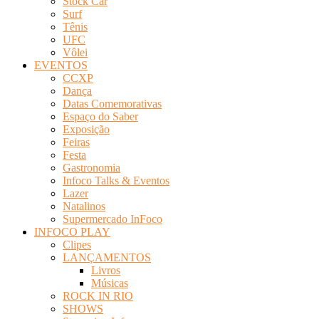
Stock Car
Surf
Tênis
UFC
Vôlei
EVENTOS
CCXP
Dança
Datas Comemorativas
Espaço do Saber
Exposição
Feiras
Festa
Gastronomia
Infoco Talks & Eventos
Lazer
Natalinos
Supermercado InFoco
INFOCO PLAY
Clipes
LANÇAMENTOS
Livros
Músicas
ROCK IN RIO
SHOWS