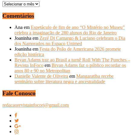
ARQUIVOS
–
ANOS
Comentários
ANTERIORES
Ana
em
Espetáculo de fim de ano “O Mistério no Museu”
celebra a imaginação de 280 alunos do Rio de Janeiro
Joaninha
em
Zezé Di Camargo & Luciano celebram o Dia
dos Namorados no Espaço Unimed
Joaninha
em
Festa do Peão de Americana 2026 promete
edição histórica
Bryan Adams traz ao Brasil a turnê Roll With The Punches –
Revista InFoco
em
Bryan Adams faz o público recordar os
anos 80 e 90 no Metropolitan
Danielle Valente de Oliveira
em
Mangaratiba recebe
seminário sobre literatura negra e ancestralidade
Fale Conosco
redacaorevistainfocorj@gmail.com