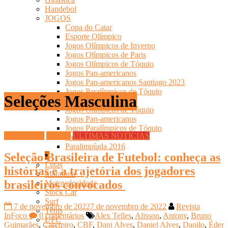
Handebol
JOGOS
Copa do Catar
Esporte Olímpico
Jogos Olímpicos de Inverno
Jogos Olímpicos de Paris
Jogos Olímpicos de Tóquio
Jogos Pan-americanos
Jogos Pan-americanos Santiago 2023
Jogos Paralímpicos de Tóquio
Seleções Masculina
Olimpíadas-2016
Jogos Olímpicos de Tóquio
Jogos Pan-americanos
Jogos Paralímpicos de Tóquio
ESPORTES
Futebol
ÚLTIMAS NOTÍCIAS
Paris 2024
Paralimpíada 2016
Seleção Brasileira de Futebol: conheça as
Lutas
histórias e a trajetória dos jogadores
Maratona
brasileiros convocados
Motovelocidade
Stock Car
Surf
7 de novembro de 2022
7 de novembro de 2022
Revista
Tênis
InFoco
0 comentários
Alex Telles
,
Alisson
,
Antony
,
Bruno
UFC
Guimarães
,
Casemiro
,
CBF
,
Dani Alves
,
Daniel Alves
,
Danilo
,
Éder