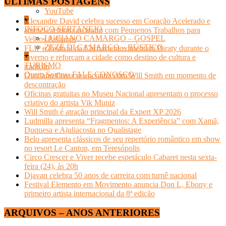
ÚLTIMAS POSTAGENS
THE TOWN
YouTube
Alexandre David celebra sucesso em Coração Acelerado e
INFOCO SERTANEJO
anuncia retorno ao teatro com Pequenos Trabalhos para
LUCIANO CAMARGO – GOSPEL
Velhos Palhaços
ZEZÉ DI CAMARGO – RÚSTICO
FLIP e Festival da Cachaça movimentam Paraty durante o
inverno e reforçam a cidade como destino de cultura e
TURISMO
tradição
Quem Somos- FALE CONOSCO
Otaviano Costa se encontra com Will Smith em momento de
descontração
Oficinas gratuitas no Museu Nacional apresentam o processo
criativo do artista Vik Muniz
Will Smith é atração principal da Expert XP 2026
Ludmilla apresenta “Fragmentos: A Experiência” com Xamã,
Duquesa e Ajuliacosta no Qualistage
Belo apresenta clássicos de seu repertório romântico em show
no resort Le Canton, em Teresópolis
Circo Crescer e Viver recebe espetáculo Cabaret nesta sexta-
feira (24), às 20h
Djavan celebra 50 anos de carreira com turnê nacional
Festival Elemento em Movimento anuncia Don L, Ebony e
primeiro artista internacional da 8ª edição
ARQUIVOS – ANOS ANTERIORES