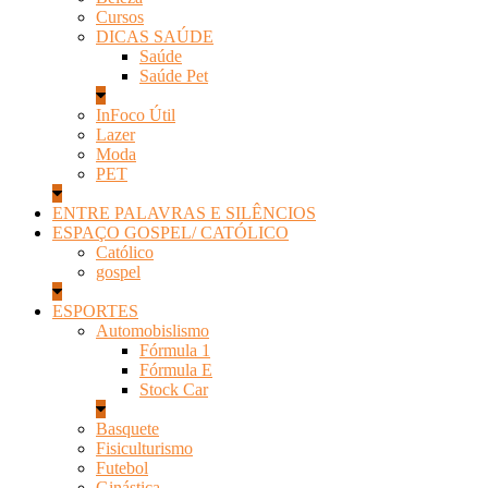
Cursos
DICAS SAÚDE
Saúde
Saúde Pet
InFoco Útil
Lazer
Moda
PET
ENTRE PALAVRAS E SILÊNCIOS
ESPAÇO GOSPEL/ CATÓLICO
Católico
gospel
ESPORTES
Automobislismo
Fórmula 1
Fórmula E
Stock Car
Basquete
Fisiculturismo
Futebol
Ginástica