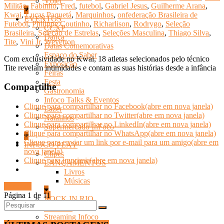
Vôlei
Militão
,
Fabinho
,
Fred
,
futebol
,
Gabriel Jesus
,
Guilherme Arana
,
Kwai
,
Lucas Paquetá
,
Marquinhos
,
onfederação Brasileira de
EVENTOS
Futebol
,
Philippe Coutinho
,
Richarlison
,
Rodrygo
,
Seleção
CCXP
Brasileira
,
Seleção de Estrelas
,
Seleções Masculina
,
Thiago Silva
,
Dança
Tite
,
Vini Jr
,
Weverton
Datas Comemorativas
Espaço do Saber
Com exclusividade no Kwai, 18 atletas selecionados pelo técnico
Exposição
Tite revelam intimidades e contam as suas histórias desde a infância
Feiras
Festa
Compartilhe
Gastronomia
Infoco Talks & Eventos
Clique para compartilhar no Facebook(abre em nova janela)
Lazer
Clique para compartilhar no Twitter(abre em nova janela)
Natalinos
Clique para compartilhar no LinkedIn(abre em nova janela)
Supermercado InFoco
Clique para compartilhar no WhatsApp(abre em nova janela)
Clique para enviar um link por e-mail para um amigo(abre em
INFOCO PLAY
nova janela)
Clipes
Clique para imprimir(abre em nova janela)
LANÇAMENTOS
Livros
Músicas
Ler mais
Página 1 de 1
1
ROCK IN RIO
SHOWS
Streaming Infoco