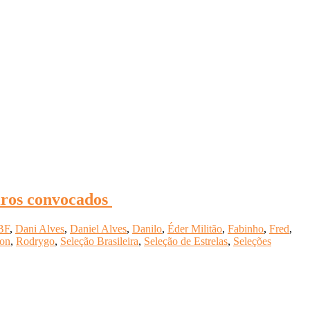
eiros convocados
BF
,
Dani Alves
,
Daniel Alves
,
Danilo
,
Éder Militão
,
Fabinho
,
Fred
,
son
,
Rodrygo
,
Seleção Brasileira
,
Seleção de Estrelas
,
Seleções