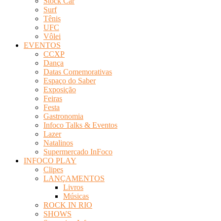
Stock Car
Surf
Tênis
UFC
Vôlei
EVENTOS
CCXP
Dança
Datas Comemorativas
Espaço do Saber
Exposição
Feiras
Festa
Gastronomia
Infoco Talks & Eventos
Lazer
Natalinos
Supermercado InFoco
INFOCO PLAY
Clipes
LANÇAMENTOS
Livros
Músicas
ROCK IN RIO
SHOWS