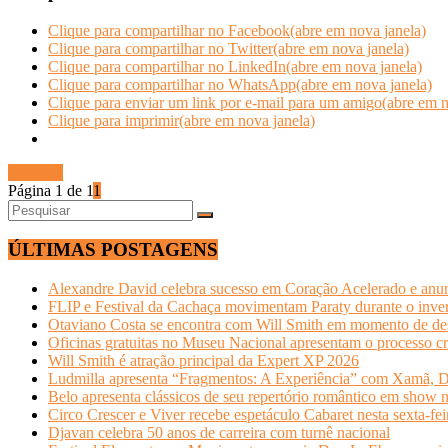
Clique para compartilhar no Facebook(abre em nova janela)
Clique para compartilhar no Twitter(abre em nova janela)
Clique para compartilhar no LinkedIn(abre em nova janela)
Clique para compartilhar no WhatsApp(abre em nova janela)
Clique para enviar um link por e-mail para um amigo(abre em n
Clique para imprimir(abre em nova janela)
Ler mais
Página 1 de 1
1
ÚLTIMAS POSTAGENS
Alexandre David celebra sucesso em Coração Acelerado e anun
FLIP e Festival da Cachaça movimentam Paraty durante o invern
Otaviano Costa se encontra com Will Smith em momento de de
Oficinas gratuitas no Museu Nacional apresentam o processo cr
Will Smith é atração principal da Expert XP 2026
Ludmilla apresenta “Fragmentos: A Experiência” com Xamã, Du
Belo apresenta clássicos de seu repertório romântico em show 
Circo Crescer e Viver recebe espetáculo Cabaret nesta sexta-fei
Djavan celebra 50 anos de carreira com turnê nacional