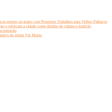
cia retorno ao teatro com Pequenos Trabalhos para Velhos Palhaços
o e reforçam a cidade como destino de cultura e tradição
scontração
iativo do artista Vik Muniz