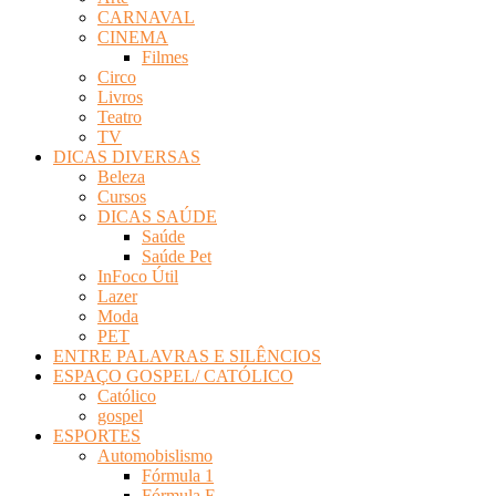
CARNAVAL
CINEMA
Filmes
Circo
Livros
Teatro
TV
DICAS DIVERSAS
Beleza
Cursos
DICAS SAÚDE
Saúde
Saúde Pet
InFoco Útil
Lazer
Moda
PET
ENTRE PALAVRAS E SILÊNCIOS
ESPAÇO GOSPEL/ CATÓLICO
Católico
gospel
ESPORTES
Automobislismo
Fórmula 1
Fórmula E