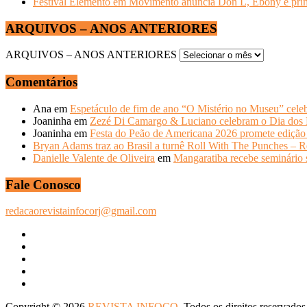
Festival Elemento em Movimento anuncia Don L, Ebony e primeir
ARQUIVOS – ANOS ANTERIORES
ARQUIVOS – ANOS ANTERIORES
Comentários
Ana
em
Espetáculo de fim de ano “O Mistério no Museu” celeb
Joaninha
em
Zezé Di Camargo & Luciano celebram o Dia do
Joaninha
em
Festa do Peão de Americana 2026 promete edição 
Bryan Adams traz ao Brasil a turnê Roll With The Punches – R
Danielle Valente de Oliveira
em
Mangaratiba recebe seminário s
Fale Conosco
redacaorevistainfocorj@gmail.com
Copyright © 2026
REVISTA INFOCO
. Todos os direitos reservados