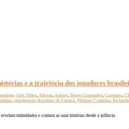
istórias e a trajetória dos jogadores brasil
entários
Alex Telles
,
Alisson
,
Antony
,
Bruno Guimarães
,
Casemiro
,
C
uinhos
,
onfederação Brasileira de Futebol
,
Philippe Coutinho
,
Richarli
revelam intimidades e contam as suas histórias desde a infância