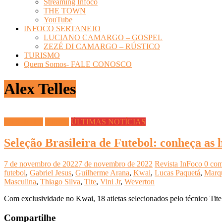
Streaming Infoco
THE TOWN
YouTube
INFOCO SERTANEJO
LUCIANO CAMARGO – GOSPEL
ZEZÉ DI CAMARGO – RÚSTICO
TURISMO
Quem Somos- FALE CONOSCO
Alex Telles
ESPORTES
Futebol
ÚLTIMAS NOTÍCIAS
Seleção Brasileira de Futebol: conheça as h
7 de novembro de 2022
7 de novembro de 2022
Revista InFoco
0 com
futebol
,
Gabriel Jesus
,
Guilherme Arana
,
Kwai
,
Lucas Paquetá
,
Marq
Masculina
,
Thiago Silva
,
Tite
,
Vini Jr
,
Weverton
Com exclusividade no Kwai, 18 atletas selecionados pelo técnico Tite 
Compartilhe