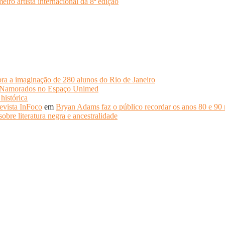
o artista internacional da 8ª edição
ra a imaginação de 280 alunos do Rio de Janeiro
s Namorados no Espaço Unimed
histórica
evista InFoco
em
Bryan Adams faz o público recordar os anos 80 e 90 
obre literatura negra e ancestralidade
.