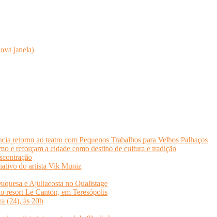
ova janela)
cia retorno ao teatro com Pequenos Trabalhos para Velhos Palhaços
o e reforçam a cidade como destino de cultura e tradição
scontração
iativo do artista Vik Muniz
quesa e Ajuliacosta no Qualistage
no resort Le Canton, em Teresópolis
ra (24), às 20h