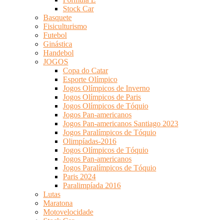
Stock Car
Basquete
Fisiculturismo
Futebol
Ginástica
Handebol
JOGOS
Copa do Catar
Esporte Olímpico
Jogos Olímpicos de Inverno
Jogos Olímpicos de Paris
Jogos Olímpicos de Tóquio
Jogos Pan-americanos
Jogos Pan-americanos Santiago 2023
Jogos Paralímpicos de Tóquio
Olimpíadas-2016
Jogos Olímpicos de Tóquio
Jogos Pan-americanos
Jogos Paralímpicos de Tóquio
Paris 2024
Paralimpíada 2016
Lutas
Maratona
Motovelocidade