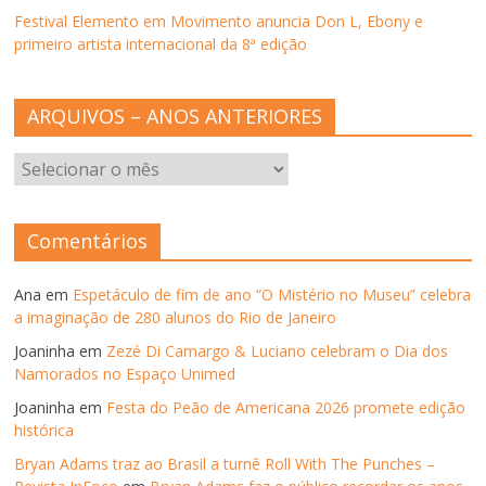
)
Festival Elemento em Movimento anuncia Don L, Ebony e
primeiro artista internacional da 8ª edição
ARQUIVOS – ANOS ANTERIORES
ARQUIVOS
–
ANOS
ANTERIORES
Comentários
Ana
em
Espetáculo de fim de ano “O Mistério no Museu” celebra
a imaginação de 280 alunos do Rio de Janeiro
Joaninha
em
Zezé Di Camargo & Luciano celebram o Dia dos
Namorados no Espaço Unimed
Joaninha
em
Festa do Peão de Americana 2026 promete edição
histórica
Bryan Adams traz ao Brasil a turnê Roll With The Punches –