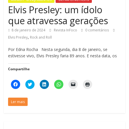
Elvis Presley: um ídolo
que atravessa gerações
8 de janeiro de 2024
Revista InFoco
0 comentários
,
Elvis Presley
Rock and Roll
Por Edna Rocha Nesta segunda, dia 8 de janeiro, se
estivesse vivo, Elvis Presley faria 89 anos. E nesta data, os
Compartilhe
C
C
C
C
C
C
l
l
l
l
l
l
i
i
i
i
i
i
q
q
q
q
q
q
u
u
u
u
u
u
Ler mais
e
e
e
e
e
e
p
p
p
p
p
p
a
a
a
a
a
a
r
r
r
r
r
r
a
a
a
a
a
a
c
c
c
c
e
i
o
o
o
o
n
m
m
m
m
m
v
p