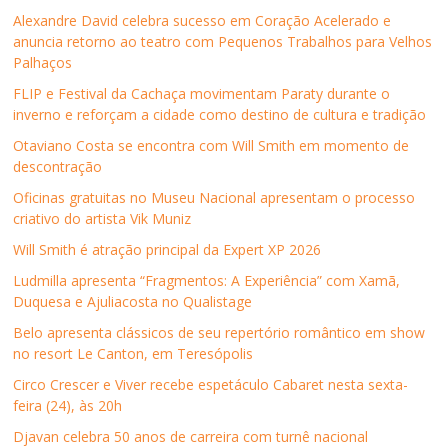
a
w
i
h
e
n
Alexandre David celebra sucesso em Coração Acelerado e
c
i
n
a
-
o
e
t
k
t
m
v
anuncia retorno ao teatro com Pequenos Trabalhos para Velhos
b
t
e
s
a
a
Palhaços
o
e
d
A
i
j
o
r
I
p
l
a
k
(
n
p
p
n
FLIP e Festival da Cachaça movimentam Paraty durante o
(
a
(
(
a
e
inverno e reforçam a cidade como destino de cultura e tradição
a
b
a
a
r
l
b
r
b
b
a
a
r
e
r
r
u
)
Otaviano Costa se encontra com Will Smith em momento de
e
e
e
e
m
descontração
e
m
e
e
a
m
n
m
m
m
n
o
n
n
i
Oficinas gratuitas no Museu Nacional apresentam o processo
o
v
o
o
g
criativo do artista Vik Muniz
v
a
v
v
o
a
j
a
a
(
j
a
j
j
a
Will Smith é atração principal da Expert XP 2026
a
n
a
a
b
n
e
n
n
r
Ludmilla apresenta “Fragmentos: A Experiência” com Xamã,
e
l
e
e
e
l
a
l
l
e
Duquesa e Ajuliacosta no Qualistage
a
)
a
a
m
)
)
)
n
Belo apresenta clássicos de seu repertório romântico em show
o
v
no resort Le Canton, em Teresópolis
a
j
Circo Crescer e Viver recebe espetáculo Cabaret nesta sexta-
a
n
feira (24), às 20h
e
l
Djavan celebra 50 anos de carreira com turnê nacional
a