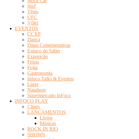
Stock Car
Surf
Tênis
UFC
Vôlei
EVENTOS
CCXP
Dança
Datas Comemorativas
Espaço do Saber
Exposição
Feiras
Festa
Gastronomia
Infoco Talks & Eventos
Lazer
Natalinos
Supermercado InFoco
INFOCO PLAY
Clipes
LANÇAMENTOS
Livros
Músicas
ROCK IN RIO
SHOWS