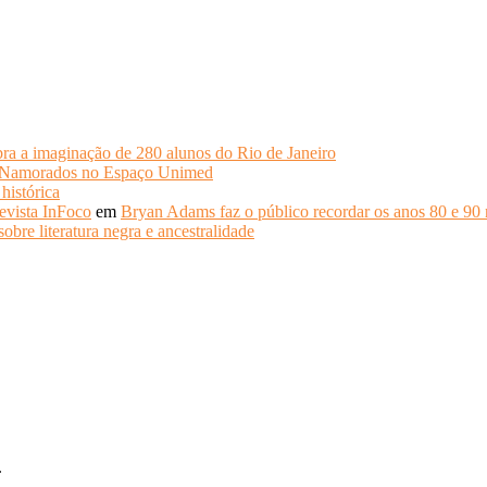
ra a imaginação de 280 alunos do Rio de Janeiro
s Namorados no Espaço Unimed
histórica
evista InFoco
em
Bryan Adams faz o público recordar os anos 80 e 90 
obre literatura negra e ancestralidade
.