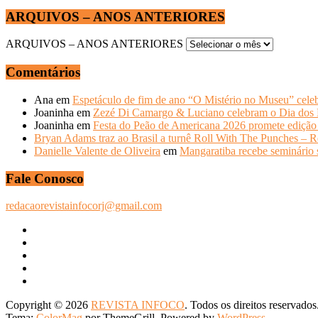
ARQUIVOS – ANOS ANTERIORES
ARQUIVOS – ANOS ANTERIORES
Comentários
Ana
em
Espetáculo de fim de ano “O Mistério no Museu” celeb
Joaninha
em
Zezé Di Camargo & Luciano celebram o Dia do
Joaninha
em
Festa do Peão de Americana 2026 promete edição 
Bryan Adams traz ao Brasil a turnê Roll With The Punches – R
Danielle Valente de Oliveira
em
Mangaratiba recebe seminário s
Fale Conosco
redacaorevistainfocorj@gmail.com
Copyright © 2026
REVISTA INFOCO
. Todos os direitos reservados
Tema:
ColorMag
por ThemeGrill. Powered by
WordPress
.