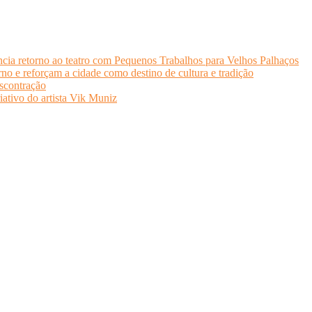
cia retorno ao teatro com Pequenos Trabalhos para Velhos Palhaços
o e reforçam a cidade como destino de cultura e tradição
scontração
iativo do artista Vik Muniz