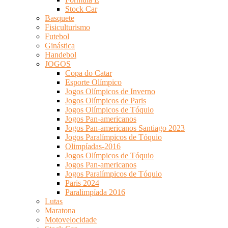
Stock Car
Basquete
Fisiculturismo
Futebol
Ginástica
Handebol
JOGOS
Copa do Catar
Esporte Olímpico
Jogos Olímpicos de Inverno
Jogos Olímpicos de Paris
Jogos Olímpicos de Tóquio
Jogos Pan-americanos
Jogos Pan-americanos Santiago 2023
Jogos Paralímpicos de Tóquio
Olimpíadas-2016
Jogos Olímpicos de Tóquio
Jogos Pan-americanos
Jogos Paralímpicos de Tóquio
Paris 2024
Paralimpíada 2016
Lutas
Maratona
Motovelocidade