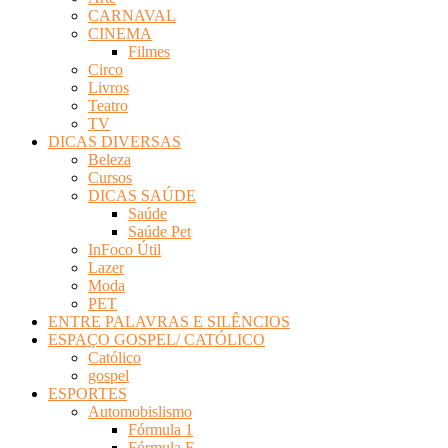
CARNAVAL
CINEMA
Filmes
Circo
Livros
Teatro
TV
DICAS DIVERSAS
Beleza
Cursos
DICAS SAÚDE
Saúde
Saúde Pet
InFoco Útil
Lazer
Moda
PET
ENTRE PALAVRAS E SILÊNCIOS
ESPAÇO GOSPEL/ CATÓLICO
Católico
gospel
ESPORTES
Automobislismo
Fórmula 1
Fórmula E