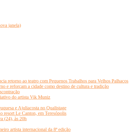
ova janela)
cia retorno ao teatro com Pequenos Trabalhos para Velhos Palhaços
o e reforçam a cidade como destino de cultura e tradição
scontração
iativo do artista Vik Muniz
quesa e Ajuliacosta no Qualistage
no resort Le Canton, em Teresópolis
ra (24), às 20h
o artista internacional da 8ª edição