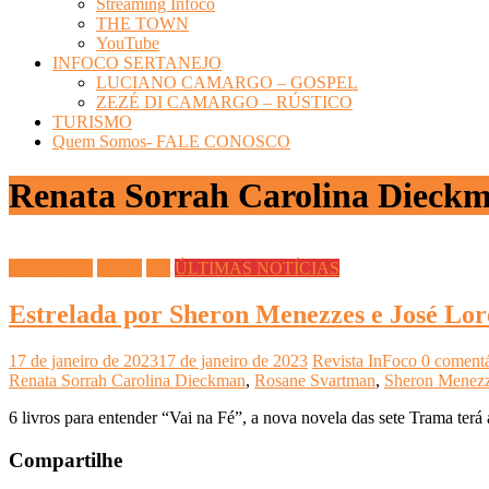
Streaming Infoco
THE TOWN
YouTube
INFOCO SERTANEJO
LUCIANO CAMARGO – GOSPEL
ZEZÉ DI CAMARGO – RÚSTICO
TURISMO
Quem Somos- FALE CONOSCO
Renata Sorrah Carolina Dieck
CULTURA
Livros
TV
ÚLTIMAS NOTÍCIAS
Estrelada por Sheron Menezzes e José Lore
17 de janeiro de 2023
17 de janeiro de 2023
Revista InFoco
0 comentá
Renata Sorrah Carolina Dieckman
,
Rosane Svartman
,
Sheron Menez
6 livros para entender “Vai na Fé”, a nova novela das sete Trama ter
Compartilhe