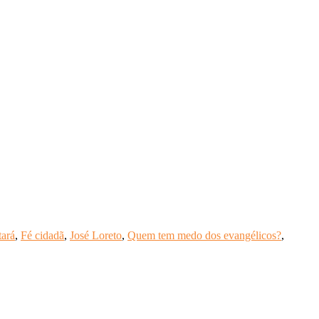
tará
,
Fé cidadã
,
José Loreto
,
Quem tem medo dos evangélicos?
,