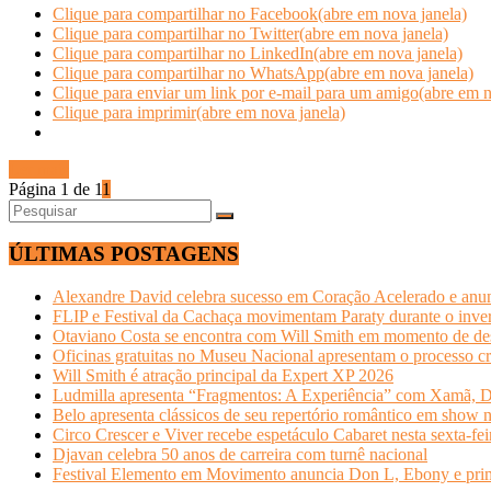
Clique para compartilhar no Facebook(abre em nova janela)
Clique para compartilhar no Twitter(abre em nova janela)
Clique para compartilhar no LinkedIn(abre em nova janela)
Clique para compartilhar no WhatsApp(abre em nova janela)
Clique para enviar um link por e-mail para um amigo(abre em n
Clique para imprimir(abre em nova janela)
Ler mais
Página 1 de 1
1
ÚLTIMAS POSTAGENS
Alexandre David celebra sucesso em Coração Acelerado e anun
FLIP e Festival da Cachaça movimentam Paraty durante o invern
Otaviano Costa se encontra com Will Smith em momento de de
Oficinas gratuitas no Museu Nacional apresentam o processo cr
Will Smith é atração principal da Expert XP 2026
Ludmilla apresenta “Fragmentos: A Experiência” com Xamã, Du
Belo apresenta clássicos de seu repertório romântico em show 
Circo Crescer e Viver recebe espetáculo Cabaret nesta sexta-fei
Djavan celebra 50 anos de carreira com turnê nacional
Festival Elemento em Movimento anuncia Don L, Ebony e primeir