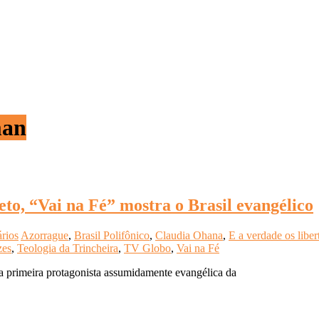
man
to, “Vai na Fé” mostra o Brasil evangélico
rios
Azorrague
,
Brasil Polifônico
,
Claudia Ohana
,
E a verdade os liber
zes
,
Teologia da Trincheira
,
TV Globo
,
Vai na Fé
á a primeira protagonista assumidamente evangélica da