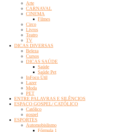
Arte
Revista
CARNAVAL
Eletrônica
CINEMA
Filmes
Circo
Livros
Teatro
TV
DICAS DIVERSAS
Beleza
Cursos
DICAS SAÚDE
Saúde
Saúde Pet
InFoco Útil
Lazer
Moda
PET
ENTRE PALAVRAS E SILÊNCIOS
ESPAÇO GOSPEL/ CATÓLICO
Católico
gospel
ESPORTES
Automobislismo
Fórmula 1