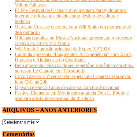
Velhos Palhaços
FLIP e Festival da Cachaça movimentam Paraty durante o
inverno e reforçam a cidade como destino de cultura e
tradição
Otaviano Costa se encontra com Will Smith em momento de
descontração
Oficinas gratuitas no Museu Nacional apresentam o processo
criativo do artista Vik Muniz
Will Smith é atração principal da Expert XP 2026
Ludmilla apresenta “Fragmentos: A Experiência” com Xamã,
Duquesa e Ajuliacosta no Qualistage
Belo apresenta clássicos de seu repertório romântico em show
no resort Le Canton, em Teresópolis
Circo Crescer e Viver recebe espetáculo Cabaret nesta sexta-
feira (24), às 20h
Djavan celebra 50 anos de carreira com turnê nacional
Festival Elemento em Movimento anuncia Don L, Ebony e
primeiro artista internacional da 8ª edição
ARQUIVOS – ANOS ANTERIORES
ARQUIVOS
–
ANOS
Comentários