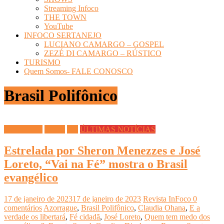
Streaming Infoco
THE TOWN
YouTube
INFOCO SERTANEJO
LUCIANO CAMARGO – GOSPEL
ZEZÉ DI CAMARGO – RÚSTICO
TURISMO
Quem Somos- FALE CONOSCO
Brasil Polifônico
CULTURA
Livros
TV
ÚLTIMAS NOTÍCIAS
Estrelada por Sheron Menezzes e José
Loreto, “Vai na Fé” mostra o Brasil
evangélico
17 de janeiro de 2023
17 de janeiro de 2023
Revista InFoco
0
comentários
Azorrague
,
Brasil Polifônico
,
Claudia Ohana
,
E a
verdade os libertará
,
Fé cidadã
,
José Loreto
,
Quem tem medo dos