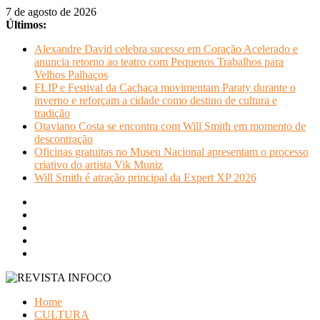
Pular
7 de agosto de 2026
para
Últimos:
o
Alexandre David celebra sucesso em Coração Acelerado e
conteúdo
anuncia retorno ao teatro com Pequenos Trabalhos para
Velhos Palhaços
FLIP e Festival da Cachaça movimentam Paraty durante o
inverno e reforçam a cidade como destino de cultura e
tradição
Otaviano Costa se encontra com Will Smith em momento de
descontração
Oficinas gratuitas no Museu Nacional apresentam o processo
criativo do artista Vik Muniz
Will Smith é atração principal da Expert XP 2026
REVISTA
Home
INFOCO
CULTURA