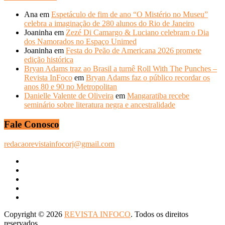
ANTERIORES
Ana
em
Espetáculo de fim de ano “O Mistério no Museu”
celebra a imaginação de 280 alunos do Rio de Janeiro
Joaninha
em
Zezé Di Camargo & Luciano celebram o Dia
dos Namorados no Espaço Unimed
Joaninha
em
Festa do Peão de Americana 2026 promete
edição histórica
Bryan Adams traz ao Brasil a turnê Roll With The Punches –
Revista InFoco
em
Bryan Adams faz o público recordar os
anos 80 e 90 no Metropolitan
Danielle Valente de Oliveira
em
Mangaratiba recebe
seminário sobre literatura negra e ancestralidade
Fale Conosco
redacaorevistainfocorj@gmail.com
Copyright © 2026
REVISTA INFOCO
. Todos os direitos
reservados.