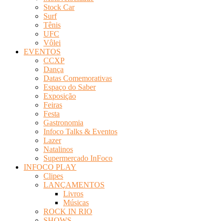
Stock Car
Surf
Tênis
UFC
Vôlei
EVENTOS
CCXP
Dança
Datas Comemorativas
Espaço do Saber
Exposição
Feiras
Festa
Gastronomia
Infoco Talks & Eventos
Lazer
Natalinos
Supermercado InFoco
INFOCO PLAY
Clipes
LANÇAMENTOS
Livros
Músicas
ROCK IN RIO
SHOWS