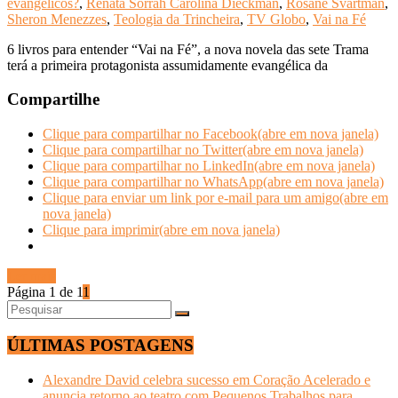
evangélicos?
,
Renata Sorrah Carolina Dieckman
,
Rosane Svartman
,
Sheron Menezzes
,
Teologia da Trincheira
,
TV Globo
,
Vai na Fé
6 livros para entender “Vai na Fé”, a nova novela das sete Trama
terá a primeira protagonista assumidamente evangélica da
Compartilhe
Clique para compartilhar no Facebook(abre em nova janela)
Clique para compartilhar no Twitter(abre em nova janela)
Clique para compartilhar no LinkedIn(abre em nova janela)
Clique para compartilhar no WhatsApp(abre em nova janela)
Clique para enviar um link por e-mail para um amigo(abre em
nova janela)
Clique para imprimir(abre em nova janela)
Ler mais
Página 1 de 1
1
ÚLTIMAS POSTAGENS
Alexandre David celebra sucesso em Coração Acelerado e
anuncia retorno ao teatro com Pequenos Trabalhos para