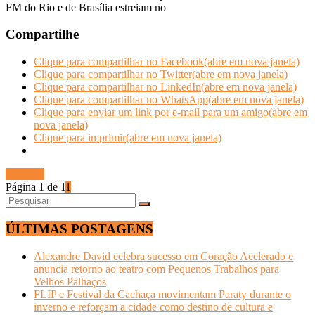
FM do Rio e de Brasília estreiam no
Compartilhe
Clique para compartilhar no Facebook(abre em nova janela)
Clique para compartilhar no Twitter(abre em nova janela)
Clique para compartilhar no LinkedIn(abre em nova janela)
Clique para compartilhar no WhatsApp(abre em nova janela)
Clique para enviar um link por e-mail para um amigo(abre em
nova janela)
Clique para imprimir(abre em nova janela)
Ler mais
Página 1 de 1
1
ÚLTIMAS POSTAGENS
Alexandre David celebra sucesso em Coração Acelerado e
anuncia retorno ao teatro com Pequenos Trabalhos para
Velhos Palhaços
FLIP e Festival da Cachaça movimentam Paraty durante o
inverno e reforçam a cidade como destino de cultura e