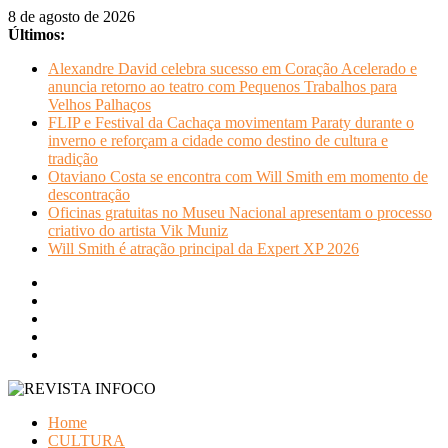
Pular
8 de agosto de 2026
para
Últimos:
o
Alexandre David celebra sucesso em Coração Acelerado e
conteúdo
anuncia retorno ao teatro com Pequenos Trabalhos para
Velhos Palhaços
FLIP e Festival da Cachaça movimentam Paraty durante o
inverno e reforçam a cidade como destino de cultura e
tradição
Otaviano Costa se encontra com Will Smith em momento de
descontração
Oficinas gratuitas no Museu Nacional apresentam o processo
criativo do artista Vik Muniz
Will Smith é atração principal da Expert XP 2026
REVISTA
Home
INFOCO
CULTURA