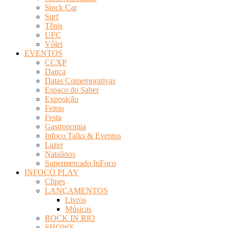
Stock Car
Surf
Tênis
UFC
Vôlei
EVENTOS
CCXP
Dança
Datas Comemorativas
Espaço do Saber
Exposição
Feiras
Festa
Gastronomia
Infoco Talks & Eventos
Lazer
Natalinos
Supermercado InFoco
INFOCO PLAY
Clipes
LANÇAMENTOS
Livros
Músicas
ROCK IN RIO
SHOWS