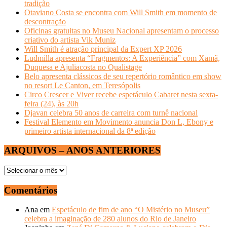
tradição
Otaviano Costa se encontra com Will Smith em momento de
descontração
Oficinas gratuitas no Museu Nacional apresentam o processo
criativo do artista Vik Muniz
Will Smith é atração principal da Expert XP 2026
Ludmilla apresenta “Fragmentos: A Experiência” com Xamã,
Duquesa e Ajuliacosta no Qualistage
Belo apresenta clássicos de seu repertório romântico em show
no resort Le Canton, em Teresópolis
Circo Crescer e Viver recebe espetáculo Cabaret nesta sexta-
feira (24), às 20h
Djavan celebra 50 anos de carreira com turnê nacional
Festival Elemento em Movimento anuncia Don L, Ebony e
primeiro artista internacional da 8ª edição
ARQUIVOS – ANOS ANTERIORES
ARQUIVOS
–
ANOS
Comentários
ANTERIORES
Ana
em
Espetáculo de fim de ano “O Mistério no Museu”
celebra a imaginação de 280 alunos do Rio de Janeiro