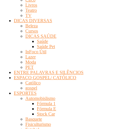
Livros
Teatro
TV
DICAS DIVERSAS
Beleza
Cursos
DICAS SAÚDE
Saúde
Saúde Pet
InFoco Útil
Lazer
Moda
PET
ENTRE PALAVRAS E SILÊNCIOS
ESPAÇO GOSPEL/ CATÓLICO
Católico
gospel
ESPORTES
Automobislismo
Fórmula 1
Fórmula E
Stock Car
Basquete
Fisiculturismo