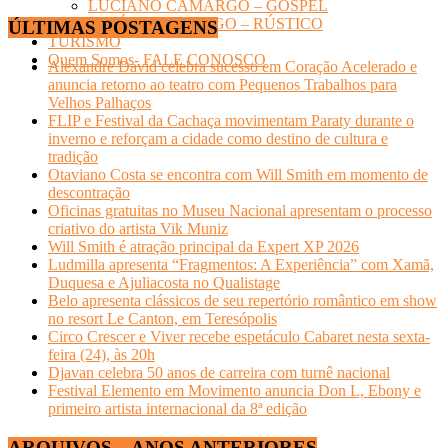
LUCIANO CAMARGO – GOSPEL
ZEZÉ DI CAMARGO – RÚSTICO
ÚLTIMAS POSTAGENS
TURISMO
Quem Somos- FALE CONOSCO
Alexandre David celebra sucesso em Coração Acelerado e
anuncia retorno ao teatro com Pequenos Trabalhos para
Velhos Palhaços
FLIP e Festival da Cachaça movimentam Paraty durante o
inverno e reforçam a cidade como destino de cultura e
tradição
Otaviano Costa se encontra com Will Smith em momento de
descontração
Oficinas gratuitas no Museu Nacional apresentam o processo
criativo do artista Vik Muniz
Will Smith é atração principal da Expert XP 2026
Ludmilla apresenta “Fragmentos: A Experiência” com Xamã,
Duquesa e Ajuliacosta no Qualistage
Belo apresenta clássicos de seu repertório romântico em show
no resort Le Canton, em Teresópolis
Circo Crescer e Viver recebe espetáculo Cabaret nesta sexta-
feira (24), às 20h
Djavan celebra 50 anos de carreira com turnê nacional
Festival Elemento em Movimento anuncia Don L, Ebony e
primeiro artista internacional da 8ª edição
ARQUIVOS – ANOS ANTERIORES