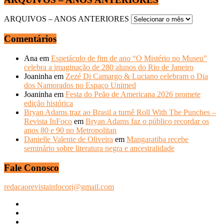
ARQUIVOS – ANOS ANTERIORES
Comentários
Ana
em
Espetáculo de fim de ano “O Mistério no Museu”
celebra a imaginação de 280 alunos do Rio de Janeiro
Joaninha
em
Zezé Di Camargo & Luciano celebram o Dia
dos Namorados no Espaço Unimed
Joaninha
em
Festa do Peão de Americana 2026 promete
edição histórica
Bryan Adams traz ao Brasil a turnê Roll With The Punches –
Revista InFoco
em
Bryan Adams faz o público recordar os
anos 80 e 90 no Metropolitan
Danielle Valente de Oliveira
em
Mangaratiba recebe
seminário sobre literatura negra e ancestralidade
Fale Conosco
redacaorevistainfocorj@gmail.com