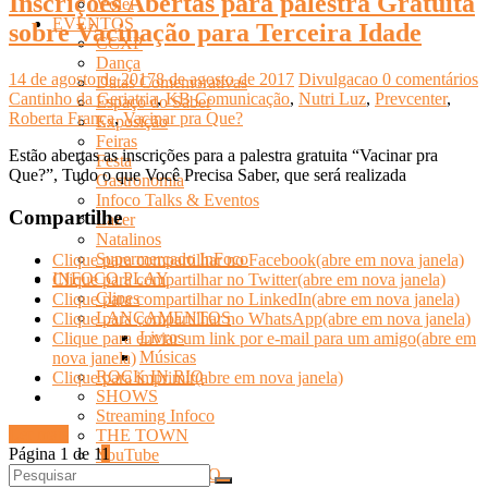
Inscrições Abertas para palestra Gratuita
Vôlei
EVENTOS
sobre Vacinação para Terceira Idade
CCXP
Dança
14 de agosto de 2017
8 de agosto de 2017
Divulgacao
0 comentários
Datas Comemorativas
Cantinho da Geriatria
,
KB Comunicação
,
Nutri Luz
,
Prevcenter
,
Espaço do Saber
Roberta França
,
Vacinar pra Que?
Exposição
Feiras
Estão abertas as inscrições para a palestra gratuita “Vacinar pra
Festa
Que?”, Tudo o que Você Precisa Saber, que será realizada
Gastronomia
Infoco Talks & Eventos
Compartilhe
Lazer
Natalinos
Supermercado InFoco
Clique para compartilhar no Facebook(abre em nova janela)
INFOCO PLAY
Clique para compartilhar no Twitter(abre em nova janela)
Clipes
Clique para compartilhar no LinkedIn(abre em nova janela)
LANÇAMENTOS
Clique para compartilhar no WhatsApp(abre em nova janela)
Livros
Clique para enviar um link por e-mail para um amigo(abre em
Músicas
nova janela)
ROCK IN RIO
Clique para imprimir(abre em nova janela)
SHOWS
Streaming Infoco
Ler mais
THE TOWN
Página 1 de 1
1
YouTube
INFOCO SERTANEJO