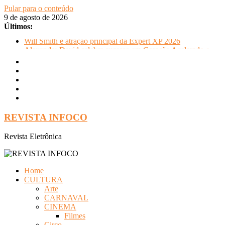
Pular para o conteúdo
9 de agosto de 2026
Últimos:
Will Smith é atração principal da Expert XP 2026
Alexandre David celebra sucesso em Coração Acelerado e
anuncia retorno ao teatro com Pequenos Trabalhos para
Velhos Palhaços
FLIP e Festival da Cachaça movimentam Paraty durante o
inverno e reforçam a cidade como destino de cultura e
tradição
Otaviano Costa se encontra com Will Smith em momento de
descontração
REVISTA INFOCO
Oficinas gratuitas no Museu Nacional apresentam o processo
criativo do artista Vik Muniz
Revista Eletrônica
Home
CULTURA
Arte
CARNAVAL
CINEMA
Filmes
Circo