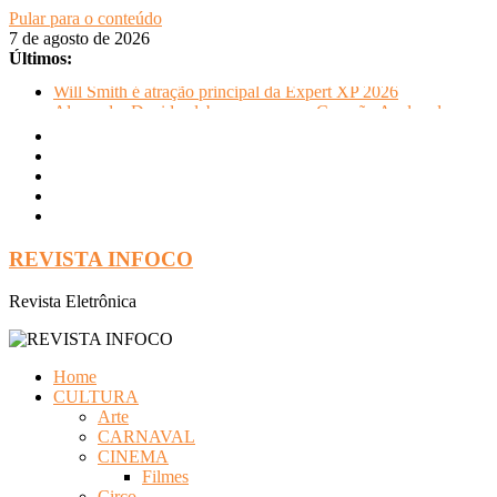
Pular para o conteúdo
7 de agosto de 2026
Últimos:
Will Smith é atração principal da Expert XP 2026
Alexandre David celebra sucesso em Coração Acelerado e
anuncia retorno ao teatro com Pequenos Trabalhos para
Velhos Palhaços
FLIP e Festival da Cachaça movimentam Paraty durante o
inverno e reforçam a cidade como destino de cultura e
tradição
Otaviano Costa se encontra com Will Smith em momento de
descontração
REVISTA INFOCO
Oficinas gratuitas no Museu Nacional apresentam o processo
criativo do artista Vik Muniz
Revista Eletrônica
Home
CULTURA
Arte
CARNAVAL
CINEMA
Filmes
Circo