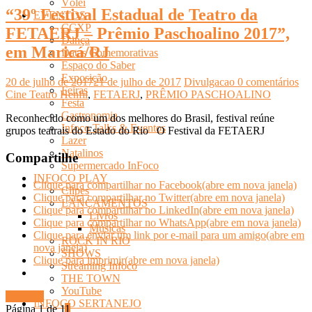
Vôlei
“39º Festival Estadual de Teatro da
EVENTOS
CCXP
FETAERJ – Prêmio Paschoalino 2017”,
Dança
em Maricá/RJ
Datas Comemorativas
Espaço do Saber
Exposição
20 de julho de 2017
21 de julho de 2017
Divulgacao
0 comentários
Feiras
Cine Teatro Henfil
,
FETAERJ
,
PRÊMIO PASCHOALINO
Festa
Gastronomia
Reconhecido como um dos melhores do Brasil, festival reúne
Infoco Talks & Eventos
grupos teatrais do Estado do Rio O Festival da FETAERJ
Lazer
Natalinos
Compartilhe
Supermercado InFoco
INFOCO PLAY
Clique para compartilhar no Facebook(abre em nova janela)
Clipes
Clique para compartilhar no Twitter(abre em nova janela)
LANÇAMENTOS
Clique para compartilhar no LinkedIn(abre em nova janela)
Livros
Clique para compartilhar no WhatsApp(abre em nova janela)
Músicas
Clique para enviar um link por e-mail para um amigo(abre em
ROCK IN RIO
nova janela)
SHOWS
Clique para imprimir(abre em nova janela)
Streaming Infoco
THE TOWN
YouTube
Ler mais
INFOCO SERTANEJO
Página 1 de 1
1