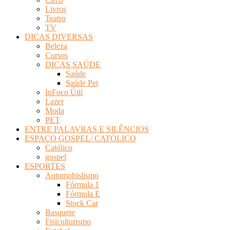
Livros
Teatro
TV
DICAS DIVERSAS
Beleza
Cursos
DICAS SAÚDE
Saúde
Saúde Pet
InFoco Útil
Lazer
Moda
PET
ENTRE PALAVRAS E SILÊNCIOS
ESPAÇO GOSPEL/ CATÓLICO
Católico
gospel
ESPORTES
Automobislismo
Fórmula 1
Fórmula E
Stock Car
Basquete
Fisiculturismo