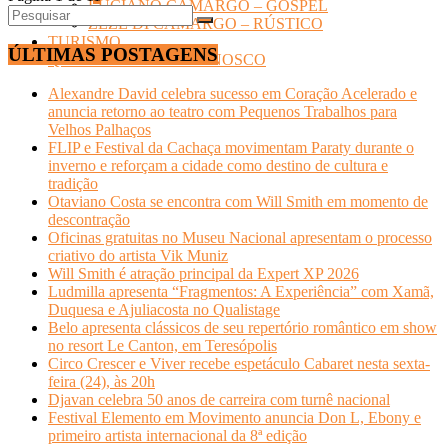
LUCIANO CAMARGO – GOSPEL
ZEZÉ DI CAMARGO – RÚSTICO
TURISMO
ÚLTIMAS POSTAGENS
Quem Somos- FALE CONOSCO
Alexandre David celebra sucesso em Coração Acelerado e
anuncia retorno ao teatro com Pequenos Trabalhos para
Velhos Palhaços
FLIP e Festival da Cachaça movimentam Paraty durante o
inverno e reforçam a cidade como destino de cultura e
tradição
Otaviano Costa se encontra com Will Smith em momento de
descontração
Oficinas gratuitas no Museu Nacional apresentam o processo
criativo do artista Vik Muniz
Will Smith é atração principal da Expert XP 2026
Ludmilla apresenta “Fragmentos: A Experiência” com Xamã,
Duquesa e Ajuliacosta no Qualistage
Belo apresenta clássicos de seu repertório romântico em show
no resort Le Canton, em Teresópolis
Circo Crescer e Viver recebe espetáculo Cabaret nesta sexta-
feira (24), às 20h
Djavan celebra 50 anos de carreira com turnê nacional
Festival Elemento em Movimento anuncia Don L, Ebony e
primeiro artista internacional da 8ª edição