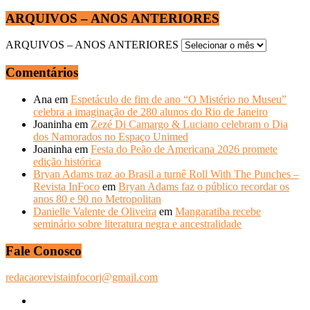
ARQUIVOS – ANOS ANTERIORES
ARQUIVOS – ANOS ANTERIORES
Comentários
Ana
em
Espetáculo de fim de ano “O Mistério no Museu”
celebra a imaginação de 280 alunos do Rio de Janeiro
Joaninha
em
Zezé Di Camargo & Luciano celebram o Dia
dos Namorados no Espaço Unimed
Joaninha
em
Festa do Peão de Americana 2026 promete
edição histórica
Bryan Adams traz ao Brasil a turnê Roll With The Punches –
Revista InFoco
em
Bryan Adams faz o público recordar os
anos 80 e 90 no Metropolitan
Danielle Valente de Oliveira
em
Mangaratiba recebe
seminário sobre literatura negra e ancestralidade
Fale Conosco
redacaorevistainfocorj@gmail.com