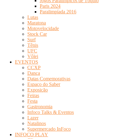
Jogos Paralímpicos de Tóquio
Paris 2024
Paralimpíada 2016
Lutas
Maratona
Motovelocidade
Stock Car
Surf
Tênis
UFC
Vôlei
EVENTOS
CCXP
Dança
Datas Comemorativas
Espaço do Saber
Exposição
Feiras
Festa
Gastronomia
Infoco Talks & Eventos
Lazer
Natalinos
Supermercado InFoco
INFOCO PLAY