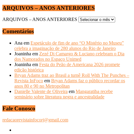
ARQUIVOS – ANOS ANTERIORES
ARQUIVOS – ANOS ANTERIORES
Comentários
Ana
em
Espetáculo de fim de ano “O Mistério no Museu”
celebra a imaginação de 280 alunos do Rio de Janeiro
Joaninha
em
Zezé Di Camargo & Luciano celebram o Dia
dos Namorados no Espaço Unimed
Joaninha
em
Festa do Peão de Americana 2026 promete
edição histórica
Bryan Adams traz ao Brasil a turnê Roll With The Punches –
Revista InFoco
em
Bryan Adams faz o público recordar os
anos 80 e 90 no Metropolitan
Danielle Valente de Oliveira
em
Mangaratiba recebe
seminário sobre literatura negra e ancestralidade
Fale Conosco
redacaorevistainfocorj@gmail.com