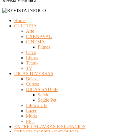
Revista Eletrônica
Home
CULTURA
Arte
CARNAVAL
CINEMA
Filmes
Circo
Livros
Teatro
TV
DICAS DIVERSAS
Beleza
Cursos
DICAS SAÚDE
Saúde
Saúde Pet
InFoco Útil
Lazer
Moda
PET
ENTRE PALAVRAS E SILÊNCIOS
ESPAÇO GOSPEL/ CATÓLICO