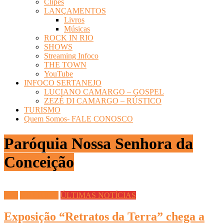
Clipes
LANÇAMENTOS
Livros
Músicas
ROCK IN RIO
SHOWS
Streaming Infoco
THE TOWN
YouTube
INFOCO SERTANEJO
LUCIANO CAMARGO – GOSPEL
ZEZÉ DI CAMARGO – RÚSTICO
TURISMO
Quem Somos- FALE CONOSCO
Paróquia Nossa Senhora da
Conceição
Arte
CULTURA
ÚLTIMAS NOTÍCIAS
Exposição “Retratos da Terra” chega a