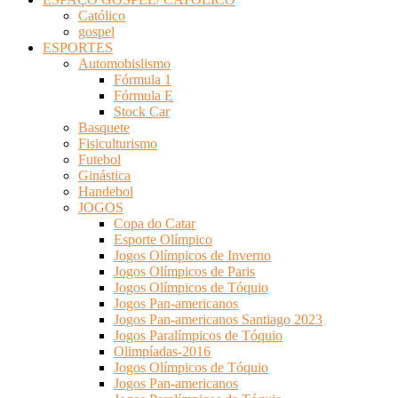
Católico
gospel
ESPORTES
Automobislismo
Fórmula 1
Fórmula E
Stock Car
Basquete
Fisiculturismo
Futebol
Ginástica
Handebol
JOGOS
Copa do Catar
Esporte Olímpico
Jogos Olímpicos de Inverno
Jogos Olímpicos de Paris
Jogos Olímpicos de Tóquio
Jogos Pan-americanos
Jogos Pan-americanos Santiago 2023
Jogos Paralímpicos de Tóquio
Olimpíadas-2016
Jogos Olímpicos de Tóquio
Jogos Pan-americanos