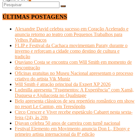
ÚLTIMAS POSTAGENS
Alexandre David celebra sucesso em Coração Acelerado e
anuncia retorno ao teatro com Pequenos Trabalhos para
Velhos Palhaços
FLIP e Festival da Cachaça movimentam Paraty durante o
inverno e reforçam a cidade como destino de cultura e
tradição
Otaviano Costa se encontra com Will Smith em momento de
descontração
Oficinas gratuitas no Museu Nacional apresentam o processo
criativo do artista Vik Muniz
Will Smith é atração principal da Expert XP 2026
Ludmilla apresenta “Fragmentos: A Experiência” com Xamã,
Duquesa e Ajuliacosta no Qualistage
Belo apresenta clássicos de seu repertório romântico em show
no resort Le Canton, em Teresópolis
Circo Crescer e Viver recebe espetáculo Cabaret nesta sexta-
feira (24), às 20h
Djavan celebra 50 anos de carreira com turnê nacional
Festival Elemento em Movimento anuncia Don L, Ebony e
primeiro artista internacional da 8ª edição